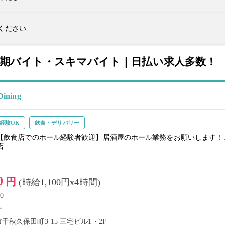
ください
短期バイト・スキマバイト｜日払い求人多数！
ining
経験OK
飲食・デリバリー
【飲食店でのホール経験者歓迎】居酒屋のホール業務をお願いします！
店
0
円
(時給1,100円x4時間)
0
ー
秋久保田町3-15 三宅ビル1・2F