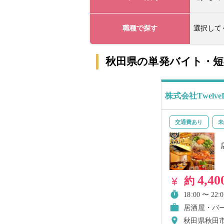
職種で探す
選択して
秋田県の単発バイト・
株式会社TwelveD
交通費あり
未
4,40
約
18:00 〜 22:0
居酒屋・バ
秋田県秋田市千