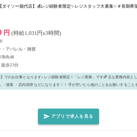
【ダイソー能代店】💰レジ経験者限定✨レジスタッフ大募集✨＃長期希
0
円
(時給1,031円x3時間)
0
ン・アパレル・雑貨
寺向48
代
徒歩23分
仕事となります♪ レジ経験者限定！「レジ業務」です🌈 主な業務内容としては、 ・レジ ・
し ・接客 ・店内清掃 などになります！！ 手が空いたら他のことをお願いすること
いてください！ スタッフ一同お会いできる
おります🌸
アプリで求人を見る