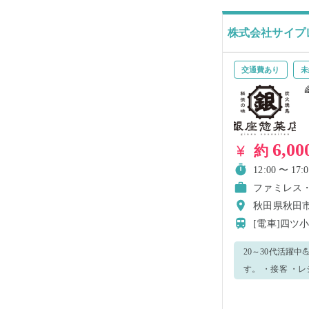
株式会社サイプ
交通費あり
未
6,00
約
12:00 〜 17:0
ファミレス
秋田県秋田市
[電車]四ツ
20～30代活躍
す。 ・接客 ・レジ業務 ・お客様のご案内 ・清掃 ・洗い場 ・簡単調理補助 などになります！ 慣れてきたら他の業務
もお願いする可能性があります。 明るい笑顔でお客様へ接
軽に聞いて下さ