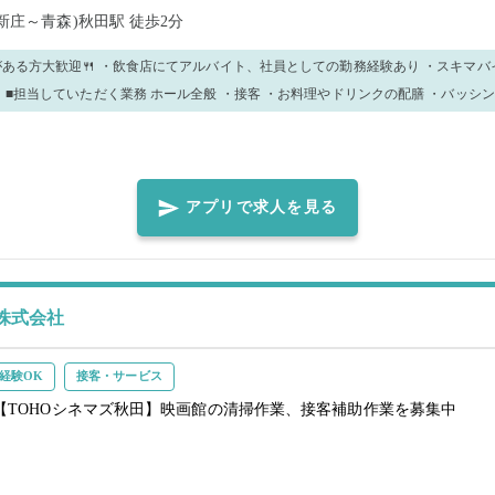
(新庄～青森)秋田駅
徒歩2分
がある方大歓迎🍴 ・飲食店にてアルバイト、社員としての勤務経験あり ・スキマバ
 …手
程もお願いする可能性があります。 分からないことは周りのスタッフに聞いてくださ
い！ 優しく丁寧にお教えします！ ⭐長期でのお仕事を探している方は店舗スタッフへお声がけく
アプリで求人を見る
株式会社
経験OK
接客・サービス
【TOHOシネマズ秋田】映画館の清掃作業、接客補助作業を募集中