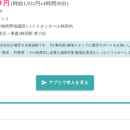
0
円
(時給1,031円x4時間30分)
0
メント
御所野地蔵田1-1-1 イオンモール秋田内
(新庄～青森)秋田駅
車15分
です。 [仕事内容] 劇場スタッフの運営サポートをお願いします。 ・清掃 ・
整理 ・その他運営に必要な補助作業 劇場従業員がしっかりフォローしますので、未経験
の方でも安心して働けます。 皆様のご応募をお待ちしております！
アプリで求人を見る