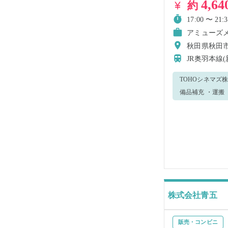
4,64
約
17:00 〜 21:3
アミューズ
秋田県秋田市
JR奥羽本線
TOHOシネマズ株式会社が運営する映画館
備品補充 ・運搬 ・配布 ・列
株式会社青五
販売・コンビニ