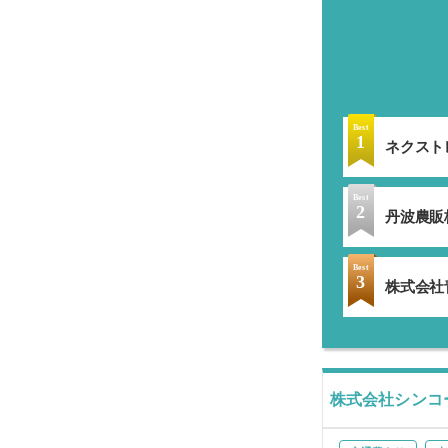
Best
1
ネクスト
Best
2
丹波農販株
Best
3
株式会社
株式会社シンコ