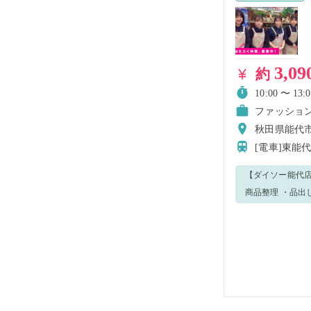
3,09
約
10:00 〜 13:0
ファッショ
秋田県能代市
[電車]東能
【ダイソー能代店】でのお
商品整理 ・品出
で、予めご了承ください。 分からないこと等あれば、周りのスタッフに聞
こと楽しみにして