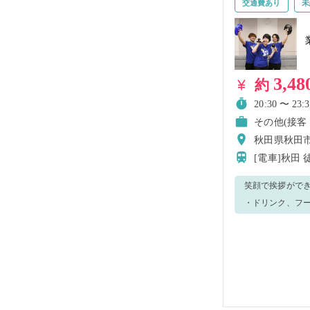
交通費あり
未
3,48
約
20:30 〜 23:3
その他(接客
秋田県秋田市大
[電車]秋田
笑顔で挨拶ができる方のご応募大歓迎です！ 
・ドリンク、フー
必要な補助作業 ▼制服貸与に関して▼ エプロンはフリーサイズになります ★こちらの店舗では、別日でも募集を行
っていますので、勤務可能日程が
のご応募お待ちし