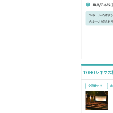
JR奥羽本線
🍻ホールの経験
のホール経験あり ■担当していただく業務 ホール全般 ・接客 ・お料理やドリンクの配膳 ・バッシング ・洗い場
が空いたら、仕込みなどの工
TOHOシネマズ
交通費あり
未