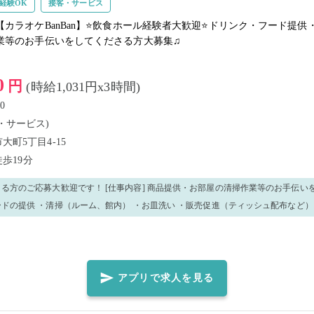
経験OK
接客・サービス
【カラオケBanBan】⭐️飲食ホール経験者大歓迎⭐️ドリンク・フード提
業等のお手伝いをしてくださる方大募集♫
0
円
(時給1,031円x3時間)
0
・サービス)
町5丁目4-15
徒歩19分
[仕事内容] 商品提供・お部屋の清掃作業等のお手伝いをお願いします。
ドの提供 ・清掃（ルーム、館内） ・お皿洗い ・販売促進（ティッシュ配布など）
あれば早めにご応募ください📅 🎉 **楽しい職場で一緒に働きましょう！**🎉 皆様
ています💖
アプリで求人を見る