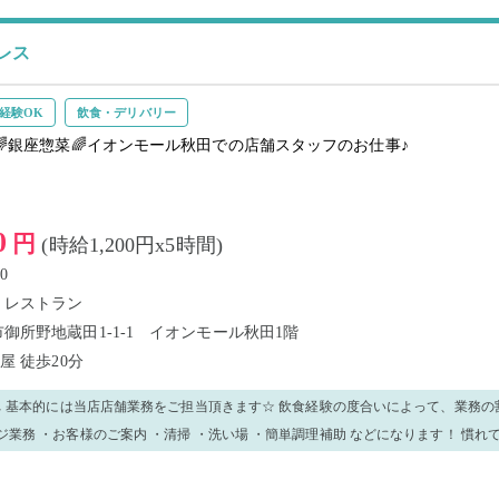
レス
経験OK
飲食・デリバリー
🌈銀座惣菜🌈イオンモール秋田での店舗スタッフのお仕事♪
0
円
(時給1,200円x5時間)
0
・レストラン
御所野地蔵田1-1-1 イオンモール秋田1階
小屋
徒歩20分
中💪 基本的には当店店舗業務をご担当頂きます☆ 飲食経験の度合いによって、業務
しましょう♪ 分からないことがあれば店長やスタッフに気
い！優しく丁寧に教えます！！ ※場合によっては早上がり、残業が発生してしまう