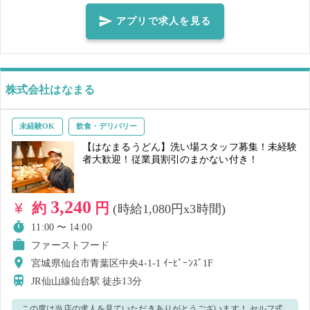
す。 ＜正しいマスク着用（任意）＞鼻～アゴまで、できるだけ隙間が
できないように覆うようにマスクを装着してください。 ※就業前に必
アプリで求人を見る
ず体調・体温チェックをした上、店長、又は店舗責任者へお伝えくだ
さい 【ご注意】 ・体調や発熱状況などからウイルス感染のおそれがあ
る場合、就業キャンセルとさせていただきます。感染拡大防止のた
め、速やかなご申告をお願い致します。
株式会社はなまる
未経験OK
飲食・デリバリー
【はなまるうどん】洗い場スタッフ募集！未経験
者大歓迎！従業員割引のまかない付き！
3,240
約
円
(時給1,080円x3時間)
11:00 〜 14:00
ファーストフード
宮城県仙台市青葉区中央4-1-1 ｲｰﾋﾞｰﾝｽﾞ1F
JR仙山線仙台駅
徒歩13分
この度は当店の求人を見ていただきありがとうございます！ セルフ式