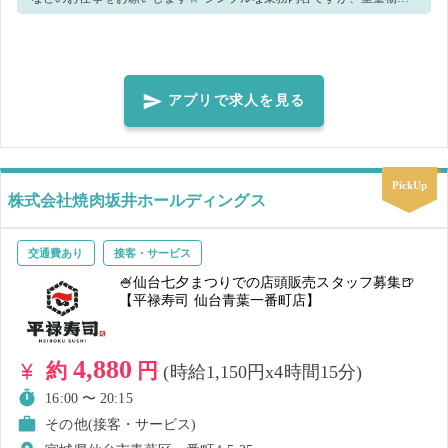
取り扱うお仕事となります。 ＜20kg～25kgの荷物を継続的に扱う作業
になりますので、労働基準法、女性労働基準規則及び厚生労働省告示
に基づき、男性のみの募集とさせていただきます。＞ シンプルな作業
ですので、未経験の方でもOK🔰 作業の流れを覚えてしまえば、どんど
アプリで求人を見る
んスピードアップしていけます！ 🌟こんな方にオススメ🌟 ▼コツコツ
もくもく作業したい方 ▼丁寧に作業できる方 ▼集中して作業に取り組
める方 わからないことはレクチャーしますのでご安心ください☆ 気に
PickUp
なった方はぜひご応募ください🌈✨
株式会社焼肉坂井ホールディングス
交通費あり
接客・サービス
🍧仙台七夕まつりでの店頭販売スタッフ募集🍺
【平禄寿司 仙台青葉一番町店】
4,880
約
円
(時給1,150円x4時間15分)
16:00 〜 20:15
その他(接客・サービス)