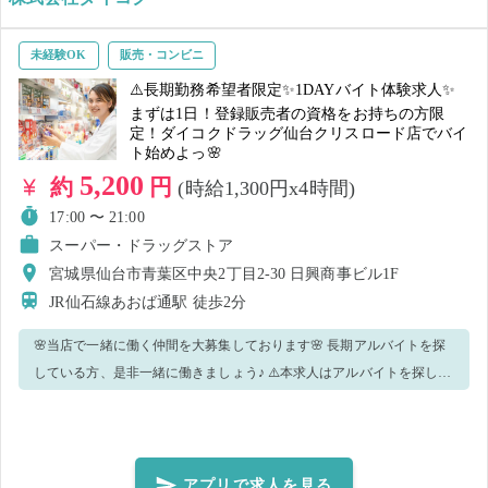
お気軽にお声がけ下さい。 ※退勤時間が閉店時間を過ぎる場合は、対
応出来かねる場合がございますのでご了承ください。 制服はS〜Lサイ
未経験OK
販売・コンビニ
ズはご準備があります！ ＼未経験でも安心♪サポート体制万全です／
⚠️長期勤務希望者限定✨1DAYバイト体験求人✨
未経験者の方でも安心してご就業いただけるよう マニュアルを完備し
まずは1日！登録販売者の資格をお持ちの方限
ております。 また、親切な先輩スタッフさんや店長さんなど 温かいス
定！ダイコクドラッグ仙台クリスロード店でバイ
ト始めよっ🌸
タッフに囲まれたお店です！ 分からないことがあったら周りの先輩ス
5,200
約
円
(時給1,300円x4時間)
タッフに 聞いてくださいね♪ 丁寧にお教えいたします！ 当日は安心し
ておこしください♪
17:00 〜 21:00
スーパー・ドラッグストア
宮城県仙台市青葉区中央2丁目2-30 日興商事ビル1F
JR仙石線あおば通駅
徒歩2分
🌸当店で一緒に働く仲間を大募集しております🌸 長期アルバイトを探
している方、是非一緒に働きましょう♪ ⚠️本求人はアルバイトを探して
いる登録販売者の方限定の求人です⚠️ スポット・単日就業のみをご希
望の方や上記以外の方は、ご応募ご遠慮ください。 ▼体験頂くお仕事
内容🥼 ￣￣￣￣￣￣￣￣￣￣￣￣￣￣￣￣ ・品出し ・売り場整理整頓
(商品を補充して頂く) ・店舗内の清掃 手が空いている場合は他のお仕
アプリで求人を見る