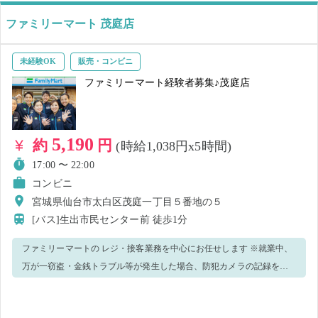
ことがあれば、遠慮なく聞いてください👂！
ファミリーマート 茂庭店
未経験OK
販売・コンビニ
ファミリーマート経験者募集♪茂庭店
5,190
約
円
(時給1,038円x5時間)
17:00 〜 22:00
コンビニ
宮城県仙台市太白区茂庭一丁目５番地の５
[バス]生出市民センター前
徒歩1分
ファミリーマートの レジ・接客業務を中心にお任せします ※就業中、
万が一窃盗・金銭トラブル等が発生した場合、防犯カメラの記録を警
察へ提出致します。 ※ウィルス感染予防策として、手洗い・消毒実
施、正しくマスク着用（任意）の上、レジ・接客業務等をお願いしま