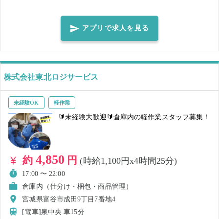
ておりますので、ご安心ください。 ご了承くださいませ。 作業の流れ
を覚えてしまえば、どんどんスピードアップしていけます！ 整理整頓
された倉庫なので、ピッキングもスムーズに行えます。
アプリで求人を見る
株式会社東北ロジサービス
未経験OK
軽作業
🔰未経験大歓迎🔰倉庫内の軽作業スタッフ募集！
4,850
約
円
(時給1,100円x4時間25分)
17:00 〜 22:00
倉庫内（仕分け・梱包・商品管理）
宮城県富谷市成田9丁目7番地4
[電車]泉中央
車15分