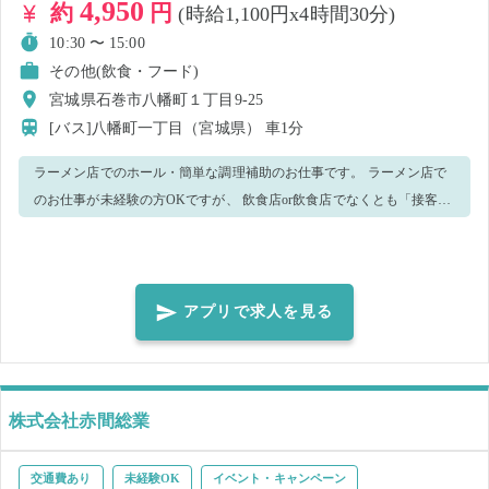
4,950
約
円
(時給1,100円x4時間30分)
10:30 〜 15:00
その他(飲食・フード)
宮城県石巻市八幡町１丁目9-25
[バス]八幡町一丁目（宮城県）
車1分
ラーメン店でのホール・簡単な調理補助のお仕事です。 ラーメン店で
のお仕事が未経験の方OKですが、 飲食店or飲食店でなくとも「接客経
験がある方」限定です🙇 ＜主な業務内容＞ 今いるスタッフのサポート
メインでお願いします。 ・お客様のご案内、配膳、片付け ・簡単な盛
り付けやトッピング ・レジでの会計対応 ・洗い物や店内の清掃 など
…状況に応じて他の業務をお願いする可能性がございます。 …これま
アプリで求人を見る
でのご経験に応じてお任せする業務を調整する場合もございます。 🌟
こんな方にオススメ🌟 ▼テキパキお仕事できる方 ▼人とかかわること
が好きな方 ▼笑顔で明るくお仕事できる方 🌈長期就業歓迎求人🌈 双方
が合意の上であれば長期雇用に切り替えさせていただきますので、お
株式会社赤間総業
気軽にご相談ください♪ 気になった方はぜひご応募ください🌈✨
交通費あり
未経験OK
イベント・キャンペーン