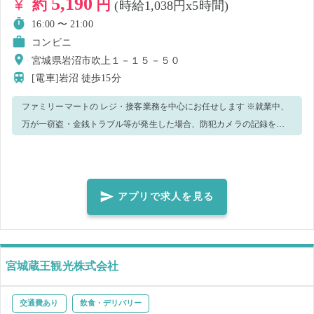
5,190
約
円
(時給1,038円x5時間)
16:00 〜 21:00
コンビニ
宮城県岩沼市吹上１－１５－５０
[電車]岩沼
徒歩15分
ファミリーマートの レジ・接客業務を中心にお任せします ※就業中、
万が一窃盗・金銭トラブル等が発生した場合、防犯カメラの記録を警
察へ提出致します。 ※新型コロナウィルス感染予防策として、手洗
い・消毒実施、正しくマスク着用の上、レジ・接客業務等をお願いし
ます。 ※複数日で就業決定された方へ：キャンセルがあったり、レ
ジ・接客スキルを含め当店での就業が難しいと判断した場合、その他
アプリで求人を見る
のお仕事をキャンセルされる場合があります。 ＜正しいマスク着用＞
鼻～アゴまで、できるだけ隙間ができないように覆うようにマスクを
装着してください。 ※就業前に必ず体調・体温チェックをした上、店
長、又は店舗責任者へお伝えください 【ご注意】 ・就業態度などから
宮城蔵王観光株式会社
店舗の運営に支障をきたすと判断した場合、当日就業中であっても勤
務終了とし、その後のマッチングはキャンセルとさせていただきま
交通費あり
飲食・デリバリー