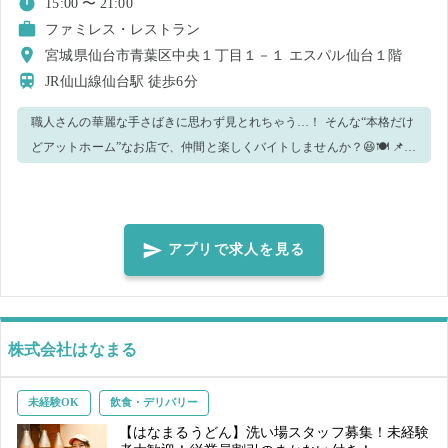
15:00 〜 21:00
ファミレス・レストラン
宮城県仙台市青葉区中央１丁目１－１ エスパル仙台１階
JR仙山線仙台駅
徒歩6分
職人さんの華麗な手さばきに思わず見とれちゃう…！ そんな“本格だけ
どアットホーム”なお店で、仲間と楽しくバイトしませんか？😆🍽️ 📌
【お仕事内容】 ※どちらかをお任せします！ 🍽️ホールスタッフ ・お料
理の配膳 ・テーブルの片付け（バッシング） ・お客様のご案内やオー
ダー対応などの接客 🍳キッチン/洗い場スタッフ ・洗浄機でのお皿洗い
・店内清掃 ・かんたんな仕込み作業（ミニトマトを切ったり、パセリ
アプリで求人を見る
をちぎったり🌿） 💡ポイント💡 「初めての店舗で不安…😣」そんな方
も大丈夫！ 優しい先輩スタッフがイチから丁寧に教えてくれます♪ 質
問・相談もウェルカムな雰囲気なので、安心してスタートできますよ
🙆‍♀️ 📢少しでも気になった方は、ぜひご応募ください！ 一緒に楽しく働
株式会社はなまる
きましょう✨ ※黒いTシャツ、黒いズボン着用またはご持参いただける
と幸いです！
未経験OK
飲食・デリバリー
【はなまるうどん】洗い場スタッフ募集！未経験