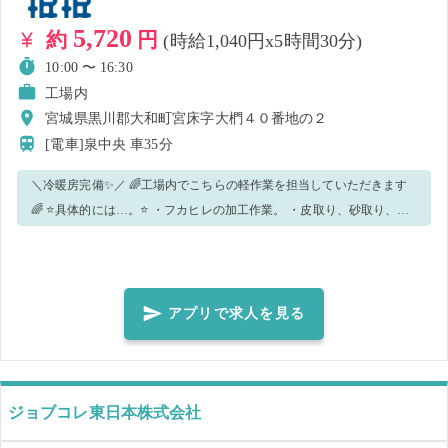
5,720
約
円
(時給1,040円x5時間30分)
10:00 〜 16:30
工場内
宮城県黒川郡大和町宮床字大椚４０番地の２
[電車]泉中央
車35分
＼冷暖房完備✨／ 🌈工場内でこちらの軽作業を担当していただきます
🌈 ⭐具体的には…。⭐ ・フカヒレの加工作業。 ・皮取り、砂取り、骨
抜き など…。 ※水を使用する作業が発生し汚れる可能性がありますの
で、就業後の着替え持参推奨しております。 作業の流れを覚えてしま
えば、どんどんスピードアップしていけます！ 整理整頓された工場な
ので、スムーズに行えます。
アプリで求人を見る
ジョブコレ東日本株式会社