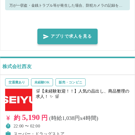
万が一窃盗・金銭トラブル等が発生した場合、防犯カメラの記録を警
察へ提出致します。 ＜正しいマスク着用（任意）＞鼻～アゴまで、で
きるだけ隙間ができないように覆うようにマスクを装着してくださ
い。
アプリで求人を見る
株式会社西友
交通費あり
未経験OK
販売・コンビニ
🛒【未経験歓迎！！】人気の品出し、商品整理の
求人！ ✨ 🛒
5,190
約
円
(時給1,038円x4時間)
22:00 〜 02:00
スーパー・ドラッグストア