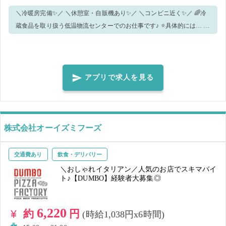
＼冷暖房完備✨／ ＼休憩室・自販機あり✨／ ＼コンビニ近く✨／ 🌈冷
蔵食品を取り扱う低温物流センターでのお仕事です♪ ⭐具体的には… ・
配送、宅配に使用する蓄冷材や専用ボックス等の資材準備や仕分け、
運搬作業 ・商品の仕分けや箱詰めになります！ 作業の流れを覚えてし
まえば、どんどんスピードアップしていけます！ 整理整頓された倉庫
なので、ピッキングもスムーズに行えます。
アプリで求人を見る
株式会社オーイズミフーズ
交通費あり
飲食・デリバリー
＼おしゃれイタリアン／人気のお店でスキマバイ
ト♪【DUMBO】経験者大募集◎
6,220
約
円
(時給1,038円x6時間)