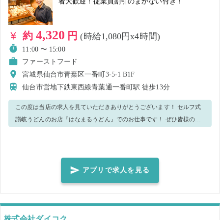
者大歓迎！従業員割引のまかない付き！
4,320
約
円
(時給1,080円x4時間)
11:00 〜 15:00
ファーストフード
宮城県仙台市青葉区一番町3-5-1 B1F
仙台市営地下鉄東西線青葉通一番町駅
徒歩13分
この度は当店の求人を見ていただきありがとうございます！ セルフ式
讃岐うどんのお店『はなまるうどん』でのお仕事です！ ぜひ皆様のご
応募おまちしております♪ ◆お仕事内容◆ 主な業務内容としては、 ・
洗い場 ・簡単な補助作業 などになります！ 手が空いたら他の業務をお
願いすることもございます。 ご了承くださいませ。 繁盛店のためテキ
パキとスピーディーに働ける方のご応募お待ちしております！ 未経験
アプリで求人を見る
の方でも応募しやすいように洗い場の業務マニュアルを作成したの
で、皆様奮ってご応募ください◎ 分からないことは周りのスタッフに
聞いてくださいね！優しく丁寧にお教えします♪ 勤務終了後には従業員
割引で、賄いをご利用いただけます。 ご希望の場合は、スタッフまで
株式会社ダイコク