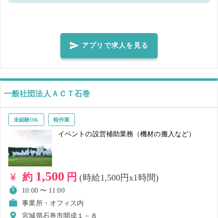
時間制遊具の受付作業 ・景品ブースへの補充 ・景品の仕分け、開梱作
業 ・段ボールの片づけ ・店内清掃、施設の安全管理 ・その他運営に必
要な補助作業 当施設のスタッフが業務により集中できるよう、資格や
ご経験がなくてもできるお仕事をお手伝いいただける方を募集しま
アプリで求人を見る
す！ 少しでも気になった方はまず空いている日程へご応募お願いいた
します♪ 作業の流れを覚えてしまえば、どんどんスピードアップしてい
けます！ 【こんな方におススメ！】 ・エンターテイメントが好き ・楽
しい空間で働きたい また、当施設では常勤のスタッフを募集していま
一般社団法人ＡＣＴ石巻
す！続けてご就業できる方は別途面接をご提案いたします。 単発希望
の方も、常勤をご検討の方も、まずは就業できる日程にてシェアフル
未経験OK
軽作業
よりご応募をお願いします♪ 皆様のご応募をお待ちしております！
イベントの設営補助業務（機材の搬入など）
1,500
約
円
(時給1,500円x1時間)
10:00 〜 11:00
事業所・オフィス内
宮城県石巻市開成１－８