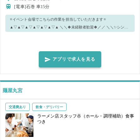
[電車]石巻
車15分
⭐イベント会場でこちらの作業を担当していただきます⭐
▲▽▲▽▲▽▲▽▲▽▲▽▲ ＼＼🍀未経験者歓迎🍀／／ ＼＼✨シンプ
ル業務✨／／ ▲▽▲▽▲▽▲▽▲▽▲▽▲ 👘主な業務内容👘 ・機材の
搬入(楽器など) ・仕込みの手伝い 覚えること少な目で未経験の方でも
大歓迎👏 ぜひご応募お待ちしております🙌
アプリで求人を見る
麺屋丸宮
交通費あり
飲食・デリバリー
ラーメン店スタッフ🍜（ホール・調理補助）食事
つき