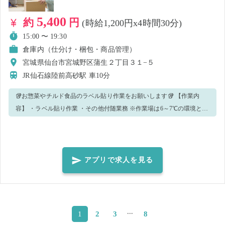
5,400
約
円
(時給1,200円x4時間30分)
15:00 〜 19:30
倉庫内（仕分け・梱包・商品管理）
宮城県仙台市宮城野区蒲生２丁目３１−５
JR仙石線陸前高砂駅
車10分
🥡お惣菜やチルド食品のラベル貼り作業をお願いします🥡 【作業内
容】 ・ラベル貼り作業 ・その他付随業務 ※作業場は6～7℃の環境とな
っておりますので、 防寒対策をお願いします🧣🧤 【こんな方にピッ
タリ】 ・体を動かすことが好きな方🚶 ・コツコツ作業が得意な方🧑‍🔧
【オススメポイント】 ・簡単な作業です🛠️ ・わからないことは何でも
聞いてください❓ ・先輩スタッフが丁寧にレクチャーします👩‍🏫 🌟皆
アプリで求人を見る
さんのご応募お待ちしております🌟
...
2
3
8
1