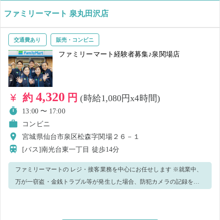
ファミリーマート 泉丸田沢店
交通費あり
販売・コンビニ
ファミリーマート経験者募集♪泉関場店
4,320
約
円
(時給1,080円x4時間)
13:00 〜 17:00
コンビニ
宮城県仙台市泉区松森字関場２６－１
[バス]南光台東一丁目
徒歩14分
ファミリーマートの レジ・接客業務を中心にお任せします ※就業中、
万が一窃盗・金銭トラブル等が発生した場合、防犯カメラの記録を警
察へ提出致します。 ※ウィルス感染予防策として、手洗い・消毒実
施、正しくマスク着用（任意）の上、レジ・接客業務等をお願いしま
す。 ＜正しいマスク着用（任意）＞鼻～アゴまで、できるだけ隙間が