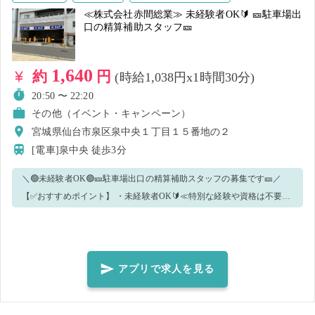
≪株式会社赤間総業≫ 未経験者OK🔰 🎫駐車場出
口の精算補助スタッフ🎫
1,640
約
円
(時給1,038円x1時間30分)
20:50 〜 22:20
その他（イベント・キャンペーン）
宮城県仙台市泉区泉中央１丁目１５番地の２
[電車]泉中央
徒歩3分
＼🟢未経験者OK🟢🎫駐車場出口の精算補助スタッフの募集です🎫／
【✅おすすめポイント】 ・未経験者OK🔰≪特別な経験や資格は不要で
す✨≫ ・真面目に勤務ができる方⭕ ・黙々と正確に対応できる方🌈
【✅業務内容】 駐車場出口の精算補助作業などを行っていただきま
す。 ※就業開始の最初の30分程度で業務の説明を差し上げます。 ※手
が空いた場合には、他作業をお願いする場合がございます！ 【✅真面
アプリで求人を見る
目に勤務できる方にピッタリです💡】 特別な経験や資格が不要なので
未経験の方でも安心してお仕事ができます🔎 分からないことや不安な