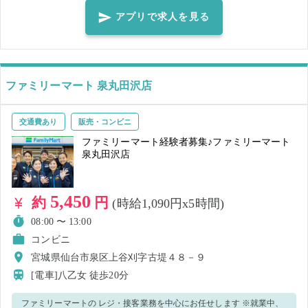
できないように覆うようにマスクを装着してください。 ※就業前に必
アプリで求人を見る
ず体調・体温チェックをした上、店長、又は店舗責任者へお伝えくだ
さい 【ご注意】 ・体調や発熱状況などからウイルス感染のおそれがあ
る場合、就業キャンセルとさせていただきます。感染拡大防止のた
め、速やかなご申告をお願い致します。
ファミリーマート 泉丸田沢店
交通費あり
販売・コンビニ
ファミリーマート経験者募集♪ファミリーマート
泉丸田沢店
5,450
約
円
(時給1,090円x5時間)
08:00 〜 13:00
コンビニ
宮城県仙台市泉区上谷刈字古堤４８－９
[電車]八乙女
徒歩20分
ファミリーマートの レジ・接客業務を中心にお任せします ※就業中、