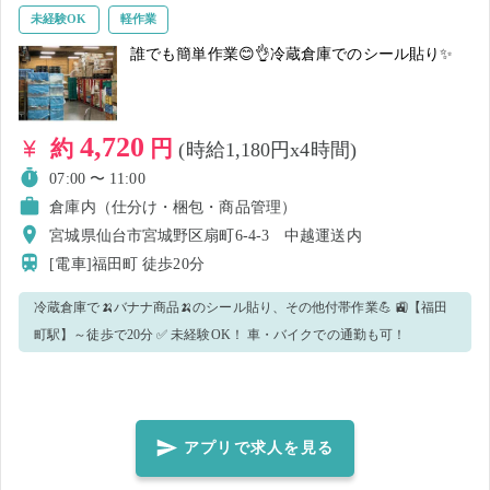
未経験OK
軽作業
誰でも簡単作業😊👌冷蔵倉庫でのシール貼り✨
4,720
約
円
(時給1,180円x4時間)
07:00 〜 11:00
倉庫内（仕分け・梱包・商品管理）
宮城県仙台市宮城野区扇町6-4-3 中越運送内
[電車]福田町
徒歩20分
冷蔵倉庫で🍌バナナ商品🍌のシール貼り、その他付帯作業💪 🚉【福田
町駅】～徒歩で20分 ✅ 未経験OK！ 車・バイクでの通勤も可！
アプリで求人を見る