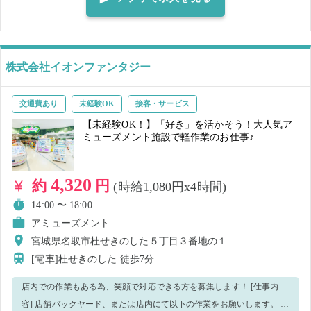
事をお願いすることもございます。 ご了承ください。 💖💖こんな方に
オススメ💖💖 ￣￣￣￣￣￣￣￣￣￣￣￣￣￣￣￣ ・接客経験のある方
・明るく元気に接客できる方 ・長期のお仕事を探している方 分からな
い事があれば周りのスタッフへ聞いてください！ 優しく教えますので
株式会社イオンファンタジー
一緒に楽しくお仕事しましょう🌟 ※白衣と名札は店舗で準備させてい
ただきます※ お問い合わせは緊急連絡先か、研修センター(080-9306-
交通費あり
未経験OK
接客・サービス
4256)までお願いします。 ✨長期レギュラーとなった場合✨ ■時給：
【未経験OK！】「好き」を活かそう！大人気ア
1400円～スタート！！《資格手当なども充実しておりお財布に嬉し
ミューズメント施設で軽作業のお仕事♪
い！！》 ■交通費支給 ■入社祝い金最大10万円（規定あり） ■社員登用
制度あり※多数輩出 ■昇給あり ※詳細は当日近くの従業員にお尋ねく
4,320
約
円
(時給1,080円x4時間)
ださい♪
14:00 〜 18:00
アミューズメント
宮城県名取市杜せきのした５丁目３番地の１
[電車]杜せきのした
徒歩7分
店内での作業もある為、笑顔で対応できる方を募集します！ [仕事内
容] 店舗バックヤード、または店内にて以下の作業をお願いします。 ・