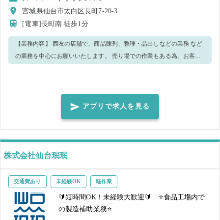
宮城県仙台市太白区長町7-20-3
[電車]長町南
徒歩1分
【業務内容】 西友の店舗で、商品陳列、整理・品出しなどの業務 など
の業務を中心にお願いいたします。 売り場での作業もある為、お客様
からお声がけがある可能性があり、接客が伴いますのであらかじめご
了承くださいませ。 【業務内容詳細】 ◆品出し（仕分け・補充・ライ
ザーおろし含む） ◆カゴ・カート整理～日中のみ ◆倉庫整理 ◆期限点
検 ◆清掃 【重要】 髪の色、ヒゲ、アクセサリー等について規定がござ
アプリで求人を見る
います。「注意事項」を参照の上、守れる方のみご応募ください。規
定違反の場合は、当日お断わりする場合がございます。 【ご注意】 応
募日現在、西友グループの従業員として就業中の方は応募不可となり
ます。就業決定後に発覚した場合であっても就業不可となりますので
株式会社仙台珉珉
ご了承ください。 就業中、万一窃盗・金銭トラブル等が発生した場
合、防犯カメラの記録を警察へ提出致します。 【連絡方法について】
交通費あり
未経験OK
軽作業
お電話での連絡が叶わないため当日は メッセージでのご連絡をお願い
🔰短時間OK！未経験大歓迎🔰 ⭐食品工場内で
致します。
の製造補助業務⭐