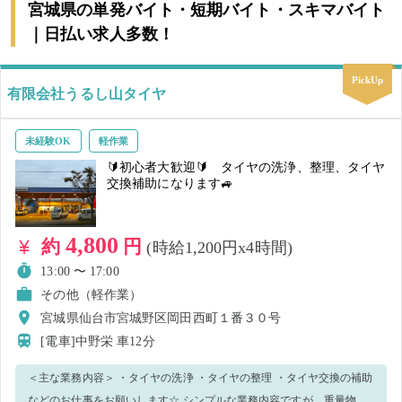
宮城県の単発バイト・短期バイト・スキマバイト
｜日払い求人多数！
PickUp
有限会社うるし山タイヤ
未経験OK
軽作業
🔰初心者大歓迎🔰 タイヤの洗浄、整理、タイヤ
交換補助になります🚙
4,800
約
円
(時給1,200円x4時間)
13:00 〜 17:00
その他（軽作業）
宮城県仙台市宮城野区岡田西町１番３０号
[電車]中野栄
車12分
＜主な業務内容＞ ・タイヤの洗浄 ・タイヤの整理 ・タイヤ交換の補助
などのお仕事をお願いします☆ シンプルな業務内容ですが、重量物を