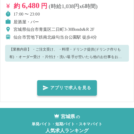
6,480
約
円
(時給1,038円x6時間)
17:00 〜 23:00
居酒屋・バー
宮城県仙台市青葉区二日町3-30Bonds&R 2F
仙台市営地下鉄南北線勾当台公園駅
徒歩4分
【業務内容】 ・ご注文受け、 ・料理・ドリンク提供(ドリンク作りも
有) ・オーダー受け ・片付け・洗い場 手が空いたら他のお仕事をお願
いすることもございますのでご了承ください。 周りのスタッフが丁寧
に教えますので、お気軽にお声がけください！ 【服装・髪型】 ・白の
ワイシャツ、黒ズボンを持参お願いします。 ・エプロンは貸し出して
おります。
アプリで求人を見る
宮城県
の
単発バイト・短期バイト・スキマバイト
人気求人ランキング