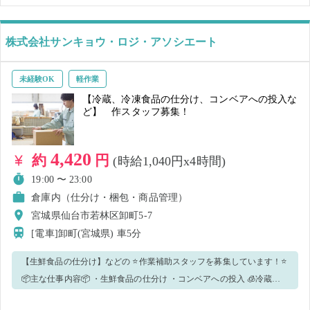
株式会社サンキョウ・ロジ・アソシエート
未経験OK
軽作業
【冷蔵、冷凍食品の仕分け、コンベアへの投入な
ど】 作スタッフ募集！
4,420
約
円
(時給1,040円x4時間)
19:00 〜 23:00
倉庫内（仕分け・梱包・商品管理）
宮城県仙台市若林区卸町5-7
[電車]卸町(宮城県)
車5分
【生鮮食品の仕分け】などの ⭐作業補助スタッフを募集しています！⭐
📦主な仕事内容📦 ・生鮮食品の仕分け ・コンベアへの投入 🧊冷蔵倉
庫内（3℃～5℃）での仕分け作業となります。 防寒着は当社で準備し