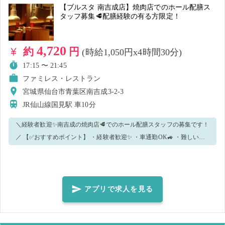
す。 ・体調や発熱状況などから新型コロナウイルス感染のおそれがあ
【ブルスタ 南吉成店】焼肉店でのホール配膳ス
る場合、就業キャンセルとさせていただきます。感染拡大防止のた
タッフ募集🥩配膳経験の有る方限定！
め、速やかなご申告をお願い致します。
4,720
約
円
(時給1,050円x4時間30分)
17:15 〜 21:45
ファミレス・レストラン
宮城県仙台市青葉区南吉成3-2-3
JR仙山線国見駅
車10分
＼経験者歓迎✨南吉成の焼肉店🥩でのホール配膳スタッフの募集です！
／ 【✅おすすめポイント】 ・経験者歓迎✨ ・車通勤OK🚙 ・難しいオ
ーダー受付なし👍 ※お客様ご自身でタッチパネル注文です 【✅業務内
容】 🔻ホールでの配膳などをお願いいたします🔻 ・配膳はトレンチ
（おぼんを使用） ・料理のご提供 ・食器の片付け ・清掃 ・補充 など
【✅安心して働けます！！！】 経験者は大歓迎です🔰 しっかりフォロ
アプリで求人を見る
ーしますので初めての方でも問題ありません！