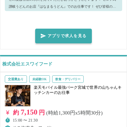
讃岐うどんのお店『はなまるうどん』でのお仕事です！ ぜひ皆様のご
応募おまちしております♪ ◆お仕事内容◆ 主な業務内容としては、 ・
洗い場 ・簡単な補助作業 などになります！ 手が空いたら他の業務をお
願いすることもございます。 ご了承くださいませ。 繁盛店のためテキ
パキとスピーディーに働ける方のご応募お待ちしております！ 未経験
アプリで求人を見る
の方でも応募しやすいように洗い場の業務マニュアルを作成したの
で、皆様奮ってご応募ください◎ 分からないことは周りのスタッフに
聞いてくださいね！優しく丁寧にお教えします♪ 勤務終了後には従業員
割引で、賄いをご利用いただけます。 ご希望の場合は、スタッフまで
株式会社エスワイフード
お気軽にお声がけ下さい。 ※退勤時間が閉店時間を過ぎる場合は、対
応出来かねる場合がございますのでご了承ください。 制服はS〜Lサイ
交通費あり
未経験OK
飲食・デリバリー
ズはご準備があります！ ＼未経験でも安心♪サポート体制万全です／
楽天モバイル最強パーク宮城で世界の山ちゃんキ
未経験者の方でも安心してご就業いただけるよう マニュアルを完備し
ッチンカーのお仕事
ております。 また、親切な先輩スタッフさんや店長さんなど 温かいス
タッフに囲まれたお店です！ 分からないことがあったら周りの先輩ス
7,150
約
円
(時給1,300円x5時間30分)
タッフに 聞いてくださいね♪ 丁寧にお教えいたします！ 当日は安心し
ておこしください♪
15:00 〜 21:30