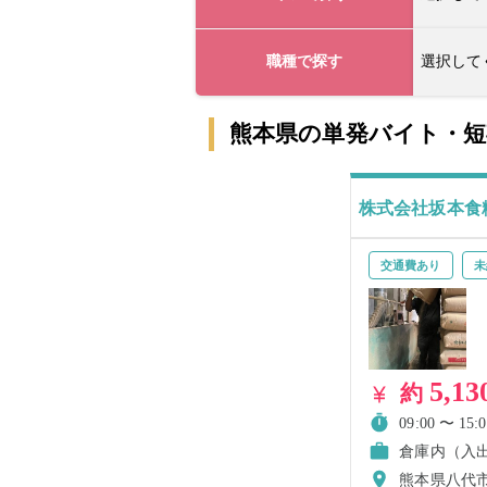
職種で探す
選択して
熊本県の単発バイト・
株式会社坂本食
交通費あり
未
5,13
約
09:00 〜 15:0
倉庫内（入
熊本県八代