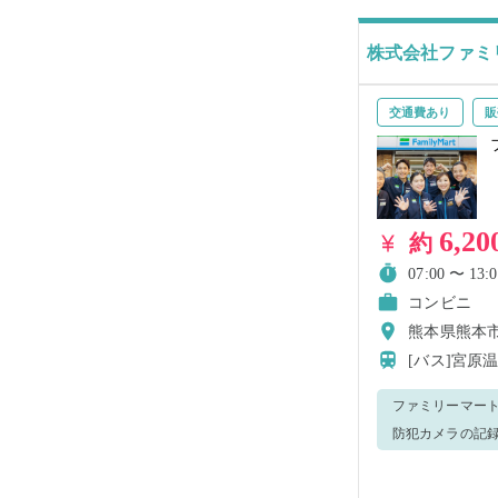
は、お近くの弊社
株式会社ファミ
交通費あり
販
6,20
約
07:00 〜 13:0
コンビニ
熊本県熊本
[バス]宮原
ファミリーマートの レジ・接客
防犯カメラの記録を警察へ提出致します。 ＜
ように覆うよう