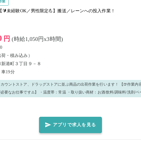
作業
【🔰未経験OK／男性限定💪】搬送／レーンへの投入作業！
0
円
(時給1,050円x3時間)
0
出荷・積み込み）
市新港町３丁目９－８
代
車19分
トストア、ドラッグストアに並ぶ商品の出荷作業を行います！ 【🍺作業内容🧂（⚠️重量物あ
必要なお仕事です⚠️】 ・温度帯：常温 ・取り扱い商材：お酒/飲料/調味料/洗剤/ペ
㎏以上の商材を持ち、レーンに流したり/カートに仕分けたりするお仕事です。 ・作業
ーンに商品を流す作業） ②各レーンに流れてきた、上記商品をカート台車へ仕分け
数検品（スキャン）する作業 ※他倉庫内雑務あり しっかり社員の方が教える環境ですの
も聞いてくださいね！ 優しく丁寧に教えます♪ 【✨長期就業も大歓迎！✨】 働いてみて
アプリで求人を見る
働きたい！」等思っていただけたら、長期雇用への切り替えも可能なんです！ ～こ
・アルバイト/パートでも年2回賞与アリ（社内規定による） ・就業時間 / 日数は相談