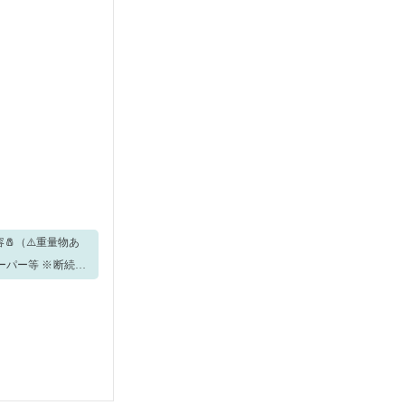
ーパー等 ※断続的
内容： ①レーン
る ③商品の載っ
んなメリットがあ
可能！！ 詳しく