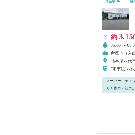
未経験OK
軽
3,15
約
05:00 〜 08:0
倉庫内（入
熊本県八代
[電車]新八
スーパー、ディスカウン
り！体力・筋力が
に1個あたり30
に商品を投入（レ
たカート台車を移動して個
で、分からないことは何で
「長く安定して
りますよ😀～ 