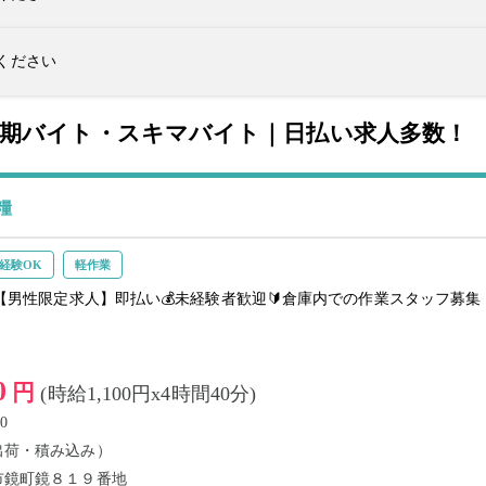
ください
短期バイト・スキマバイト｜日払い求人多数！
糧
経験OK
軽作業
【男性限定求人】即払い💰未経験者歓迎🔰倉庫内での作業スタッフ募集
0
円
(時給1,100円x4時間40分)
0
出荷・積み込み）
市鏡町鏡８１９番地