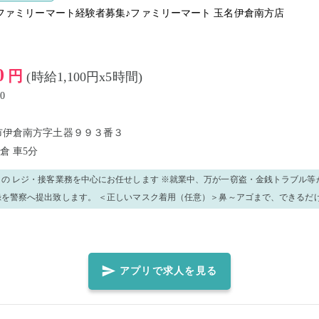
ファミリーマート経験者募集♪ファミリーマート 玉名伊倉南方店
0
円
(時給1,100円x5時間)
0
市伊倉南方字土器９９３番３
伊倉
車5分
業務を中心にお任せします ※就業中、万が一窃盗・金銭トラブル等が発生した場合、
正しいマスク着用（任意）＞鼻～アゴまで、できるだけ隙間ができない
にマスクを装着してください。
アプリで求人を見る