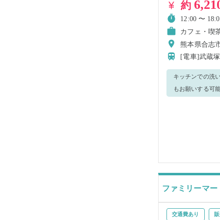
6,21
約
12:00 〜 18:0
カフェ・喫
熊本県合志市幾
[電車]武蔵
キッチンでの洗い物を担当していただきます
もお願いする可能
洗い方や洗い終わった食器
ています☆ 人と
ファミリーマー
交通費あり
販