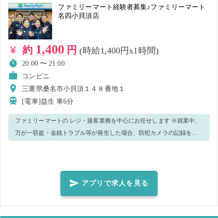
ファミリーマート経験者募集♪ファミリーマート
名四小貝須店
1,400
約
円
(時給1,400円x1時間)
20:00 〜 21:00
コンビニ
三重県桑名市小貝須１４８番地１
[電車]益生
車6分
ファミリーマートの レジ・接客業務を中心にお任せします ※就業中、
万が一窃盗・金銭トラブル等が発生した場合、防犯カメラの記録を警
察へ提出致します。 ＜正しいマスク着用（任意）＞鼻～アゴまで、で
きるだけ隙間ができないように覆うようにマスクを装着してくださ
い。
アプリで求人を見る