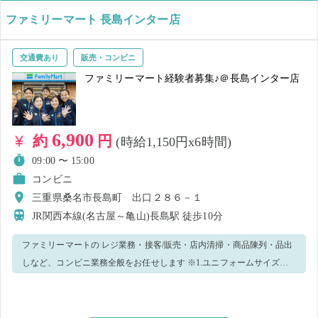
ファミリーマート 長島インター店
交通費あり
販売・コンビニ
ファミリーマート経験者募集♪＠長島インター店
6,900
約
円
(時給1,150円x6時間)
09:00 〜 15:00
コンビニ
三重県桑名市長島町 出口２８６－１
JR関西本線(名古屋～亀山)長島駅
徒歩10分
ファミリーマートの レジ業務・接客/販売・店内清掃・商品陳列・品出
しなど、コンビニ業務全般をお任せします ※1.ユニフォームサイズ確
認のため、店舗からご連絡する場合がございます。 ※2.就業中、万一
窃盗・金銭トラブル等が発生した場合、防犯カメラの記録を警察へ提
出致します。 ※3.新型コロナウィルス感染予防策として、手洗い・消