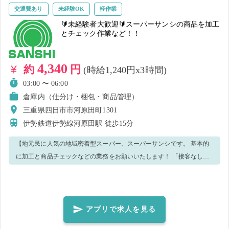
交通費あり
未経験OK
軽作業
🔰未経験者大歓迎🔰スーパーサンシの商品を加工
とチェック作業など！！
4,340
約
円
(時給1,240円x3時間)
03:00 〜 06:00
倉庫内（仕分け・梱包・商品管理）
三重県四日市市河原田町1301
伊勢鉄道伊勢線河原田駅
徒歩15分
【地元民に人気の地域密着型スーパー、スーパーサンシです。 基本的
に加工と商品チェックなどの業務をお願いいたします！ 「接客なし」
「裏方業務」簡単な作業のみです！ 【こんな方大歓迎です💖】 ・テキ
パキと行動ができる方 ・コツコツ・黙々と作業ができる方 ・清潔感の
ある身なりをしていただける方 【現在こんな方々が活躍中です💪】 ◆
未経験スタートの方 ◆学生の方 ◆子育て中の主婦（夫）さん ◆子育て
アプリで求人を見る
が落ち着いた主婦（夫）さん 最初に説明の時間を取りますので、初め