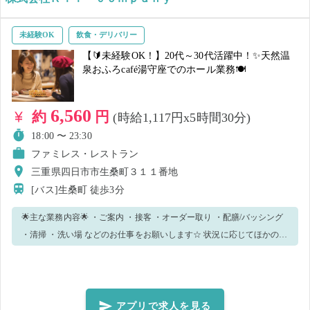
未経験OK
飲食・デリバリー
【🔰未経験OK！】20代～30代活躍中！✨天然温
泉おふろcafé湯守座でのホール業務🍽️
6,560
約
円
(時給1,117円x5時間30分)
18:00 〜 23:30
ファミレス・レストラン
三重県四日市市生桑町３１１番地
[バス]生桑町
徒歩3分
🌟主な業務内容🌟 ・ご案内 ・接客 ・オーダー取り ・配膳/バッシング
・清掃 ・洗い場 などのお仕事をお願いします☆ 状況に応じてほかの業
務をお願いする場合がございます。 🌟こんな方におすすめ🌟 ▼地域に
貢献したい方 ▼丁寧に対応できる方 ▼人と関わることが好きな方（コ
ミュニケーション能力を重要視しています） ▼飲食業経験者、興味の
ある方 におすすめです＊° 未経験の方も丁寧なレクチャーがあるので
アプリで求人を見る