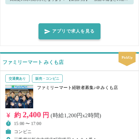
業 ・フロア・機械の清掃 ※状況に応じて他業務をお任せする
場合がございます。 未経験の方でも安心してスタートできますよ！！
分からないことは周りのスタッフに聞いて下さいね♪ 【🌟パート・アル
バイト募集中！🌟】 当店では長期的に働けるスタッフも募集していま
アプリで求人を見る
す！ 本求人を通しての就業後、長期スタッフとしての採用をご希望の
方はお気軽に店舗スタッフへお声がけください♪ 雇用条件等をご説明
し、条件が合いそうでしたら入社準備のご説明までいたします ワイモ
PickUp
バイルヤマダデンキテックランド松阪店の跡地となります。メガネの
ファミリーマート みくも店
赤札堂松阪店の道路を挟んで向かい側にございますので、メガネの赤
札堂松阪店を目印にお越しください。
交通費あり
販売・コンビニ
ファミリーマート経験者募集♪＠みくも店
2,400
約
円
(時給1,200円x2時間)
15:00 〜 17:00
コンビニ