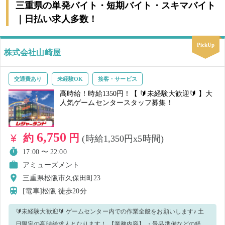
三重県の単発バイト・短期バイト・スキマバイト
｜日払い求人多数！
PickUp
株式会社山崎屋
交通費あり
未経験OK
接客・サービス
高時給！時給1350円！【 🔰未経験大歓迎🔰 】大
人気ゲームセンタースタッフ募集！
6,750
約
円
(時給1,350円x5時間)
17:00 〜 22:00
アミューズメント
三重県松阪市久保田町23
[電車]松阪
徒歩20分
🔰未経験大歓迎🔰 ゲームセンター内での作業全般をお願いします♪ 土
日限定の高時給求人となります！ 【業務内容】 ・景品準備などの軽作