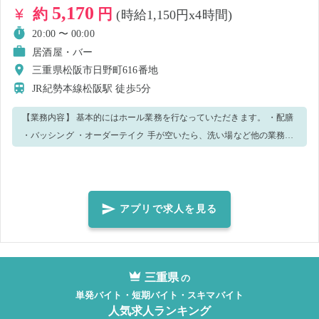
5,170
約
円
(時給1,150円x4時間)
20:00 〜 00:00
居酒屋・バー
三重県松阪市日野町616番地
JR紀勢本線松阪駅
徒歩5分
【業務内容】 基本的にはホール業務を行なっていただきます。 ・配膳
・バッシング ・オーダーテイク 手が空いたら、洗い場など他の業務の
相談をする場合がございます。 ※笑顔で元気にやってくれる事、大き
な声出せること必須です！『あいよ！！』 慣れてきたら他の業務も任
せる可能性があります。 明るい笑顔でお客様へ接しましょ〜！ わから
ないことがあれば店長やスタッフに気軽に聞いて下さい！優しく教え
アプリで求人を見る
ます！
三重県
の
単発バイト・短期バイト・スキマバイト
人気求人ランキング