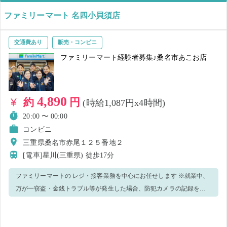
ファミリーマート 名四小貝須店
交通費あり
販売・コンビニ
ファミリーマート経験者募集♪桑名市あこお店
4,890
約
円
(時給1,087円x4時間)
20:00 〜 00:00
コンビニ
三重県桑名市赤尾１２５番地２
[電車]星川(三重県)
徒歩17分
ファミリーマートの レジ・接客業務を中心にお任せします ※就業中、
万が一窃盗・金銭トラブル等が発生した場合、防犯カメラの記録を警
察へ提出致します。 ＜正しいマスク着用（任意）＞鼻～アゴまで、で
きるだけ隙間ができないように覆うようにマスクを装着してくださ
い。