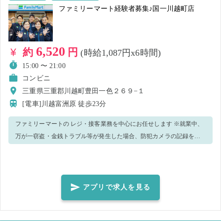
ファミリーマート経験者募集♪国一川越町店
6,520
約
円
(時給1,087円x6時間)
15:00 〜 21:00
コンビニ
三重県三重郡川越町豊田一色２６９−１
[電車]川越富洲原
徒歩23分
ファミリーマートの レジ・接客業務を中心にお任せします ※就業中、
万が一窃盗・金銭トラブル等が発生した場合、防犯カメラの記録を警
察へ提出致します。 ＜正しいマスク着用（任意）＞鼻～アゴまで、で
きるだけ隙間ができないように覆うようにマスクを装着してくださ
い。
アプリで求人を見る