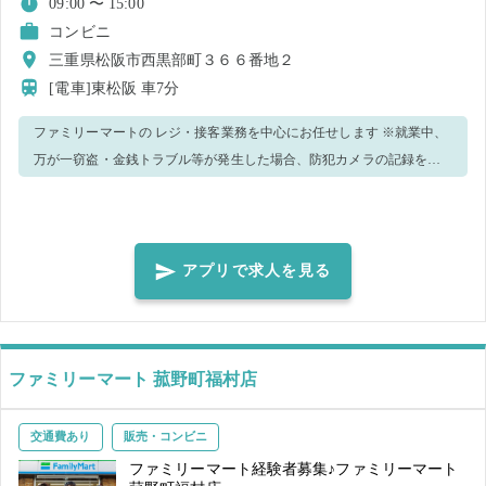
09:00 〜 15:00
コンビニ
三重県松阪市西黒部町３６６番地２
[電車]東松阪
車7分
ファミリーマートの レジ・接客業務を中心にお任せします ※就業中、
万が一窃盗・金銭トラブル等が発生した場合、防犯カメラの記録を警
察へ提出致します。 ＜正しいマスク着用（任意）＞鼻～アゴまで、で
きるだけ隙間ができないように覆うようにマスクを装着してくださ
い。
アプリで求人を見る
ファミリーマート 菰野町福村店
交通費あり
販売・コンビニ
ファミリーマート経験者募集♪ファミリーマート