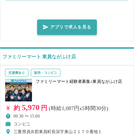
認のため、店舗からご連絡する場合がございます。 ※2.就業中、万一
窃盗・金銭トラブル等が発生した場合、防犯カメラの記録を警察へ提
出致します。 ※3.新型コロナウィルス感染予防策として、手洗い・消
毒実施、正しくマスク着用の上、レジ・接客業務等をお願いします。
アプリで求人を見る
※4.複数応募の場合、1日でもキャンセルされた場合、その後の仕事も
キャンセルされる場合があるので、ご了承ください。 ＜正しいマスク
着用＞鼻～アゴまで、できるだけ隙間ができないように覆うようにマ
スクを装着してください。 ※5.就業前に必ず体調・体温チェックをし
ファミリーマート 東員ながふけ店
た上、店長、又は店舗責任者へお伝えください
交通費あり
販売・コンビニ
ファミリーマート経験者募集♪東員ながふけ店
5,970
約
円
(時給1,087円x5時間30分)
09:30 〜 15:00
コンビニ
三重県員弁郡東員町長深字東山２１７０番地１