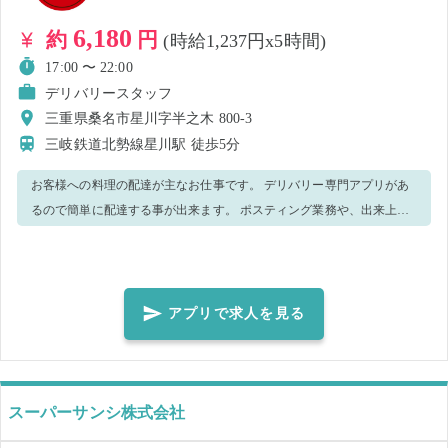
6,180
約
円
(時給1,237円x5時間)
17:00 〜 22:00
デリバリースタッフ
三重県桑名市星川字半之木 800-3
三岐鉄道北勢線星川駅
徒歩5分
お客様への料理の配達が主なお仕事です。 デリバリー専門アプリがあ
るので簡単に配達する事が出来ます。 ポスティング業務や、出来上が
った料理の荷造りなどが発生する場合があります。 店舗の状況に応じ
て、洗い場などの作業をお願いする場合がございます。 当日の状況に
よっては他の業務を実施していただくことがあります。 ★スマホ貸
与：すかいらーく仕様にカスタマイズされたアプリが入ったスマホを
アプリで求人を見る
業務開始前に貸与します。 (専用の地図やナビもスマホに入っていま
す) ★配達手段：三輪原付スクーターです。必要な運転免許証は原付免
許です。
スーパーサンシ株式会社