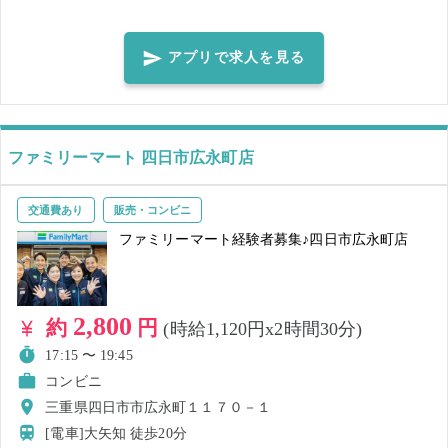
ご連絡する場合がございます。 ※3.新型コロナウィルス感染予防策と
して、手洗い・消毒実施、正しくマスク着用の上、レジ・接客業務等
をお願いします。 ※4.複数応募の場合、1日でもキャンセルされた場
アプリで求人を見る
合、その後の仕事もキャンセルされる場合があるので、ご了承くださ
い。 ＜正しいマスク着用＞鼻～アゴまで、できるだけ隙間ができない
ように覆うようにマスクを装着してください。 ※5.就業前に必ず体
調・体温チェックをした上、店長、又は店舗責任者へお伝えください
ファミリーマート 四日市広永町店
交通費あり
販売・コンビニ
ファミリーマート経験者募集♪四日市広永町店
2,800
約
円
(時給1,120円x2時間30分)
17:15 〜 19:45
コンビニ
三重県四日市市広永町１１７０－１
[電車]大矢知
徒歩20分