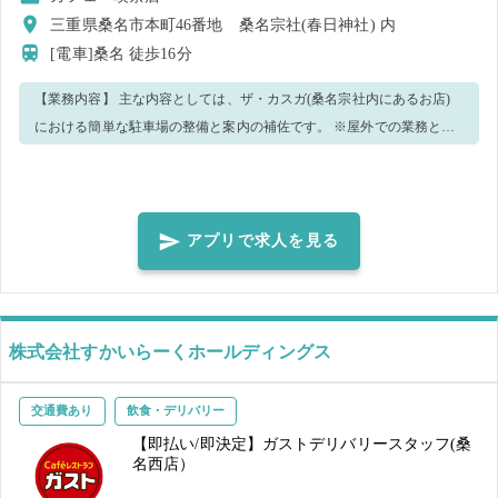
三重県桑名市本町46番地 桑名宗社(春日神社) 内
[電車]桑名
徒歩16分
【業務内容】 主な内容としては、ザ・カスガ(桑名宗社内にあるお店)
における簡単な駐車場の整備と案内の補佐です。 ※屋外での業務とな
ります。（都度室内で小休憩は取れます） 手が空いたら、他のことを
お願いすることもございます。予めご了承ください。 わからない事が
ございましたら、周りのスタッフに遠慮なく聞いてください♪みなさ
ん、優しく丁寧に教えてくれます★
アプリで求人を見る
株式会社すかいらーくホールディングス
交通費あり
飲食・デリバリー
【即払い/即決定】ガストデリバリースタッフ(桑
名西店）