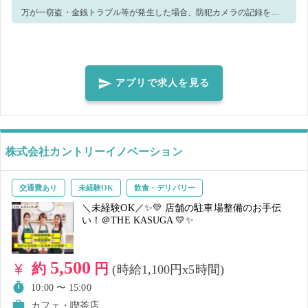
万が一窃盗・金銭トラブル等が発生した場合、防犯カメラの記録を警
察へ提出致します。 ＜正しいマスク着用（任意）＞鼻～アゴまで、で
きるだけ隙間ができないように覆うようにマスクを装着してくださ
い。
アプリで求人を見る
株式会社カントリーイノベーション
交通費あり
未経験OK
飲食・デリバリー
＼未経験OK／✨💛 店舗の駐車場整備のお手伝
い！＠THE KASUGA 💛✨
5,500
約
円
(時給1,100円x5時間)
10:00 〜 15:00
カフェ・喫茶店