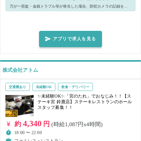
万が一窃盗・金銭トラブル等が発生した場合、防犯カメラの記録を警
察へ提出致します。 ※ウィルス感染予防策として、手洗い・消毒実
施、正しくマスク着用（任意）の上、レジ・接客業務等をお願いしま
す。 ＜正しいマスク着用（任意）＞鼻～アゴまで、できるだけ隙間が
できないように覆うようにマスクを装着してください。 ※就業前に必
アプリで求人を見る
ず体調・体温チェックをした上、店長、又は店舗責任者へお伝えくだ
さい 【ご注意】 ・体調や発熱状況などからウイルス感染のおそれがあ
る場合、就業キャンセルとさせていただきます。感染拡大防止のた
め、速やかなご申告をお願い致します。
株式会社アトム
交通費あり
未経験OK
飲食・デリバリー
✨未経験OK✨「宮のたれ」でおなじみ！！【ス
テーキ宮 鈴鹿店】ステーキレストランのホール
スタッフ募集！！
4,340
約
円
(時給1,087円x4時間)
18:00 〜 22:00
ファミレス・レストラン