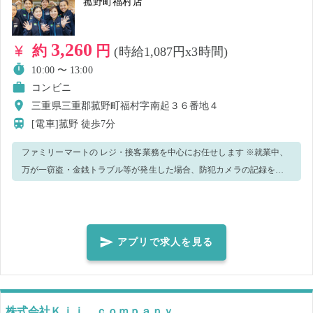
菰野町福村店
3,260
約
円
(時給1,087円x3時間)
10:00 〜 13:00
コンビニ
三重県三重郡菰野町福村字南起３６番地４
[電車]菰野
徒歩7分
ファミリーマートの レジ・接客業務を中心にお任せします ※就業中、
万が一窃盗・金銭トラブル等が発生した場合、防犯カメラの記録を警
察へ提出致します。 ＜正しいマスク着用（任意）＞鼻～アゴまで、で
きるだけ隙間ができないように覆うようにマスクを装着してくださ
い。
アプリで求人を見る
株式会社Ｋｉｉ ｃｏｍｐａｎｙ