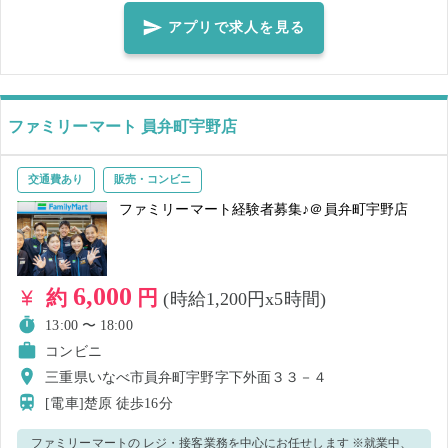
アプリで求人を見る
ファミリーマート 員弁町宇野店
交通費あり
販売・コンビニ
ファミリーマート経験者募集♪＠員弁町宇野店
6,000
約
円
(時給1,200円x5時間)
13:00 〜 18:00
コンビニ
三重県いなべ市員弁町宇野字下外面３３－４
[電車]楚原
徒歩16分
ファミリーマートの レジ・接客業務を中心にお任せします ※就業中、