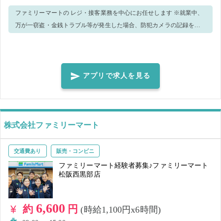
ファミリーマートの レジ・接客業務を中心にお任せします ※就業中、
万が一窃盗・金銭トラブル等が発生した場合、防犯カメラの記録を警
察へ提出致します。 ※ウィルス感染予防策として、手洗い・消毒実
施、正しくマスク着用（任意）の上、レジ・接客業務等をお願いしま
す。 ＜正しいマスク着用（任意）＞鼻～アゴまで、できるだけ隙間が
できないように覆うようにマスクを装着してください。 ※就業前に必
アプリで求人を見る
ず体調・体温チェックをした上、店長、又は店舗責任者へお伝えくだ
さい 【ご注意】 ・体調や発熱状況などからウイルス感染のおそれがあ
る場合、就業キャンセルとさせていただきます。感染拡大防止のた
め、速やかなご申告をお願い致します。
株式会社ファミリーマート
交通費あり
販売・コンビニ
ファミリーマート経験者募集♪ファミリーマート
松阪西黒部店
6,600
約
円
(時給1,100円x6時間)