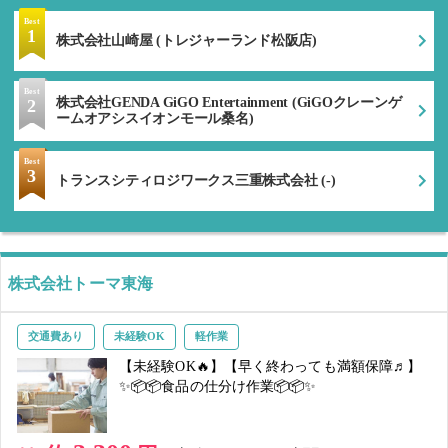
Best
1
株式会社山崎屋 (トレジャーランド松阪店)
Best
株式会社GENDA GiGO Entertainment (GiGOクレーンゲ
2
ームオアシスイオンモール桑名)
Best
3
トランスシティロジワークス三重株式会社 (-)
株式会社トーマ東海
交通費あり
未経験OK
軽作業
【未経験OK🔥】【早く終わっても満額保障♬】
✨📦📦食品の仕分け作業📦📦✨