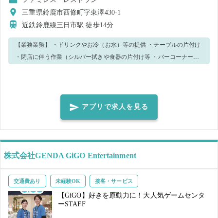
三重県鈴鹿市西條町字東澤430-1
近鉄鈴鹿線三日市駅
徒歩14分
【業務業務】 ・ドリンクやお冷（お水）等の提供 ・テーブルの片付け
・閉店に伴う作業（シルバー拭きや食器の片付け等 ・バーコーナー補
充（食器、サラダ、スープバー） ・洗い場のフォロー、清掃 その他、
デザート作成等が可能でしたらお教えしますので、お願いします。 ハ
ンディーやレジが出来ればお願いするかもしれませんが、 無理はさせ
ません。 ◆飲食店就業未経験でもOK！ ◆明るく笑顔で大きな声で働
アプリで求人を見る
いていただける方大歓迎！ ◆自ら率先してテキパキと動ける方大歓
迎！
株式会社GENDA GiGO Entertainment
交通費あり
未経験OK
接客・サービス
【GiGO】好きを原動力に！大人気ゲームセンタ
ーSTAFF