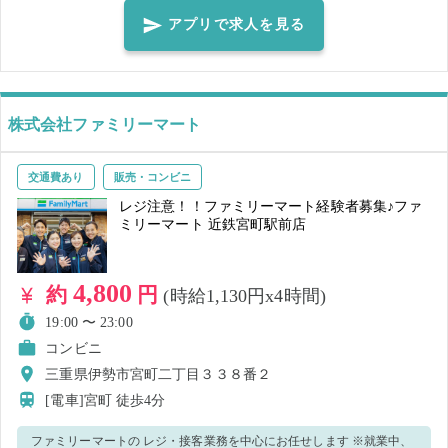
毒実施、正しくマスク着用の上、レジ・接客業務等をお願いします。
アプリで求人を見る
※4.複数応募の場合、1日でもキャンセルされた場合、その後の仕事も
キャンセルされる場合があるので、ご了承ください。 ＜正しいマスク
着用＞鼻～アゴまで、できるだけ隙間ができないように覆うようにマ
スクを装着してください。 ※5.決定率に関して、掲載店舗の平均値算
株式会社ファミリーマート
出を記載しておりますが、必ずしも採用決定を保証するものではあり
ません。 ※6.「就業前に必ず体調・体温チェックをした上、店長、又
交通費あり
販売・コンビニ
は店舗責任者へお伝えください」
レジ注意！！ファミリーマート経験者募集♪ファ
ミリーマート 近鉄宮町駅前店
4,800
約
円
(時給1,130円x4時間)
19:00 〜 23:00
コンビニ
三重県伊勢市宮町二丁目３３８番２
[電車]宮町
徒歩4分
ファミリーマートの レジ・接客業務を中心にお任せします ※就業中、