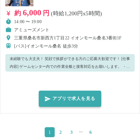
6,000
約
円
(時給1,200円x5時間)
14:00 〜 19:00
アミューズメント
三重県桑名市新西方1丁目22 イオンモール桑名3番街1F
[バス]イオンモール桑名
徒歩3分
未経験でも大丈夫！ 笑顔で挨拶ができる方のご応募大歓迎です！ [仕事
内容] ゲームセンター内での作業全般と接客対応をお願いします。 ・お
客様へのご案内や簡単な説明 ・景品の荷受け ・景品の補充や入れ替
え、簡単な加工業務 ・イベントの準備作業 ・店内外の清掃や巡回 ・備
品の整理 清掃 わからないことは周りのスタッフに聞いてください
ね！ 【パート・アルバイトSTAFFも募集中！】 当店では定期的に働け
アプリで求人を見る
る方も募集しています！ 本求人を通しての就業後、定期スタッフとし
ての採用をご希望の方はお気軽に担当者へお声がけください♪
...
2
3
6
1