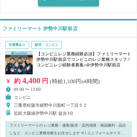
安心です💪 食事補助もあります🎈✨ 20代～30代が多く活躍する環境
で、協力しながらお仕事しています！！ 気になった方はぜひご応募く
ださい♪
ファミリーマート 伊勢中川駅前店
交通費あり
販売・コンビニ
【コンビニレジ業務経験必須】ファミリーマート
伊勢中川駅前店でコンビニのレジ業務スタッフ！
コンビニレジ経験者募集♪＠伊勢中川駅前店
4,400
約
円
(時給1,100円x4時間)
09:00 〜 13:00
コンビニ
三重県松阪市嬉野中川新町一丁目５２
近鉄大阪線伊勢中川駅
徒歩3分
ファミリーマートの レジ業務・接客/販売・店内清掃・商品陳列・品出
しなど、コンビニ業務全般をお任せします ※1.ユニフォームサイズ確