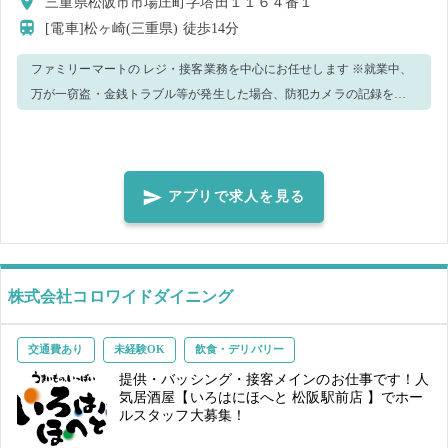
三重県松阪市市場庄町字塔田１１６４番１
[電車]松ヶ崎(三重県)
徒歩14分
ファミリーマートの レジ・接客業務を中心にお任せします ※就業中、
万が一窃盗・金銭トラブル等が発生した場合、防犯カメラの記録を警
察へ提出致します。 ※新型コロナウィルス感染予防策として、手洗
い・消毒実施、正しくマスク着用の上、レジ・接客業務等をお願いし
ます。 ※複数日で就業決定された方へ：キャンセルがあったり、レ
ジ・接客スキルを含め当店での就業が難しいと判断した場合、その他
アプリで求人を見る
のお仕事をキャンセルされる場合があります。 ＜正しいマスク着用＞
鼻～アゴまで、できるだけ隙間ができないように覆うようにマスクを
装着してください。 ※就業前に必ず体調・体温チェックをした上、店
長、又は店舗責任者へお伝えください 【ご注意】 ・就業態度などから
株式会社コロワイドダイニング
店舗の運営に支障をきたすと判断した場合、当日就業中であっても勤
務終了とし、その後のマッチングはキャンセルとさせていただきま
交通費あり
未経験OK
飲食・デリバリー
す。 ・体調や発熱状況などから新型コロナウイルス感染のおそれがあ
提供・バッシング・接客メインのお仕事です！人
る場合、就業キャンセルとさせていただきます。感染拡大防止のた
気居酒屋【いろはにほへと 松阪駅前店 】でホー
ルスタッフ大募集！
め、速やかなご申告をお願い致します。