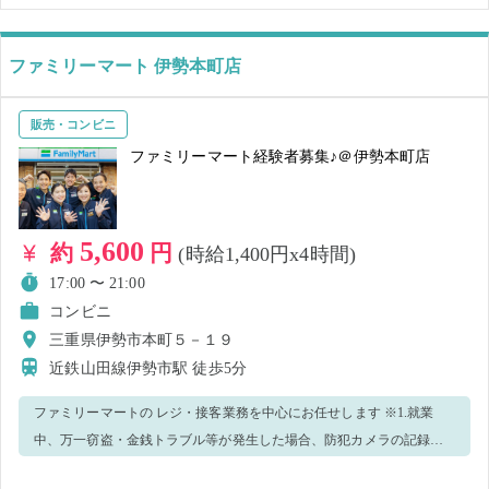
ての人でも安心です💛 わからないことがあれば近くのスタッフに気軽
に聞いてください！ 優しく教えます♪ 📣積極的に長期採用声がけ中📣
⚠️重要⚠️ 就業中、万一窃盗・金銭トラブル等が発生した場合、防犯カ
ファミリーマート 伊勢本町店
メラの記録を警察へ提出致します。
販売・コンビニ
ファミリーマート経験者募集♪＠伊勢本町店
5,600
約
円
(時給1,400円x4時間)
17:00 〜 21:00
コンビニ
三重県伊勢市本町５－１９
近鉄山田線伊勢市駅
徒歩5分
ファミリーマートの レジ・接客業務を中心にお任せします ※1.就業
中、万一窃盗・金銭トラブル等が発生した場合、防犯カメラの記録を
警察へ提出致します。 ※2.ユニフォームサイズ確認のため、店舗から