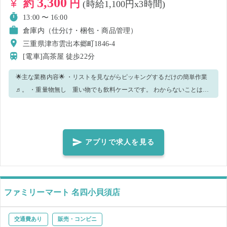
3,300
約
円
(時給1,100円x3時間)
13:00 〜 16:00
倉庫内（仕分け・梱包・商品管理）
三重県津市雲出本郷町1846-4
[電車]高茶屋
徒歩22分
🌟主な業務内容🌟 ・リストを見ながらピッキングするだけの簡単作業
♬。 ・重量物無し 重い物でも飲料ケースです。 わからないことは丁
寧にレクチャーしますのでご安心ください☆ 気になった方はぜひご応
募ください🌈✨
アプリで求人を見る
ファミリーマート 名四小貝須店
交通費あり
販売・コンビニ