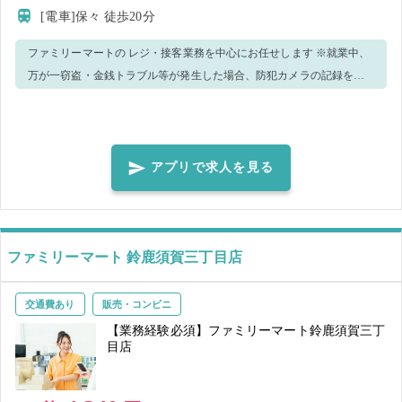
[電車]保々
徒歩20分
ファミリーマートの レジ・接客業務を中心にお任せします ※就業中、
万が一窃盗・金銭トラブル等が発生した場合、防犯カメラの記録を警
察へ提出致します。 ※ウィルス感染予防策として、手洗い・消毒実
施、正しくマスク着用（任意）の上、レジ・接客業務等をお願いしま
す。 ＜正しいマスク着用（任意）＞鼻～アゴまで、できるだけ隙間が
できないように覆うようにマスクを装着してください。 ※就業前に必
アプリで求人を見る
ず体調・体温チェックをした上、店長、又は店舗責任者へお伝えくだ
さい 【ご注意】 ・体調や発熱状況などからウイルス感染のおそれがあ
る場合、就業キャンセルとさせていただきます。感染拡大防止のた
め、速やかなご申告をお願い致します。
ファミリーマート 鈴鹿須賀三丁目店
交通費あり
販売・コンビニ
【業務経験必須】ファミリーマート鈴鹿須賀三丁
目店