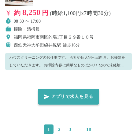
8,250
約
円
(時給1,100円x7時間30分)
08:30 〜 17:00
掃除・清掃員
福岡県福岡市南区的場1丁目２９番１０号
西鉄天神大牟田線井尻駅
徒歩16分
ハウスクリーニングのお仕事です。 会社や個人宅へ出向き、お掃除を
していただきます。 お掃除内容は簡単なものばかり♪ なので未経験者
の方でも安心してご勤務していただけます！ ex)エアコン掃除、掃除機
がけ、拭き掃除、風呂掃除、ガラス拭きなどなど… 先輩スタッフと一
緒にお仕事をするので、 困ったことや不安なことがあったらすぐに聞
いてくださいね♪
アプリで求人を見る
...
2
3
18
1