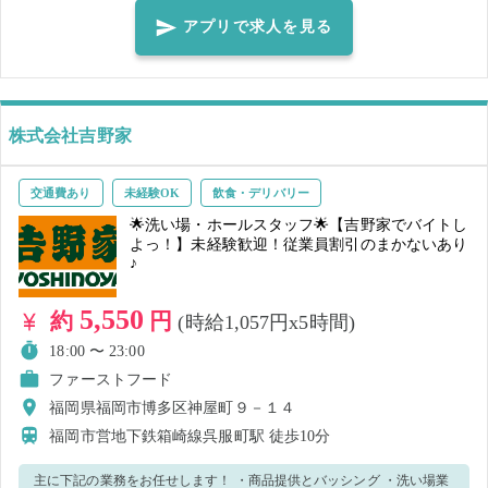
ざいます。 長期就業の希望がある方は、ぜひご相談ください。 周りに
アプリで求人を見る
スタッフがおりますので、 わからないことがあっても聞きやすい環境
です！ 丁寧にフォローいたしますので、一緒に頑張りましょう♪
株式会社吉野家
交通費あり
未経験OK
飲食・デリバリー
🌟洗い場・ホールスタッフ🌟【吉野家でバイトし
よっ！】未経験歓迎！従業員割引のまかないあり
♪
5,550
約
円
(時給1,057円x5時間)
18:00 〜 23:00
ファーストフード
福岡県福岡市博多区神屋町９－１４
福岡市営地下鉄箱崎線呉服町駅
徒歩10分
主に下記の業務をお任せします！ ・商品提供とバッシング ・洗い場業