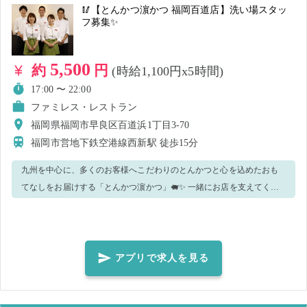
🥢【とんかつ濵かつ 福岡百道店】洗い場スタッ
フ募集✨
5,500
約
円
(時給1,100円x5時間)
17:00 〜 22:00
ファミレス・レストラン
福岡県福岡市早良区百道浜1丁目3-70
福岡市営地下鉄空港線西新駅
徒歩15分
九州を中心に、多くのお客様へこだわりのとんかつと心を込めたおも
てなしをお届けする「とんかつ濵かつ」🐖✨ 一緒にお店を支えてくだ
さる仲間を募集しています！ 【主な業務内容】 ・洗い場 ・下げ場整理
・ドリンク作成 ・盛り付け ・清掃など 当日の混雑状況に応じてその他
の業務をお願いすることがございます。 スタッフが丁寧にサポートい
たしますので、安心してくださいね！ 気になった方はご応募お待ちし
アプリで求人を見る
ています✨ ※当日の持ち物、服装、注意事項をしっかりお読みいただ
いた上でご応募くださいませ。