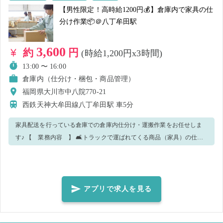
ております♬ ①シェアフルアプリ内、求人右上の♡マークを押す ②当
【男性限定！高時給1200円💰】倉庫内で家具の仕
社求人を開いた下部、【企業・レビュー情報】右側のフォローを押す
分け作業📦＠八丁牟田駅
【勤務時間の最後に簡単なアンケートを実施しております。 ご協力の
ほどよろしくお願いいたします！】
3,600
約
円
(時給1,200円x3時間)
13:00 〜 16:00
倉庫内（仕分け・梱包・商品管理）
福岡県大川市中八院770-21
西鉄天神大牟田線八丁牟田駅
車5分
家具配送を行っている倉庫での倉庫内仕分け・運搬作業をお任せしま
す♪ 【 業務内容 】 🛋️トラックで運ばれてくる商品（家具）の仕分
け 🪑商品を指定の場所への運搬 🛏️発注データを見て商品ごとに分類
📦積み込みの際の荷物の運搬 など 倉庫内を動き回るので、体力に自
信のある方にお勧めです🙋‍♂️ ◎男性スタッフ活躍中💪 ◎カンタン・シン
プルな作業のため未経験OK🔰 ◎業務の進捗度によって適宜休憩あり♪
アプリで求人を見る
◆どんな人が向いている？ ・体を動かす事に抵抗のない方 ・丁寧な作
業が得意な方大歓迎！ 【 複数日の求人掲載中！ 】 企業フォロー・求