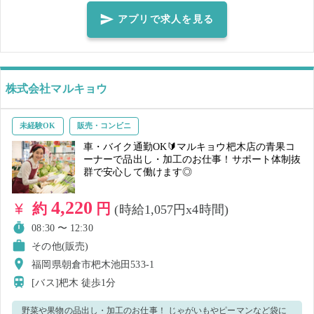
いすることもございます。ご了承くださいませ。 ■こんな方におススメ
アプリで求人を見る
♪ ・コツコツ＆モクモクと作業が好き ・最近体が鈍ってるな...体を動か
したい！ 荷物を降ろすだけのお仕事なので難しい作業は一切なし🌟 初
めての方でも体力があれば、安心してお仕事できますよ！ 是非一緒に
体を動かして稼ぎませんか？☆彡 【🐈一緒に創り上げてくださる長期
株式会社マルキョウ
スタッフも募集🐕】 限定の募集となりますが... ・実際に働いてみて
「いいな」と思ったり ・安定的に働きたい！ 等々... 充実の待遇・福
未経験OK
販売・コンビニ
利厚生のご準備がございますので、ご興味のある方はお気軽にスタッ
車・バイク通勤OK🔰マルキョウ杷木店の青果コ
フへお声がけください！ 【勤務時間の最後に簡単なアンケートを実施
ーナーで品出し・加工のお仕事！サポート体制抜
群で安心して働けます◎
しております。 ご協力のほどよろしくお願いいたします！】
4,220
約
円
(時給1,057円x4時間)
08:30 〜 12:30
その他(販売)
福岡県朝倉市杷木池田533-1
[バス]杷木
徒歩1分
野菜や果物の品出し・加工のお仕事！ じゃがいもやピーマンなど袋に