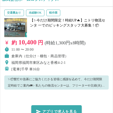
・家具、大型家具の荷下ろし（デバンニング） ・商品の仕分け ※慣れ
てきたら、他の業務をお任せする可能性もありますが、簡単なお仕事
交通費あり
未経験OK
軽作業
ですので、ご安心ください♪ ※20kg以上の商品がメインとなりますの
【✨今だけ期間限定！時給UP🔥】ニトリ物流セ
で、足/腰等問題なく、体力に自信のある方のご応募をお待ちしており
ンタ 一でのピッキングスタッフ大募集！📦
ます🔥 【🏠職場環境🏠】 ■🔰フリーターや主婦(夫)の方、未経験の方
等、幅広い層が大活躍中！🔰 ➥不明な点があれば、お近くのスタッフ
10,400
約
円
(時給1,300円x8時間)
に気軽に声をかけてくださいね ♫ みんなでサポートし合う、あたたか
い職場です！ ■🍛綺麗な食堂も完備！🍜 ①ありがたい価格✨：定食
11:00 〜 20:00
250円～ / 小鉢50円～ ②お昼はもちろん、夕方までカバー⏰：12:00～
倉庫内（仕分け・梱包・商品管理）
16:00 OPEN ③メニューも多数あり！何にするか迷っちゃう💖 ■💺疲
福岡県福岡市東区みなと香椎4-2-1
れた体を癒す！マッサージチェアも自由に利用可能🌟💺 ■👕夏場は空調
[電車]千早
車16分
服貸出有！👕 【🌈長期就業も大歓迎🌈】 気に入っていただけたら、長
✨📦繁忙や急募にご協力くださる皆様に感謝を込めて、今だけ期間限
期で一緒に働いてくださる方も募集しています！ その際は、社員にぜ
定時給でご案内🚛✨ 私たちの物流センターは、フリーターや主婦(夫)の
ひお声かけください✨ 🎈長期で働いてくださる場合のPRポイント🎈 ・
方、さらには未経験の方もたくさん活躍しています。中高年の方々(40
時給1,300円 ・勤務日は2日/週から可能(勤務時間帯は要相談)
代・50代)も活躍中！✨ 皆さんのご応募をお待ちしています🎶 【🏠主な
お仕事内容🏠】 ・インテリア商品（平均10kg前後がメイン。※一部～
20kg程もあり）のピッキング ・倉庫内でのカゴ車の運搬 ・その他の軽
アプリで求人を見る