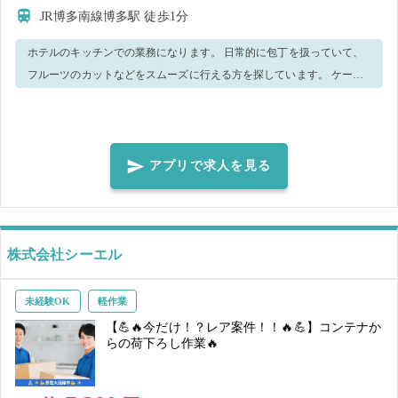
JR博多南線博多駅
徒歩1分
ホテルのキッチンでの業務になります。 日常的に包丁を扱っていて、
フルーツのカットなどをスムーズに行える方を探しています。 ケーキ
屋さんやホテルペストリー経験者は大歓迎です。手先の細かい作業が
得意な方お待ちしています。 ■主な業務内容 ・ 食材のカット ・食材の
計量 ・盛り付け ・ケーキの仕上げ作業補助 などがございます。 手が
空いたら、他のことをお願いすることもございます。 ご了承ください
アプリで求人を見る
ませ。 分からない事があれば、周りのスタッフがサポートします！ ご
応募お待ちしております！
株式会社シーエル
未経験OK
軽作業
【💪🔥今だけ！？レア案件！！🔥💪】コンテナか
らの荷下ろし作業🔥