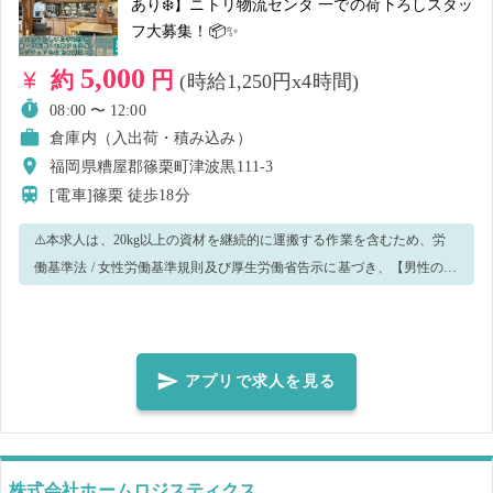
あり❄️】ニトリ物流センタ 一での荷下ろしスタッ
フ大募集！📦✨
5,000
約
円
(時給1,250円x4時間)
08:00 〜 12:00
倉庫内（入出荷・積み込み）
福岡県糟屋郡篠栗町津波黒111-3
[電車]篠栗
徒歩18分
⚠️本求人は、20kg以上の資材を継続的に運搬する作業を含むため、労
働基準法 / 女性労働基準規則及び厚生労働省告示に基づき、【男性の
み】の募集とさせていただきます。 \✨📦繁忙期にご協力いただける皆
様に感謝を込めて、期間限定で待遇UP中！🚛✨/ ・高時給＋実費交通費
上限1,000円まで申請拡大！ ・クールタイム休憩が1時間に1回5分あ
り！ ※通常の休憩とは別で、就業カウントするものですので、安心
アプリで求人を見る
してホッと一息つかれてください。 ※クールタイム休憩は熱中症対
策として、暑さ指数（WBGT）が28℃以上の場合に適用されます。該当
しないお日にちは適用されませんのでご注意ください。 ・夏場は空調
服の貸出もあり！（数に限りがございます） 【🪑主なお仕事内容🪑】
株式会社ホームロジスティクス