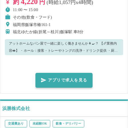
4,220
約
円
(時給1,057円x4時間)
11:00 〜 15:00
その他(飲食・フード)
福岡県飯塚市椿161-1
福北ゆたか線(折尾～桂川)飯塚駅
車8分
アットホームなパン屋で一緒に楽しく働きませんか👩‍🍳？ 【🥖業務内
容🥪】 ・ホール：接客・トレーやトングの洗浄・ドリンク提供 ・厨
房：パン製造のサポート ・調理：調理器具を洗ったり、簡易調理補助
上記3つを当日の状況に応じて、指示致しますので、お力をお貸しくだ
さい！ 【🥐一緒に店舗を盛り上げてくださる長期スタッフも募集中
🍞】 「当社で長期で働くメリットはこれだ！！👆」 ・柔軟なシフト対
アプリで求人を見る
応可能！ ・成績に応じて時給UPが見込める！ ・バイト→正社員登用も
可能！ ・美味しいパンも...😏！？ 実際に働いてみて "いいな" と思った
り、"安定的に働きたい！" 等々... ご興味のある方はお気軽にスタッフ
へお声がけください！
浜勝株式会社
交通費あり
未経験OK
飲食・デリバリー