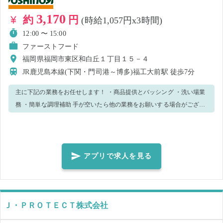
3,170
約
円
(時給1,057円x3時間)
12:00 〜 15:00
ファーストフード
福岡県福岡市東区和白丘１丁目１５－４
JR鹿児島本線(下関・門司港～博多)福工大前駅
徒歩7分
主に下記の業務をお任せします！ ・商品提供とバッシング ・洗い場業
務 ・簡単な調理補助 手が空いたら他の業務をお願いする場合がござい
ます。 分からないことや不安があればスタッフにどんどん聞いてくだ
さい。 優しく丁寧に教えますのでご安心ください。 なんと、まかない
は7割引き！(現金にて負担)メニューから好きな商品をお選びくださ
い！
アプリで求人を見る
Ｊ・ＰＲＯＴＥＣＴ株式会社