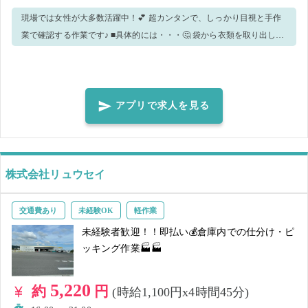
現場では女性が大多数活躍中！💕 超カンタンで、しっかり目視と手作
業で確認する作業です♪ ■具体的には・・・🤔 袋から衣類を取り出し、
タグの確認 ↓ 不備がないかチェック ↓ 問題なけれ
ば、再度綺麗にたたんで袋に入れ直す 取り扱いは衣類なので重量物な
し✨ 難しい作業も一切ないので、初めての方でも安心ですよ♪ ご不明点
等ございましたら、お近くスタッフまでお尋ねくださいね😋 ※手が空
アプリで求人を見る
いたら、他業務をお願いする場合がございます。予めご了承の上、ご
応募ください。 ※作業量や作業の進み具合で早上がりの可能性がござ
います。その場合は実働時間でのお支払いとなりますので、ご了承く
ださい。 ■こんな方におススメ✨♪ ・モクモク作業がお好きな方！ ・目
株式会社リュウセイ
視/手作業がお好きな方！
交通費あり
未経験OK
軽作業
未経験者歓迎！！即払い💰倉庫内での仕分け・ピ
ッキング作業🏭🏭
5,220
約
円
(時給1,100円x4時間45分)