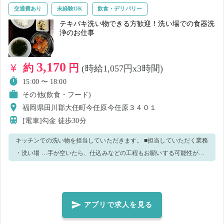
交通費あり
未経験OK
飲食・デリバリー
テキパキ洗い物できる方歓迎！洗い場での食器洗
浄のお仕事
3,170
約
円
(時給1,057円x3時間)
15:00 〜 18:00
その他(飲食・フード)
福岡県田川郡大任町今任原今任原３４０１
[電車]勾金
徒歩30分
キッチンでの洗い物を担当していただきます。 ■担当していただく業務
・洗い場 …手が空いたら、仕込みなどの工程もお願いする可能性があ
ります。 食器の洗い方や洗い終わった食器の置き場所などは、最初に
レクチャーします。 食洗機もありますので、手荒れを気にせずお仕事
できます！
アプリで求人を見る