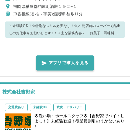
福岡県糟屋郡粕屋町酒殿１９２−１
JR香椎線(香椎～宇美)酒殿駅
徒歩11分
＼未経験OK！☆特別なスキル必要なし！☆／ 開店前のスーパーで品出
しのお仕事をお願いします！♪ ＜主な業務内容＞ ・お菓子・調味料・
レトルト食品などの品出し ・商品棚の整理整頓 などなど。。。 ※状況
によっては他の業務をお願いする場合がございます。 シンプルな作業
ですので、未経験の方でもOK◎ わからないことはレクチャーしますの
でご安心ください☆ ▼人とかかわることが好きな方 ▼笑顔で明るくお
アプリで求人を見る
仕事できる方 ▼モクモクと作業ができる方 ▼朝が得意な方 ▼品出し経
験のある方 などにおすすめです＊° 気になった方はぜひご応募くださ
い♪
株式会社吉野家
交通費あり
未経験OK
飲食・デリバリー
🌟洗い場・ホールスタッフ🌟【吉野家でバイトし
よっ！】未経験歓迎！従業員割引のまかないあり
♪