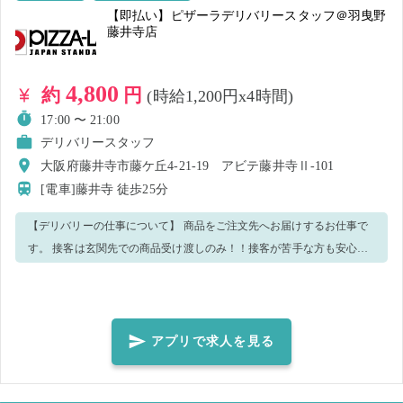
【即払い】ピザーラデリバリースタッフ＠羽曳野
藤井寺店
4,800
約
円
(時給1,200円x4時間)
17:00 〜 21:00
デリバリースタッフ
大阪府藤井寺市藤ケ丘4-21-19 アビテ藤井寺Ⅱ-101
[電車]藤井寺
徒歩25分
【デリバリーの仕事について】 商品をご注文先へお届けするお仕事で
す。 接客は玄関先での商品受け渡しのみ！！接客が苦手な方も安心し
て応募してください！ ※オーダーの少ない時間帯に広告宣伝など配達
業務に付随する業務をお任せすることがございます。 【移動手段】 バ
イク・三輪ミニカー ※バイクの種類は選べません（※普通免許 or 原
付免許必須） ○経験者歓迎！ ○専門学生・大学生大歓迎です！
アプリで求人を見る