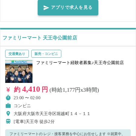
できないように覆うようにマスクを装着してください。 ※就業前に必
アプリで求人を見る
ず体調・体温チェックをした上、店長、又は店舗責任者へお伝えくだ
さい 【ご注意】 ・体調や発熱状況などからウイルス感染のおそれがあ
る場合、就業キャンセルとさせていただきます。感染拡大防止のた
め、速やかなご申告をお願い致します。
ファミリーマート 天王寺公園前店
交通費あり
販売・コンビニ
ファミリーマート経験者募集♪天王寺公園前店
4,410
約
円
(時給1,177円x3時間)
23:00 〜 02:00
コンビニ
大阪府大阪市天王寺区堀越町１４－１１
[電車]天王寺
徒歩2分
ファミリーマートの レジ・接客業務を中心にお任せします ※就業中、