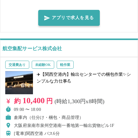
します。 【業務内容】 ・洗い場、食器片付け ・簡単な調理補助 ・掃
除、片付け 状況や経験によって、お任せする業務を変更する場合がご
ざいます。 分からないことは周りのスタッフに聞いてくださいね！ 優
アプリで求人を見る
しく丁寧にお教えします♪
航空集配サービス株式会社
交通費あり
未経験OK
軽作業
✈️【関西空港内】輸出センターでの梱包作業✨シ
ンプルな力仕事💪
10,400
約
円
(時給1,300円x8時間)
09:00 〜 18:00
倉庫内（仕分け・梱包・商品管理）
大阪府泉南市泉州空港南一番地第一輸出貨物ビル1F
[電車]関西空港
バス6分