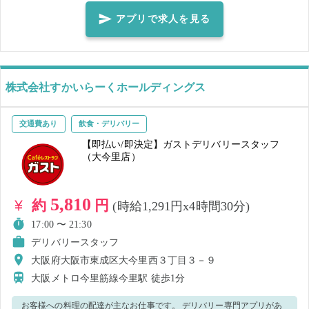
い。 笑顔で元気よく楽しみながら仕事しましょう！ ◆飲食店就業未経
アプリで求人を見る
験でもOK！ ◆明るく笑顔で大きな声で働いていただける方大歓迎！
◆自ら率先してテキパキと動ける方大歓迎！
株式会社すかいらーくホールディングス
交通費あり
飲食・デリバリー
【即払い/即決定】ガストデリバリースタッフ
（大今里店）
5,810
約
円
(時給1,291円x4時間30分)
17:00 〜 21:30
デリバリースタッフ
大阪府大阪市東成区大今里西３丁目３－９
大阪メトロ今里筋線今里駅
徒歩1分
お客様への料理の配達が主なお仕事です。 デリバリー専門アプリがあ