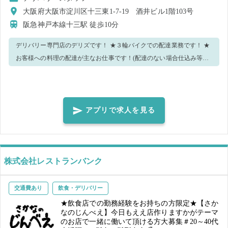
大阪府大阪市淀川区十三東1-7-19 酒井ビル1階103号
阪急神戸本線十三駅
徒歩10分
デリバリー専門店のデリズです！ ★３輪バイクでの配達業務です！ ★
お客様への料理の配達が主なお仕事です！(配達のない場合仕込み等も
してもらいます) ★丁寧な言葉づかい、清潔感のある身だしなみで勤務
お願いします！ ※要普通自動車免許 ミニカー登録しているので車の免
許が必須です。 残業出来ない場合は出勤時にお申し出ください。 長期
的に働ける方も募集中です！ アルバイト探している方もぜひお待ちし
アプリで求人を見る
ております！ 気に入って頂けたら継続して一緒に働きましょう。
株式会社レストランバンク
交通費あり
飲食・デリバリー
★飲食店での勤務経験をお持ちの方限定★【さか
なのじんべえ】今日もええ店作りますかがテーマ
のお店で一緒に働いて頂ける方大募集＃20～40代