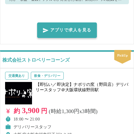
察へ提出致します。 ＜正しいマスク着用（任意）＞鼻～アゴまで、で
きるだけ隙間ができないように覆うようにマスクを装着してくださ
い。
アプリで求人を見る
PickUp
株式会社ストロベリーコーンズ
交通費あり
飲食・デリバリー
【即払い／即決定】ナポリの窯（野田店）デリバ
リースタッフ＠大阪環状線野田駅
3,900
約
円
(時給1,300円x3時間)
18:00 〜 21:00
デリバリースタッフ