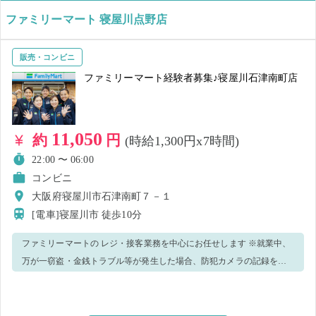
ファミリーマート 寝屋川点野店
販売・コンビニ
ファミリーマート経験者募集♪寝屋川石津南町店
11,050
約
円
(時給1,300円x7時間)
22:00 〜 06:00
コンビニ
大阪府寝屋川市石津南町７－１
[電車]寝屋川市
徒歩10分
ファミリーマートの レジ・接客業務を中心にお任せします ※就業中、
万が一窃盗・金銭トラブル等が発生した場合、防犯カメラの記録を警
察へ提出致します。 ※ウィルス感染予防策として、手洗い・消毒実
施、正しくマスク着用（任意）の上、レジ・接客業務等をお願いしま
す。 ＜正しいマスク着用（任意）＞鼻～アゴまで、できるだけ隙間が