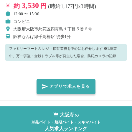
3,530
約
円
(時給1,177円x3時間)
12:00 〜 15:00
コンビニ
大阪府大阪市此花区四貫島１丁目５番６号
阪神なんば線千鳥橋駅
徒歩1分
ファミリーマートの レジ・接客業務を中心にお任せします ※1.就業
中、万一窃盗・金銭トラブル等が発生した場合、防犯カメラの記録を
警察へ提出致します。 ※2.ユニフォームサイズ確認のため、店舗から
ご連絡する場合がございます。 ※3.新型コロナウィルス感染予防策と
して、手洗い・消毒実施、正しくマスク着用の上、レジ・接客業務等
をお願いします。 ※4.複数応募の場合、1日でもキャンセルされた場
アプリで求人を見る
合、その後の仕事もキャンセルされる場合があるので、ご了承くださ
い。 ＜正しいマスク着用＞鼻～アゴまで、できるだけ隙間ができない
ように覆うようにマスクを装着してください。 ※5.就業前に必ず体
大阪府
調・体温チェックをした上、店長、又は店舗責任者へお伝えください
の
単発バイト・短期バイト・スキマバイト
人気求人ランキング