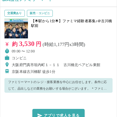
輩たちがあなたと一緒に働ける日を楽しみにしています！ ※黒の靴・
黒のズボン必須でお願いします。
交通費あり
販売・コンビニ
【🌟駅から1分🌟】ファミマ経験者募集♪＠古川橋
駅前
3,530
約
円
(時給1,177円x3時間)
09:00 〜 12:00
コンビニ
大阪府門真市垣内町１－１１ 古川橋北ペアビル東館
京阪本線古川橋駅
徒歩1分
ファミリーマートの レジ・接客業務を中心にお任せします。条件に応
じて、品出しなどの業務をお願いする場合がございます。 ＊ファミリ
ーマート経験必須の求人となっております！ ＊レジ周りをサポートな
しでできる方のみご応募お願いします♪ ※就業中、万が一窃盗・金銭ト
ラブル等が発生した場合、防犯カメラの記録を警察へ提出致します。
※新型コロナウィルス感染予防策として、手洗い・消毒実施、正しく
アプリで求人を見る