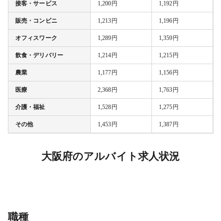
接客・サービス
1,200円
1,192円
販売・コンビニ
1,213円
1,196円
オフィスワーク
1,289円
1,359円
飲食・デリバリー
1,214円
1,215円
農業
1,177円
1,156円
医療
2,368円
1,763円
介護・福祉
1,528円
1,275円
その他
1,453円
1,387円
大阪府のアルバイト求人状況
職種