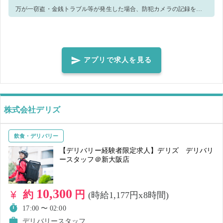
万が一窃盗・金銭トラブル等が発生した場合、防犯カメラの記録を警
察へ提出致します。 ※ウィルス感染予防策として、手洗い・消毒実
施、正しくマスク着用（任意）の上、レジ・接客業務等をお願いしま
す。 ＜正しいマスク着用（任意）＞鼻～アゴまで、できるだけ隙間が
できないように覆うようにマスクを装着してください。 ※就業前に必
アプリで求人を見る
ず体調・体温チェックをした上、店長、又は店舗責任者へお伝えくだ
さい 【ご注意】 ・体調や発熱状況などからウイルス感染のおそれがあ
る場合、就業キャンセルとさせていただきます。感染拡大防止のた
め、速やかなご申告をお願い致します。
株式会社デリズ
飲食・デリバリー
【デリバリー経験者限定求人】デリズ デリバリ
ースタッフ＠新大阪店
10,300
約
円
(時給1,177円x8時間)
17:00 〜 02:00
デリバリースタッフ