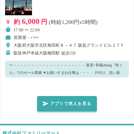
め、速やかなご申告をお願い致します。
6,000
約
円
(時給1,200円x5時間)
17:00 〜 22:00
居酒屋・バー
大阪府大阪市北区角田町８－４７ 阪急グランドビル２７Ｆ
阪急神戸本線大阪梅田駅
徒歩2分
ー－－－－－－－－－－－－－－－－－－－－ 夜景×和風dining『咲く
ら』でのホール業務 ▼お願いするお仕事は・・・ ・片付け、洗い場 ・
洗い終わった食器類の拭き揚げ ・お客様の接客 ・料理提供 ・ドリンク
作成 ・片付け、食洗 などの業務です。 スタッフが丁寧にレクチャーし
ますので安心してご就業いただけます♪ 皆様のご応募お待ちしておりま
す☆ 【お仕事時間について】 お仕事の作業スピードや混み具合によっ
アプリで求人を見る
てはお仕事の早上がりをお願いする場合がございます。 予めご了承く
ださい。 ー－－－－－－－－－－－－－－－－－－－－ ＼新人さん大
歓迎／ 先輩たちがあなたを待っています！ 新しい職場は新しい出会い
がたくさん♪ 尊敬できる上司や、一生モノの友人に出会えるかも！ 先
株式会社ファミリーマート