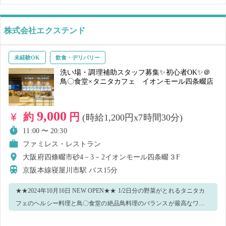
ルされた場合、その後の仕事もキャンセルされる場合があるので、ご
了承ください。 ※4.金庫に触らないでください。 ※5.ダメージジーン
ズはNGです。 ＜正しいマスク着用＞ 鼻～アゴまで、できるだけ隙間
株式会社エクステンド
ができないように覆うようにマスクを装着してください。 ひげなどが
ある場合は隠れるように着用必須。 ＜ご注意＞ ・ネイルを付けての勤
未経験OK
飲食・デリバリー
務は出来ません。 ・鮮度管理における廃棄登録は弊社従業員が登録を
洗い場・調理補助スタッフ募集✨初心者OK✨＠
執り行いますので、ワーカーさんが登録することはお控えください。
鳥〇食堂×タニタカフェ イオンモール四条畷店
・廃棄商品の飲食、持ち帰りもお断りしておりますのでご了承くださ
い。
9,000
約
円
(時給1,200円x7時間30分)
11:00 〜 20:30
ファミレス・レストラン
大阪府四條畷市砂4－3－2イオンモール四条畷３F
京阪本線寝屋川市駅
バス15分
★★2024年10月16日 NEW OPEN★★ 1/2日分の野菜がとれるタニタカ
フェのヘルシー料理と鳥〇食堂の絶品鳥料理のバランスが最高なワン
プレートが特徴のお店です！ 主に洗い場と調理補助のお仕事をお願い