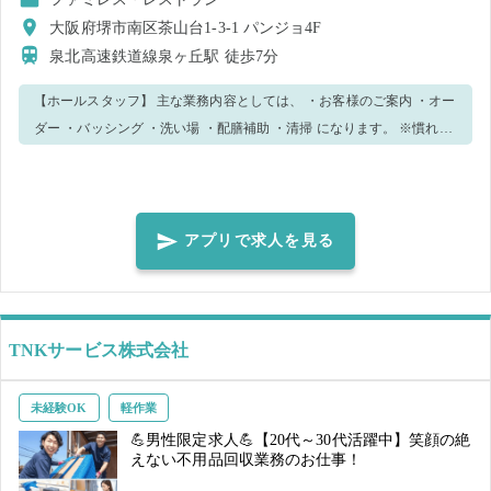
大阪府堺市南区茶山台1-3-1 パンジョ4F
泉北高速鉄道線泉ヶ丘駅
徒歩7分
【ホールスタッフ】 主な業務内容としては、 ・お客様のご案内 ・オー
ダー ・バッシング ・洗い場 ・配膳補助 ・清掃 になります。 ※慣れて
きたら他の業務もお任せする可能性があります！ご了承くださいま
せ。 わからないことや不安があればスタッフにどんどん聞いてくださ
い♪ 優しく丁寧に教えますのでご安心ください。 笑顔で元気よく楽し
みながら仕事しましょう！ まかない補助あり！ ⇒1400円以下（税込
アプリで求人を見る
み）の定食は500円で食べることができます！
TNKサービス株式会社
未経験OK
軽作業
💪男性限定求人💪【20代～30代活躍中】笑顔の絶
えない不用品回収業務のお仕事！