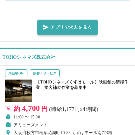
食店へ届ける食材。さらには大手インフラ関連の配送まで、暮らしに
欠かせない物流を担っています。 普通免許（AT限定可）一つあれば
OKです‼️ 🔰募集の背景：正直に言います！🔰 正直に言うと……朝は早
いですし、積み込みはちょっとした運動になります！（笑） 市場の朝
アプリで求人を見る
は早く、新鮮な野菜を届けるためには夜明け前からの準備が必要なこ
とも。また、飲食店やホテルへの配送では、ケースを運んだり階段を
上り下りしたりと、体を使う場面も多々あります。 でも、その分
**「一人の時間」は最高に自由！** 一度車に乗り込めば、そこはあな
TOHOシネマズ株式会社
ただけのプライベート空間です。お気に入りの音楽やラジオを聞きな
がら、早朝の空いた大阪の道を走るのは、想像以上にストレスフリ
未経験OK
接客・サービス
ー。 「オフィスにこもって人間関係に気を使うより、ハンドルを握っ
【TOHOシネマズくずはモール】映画館の清掃作
ている方が性に合う」という方には、これ以上ないほど気楽な職場で
業、接客補助作業を募集中
す🤝✨ ✅仕事内容✅ 自動車を使用して、大阪・関西エリアでの配送を
お願いします。 ・中央卸売市場の配送： 新鮮な野菜を仕分け、積み込
4,700
約
円
(時給1,177円x4時間)
んで出発！ ・飲食店・ホテルへの配送： 街の有名店やホテルへ、食材
を届けます。 ・大手関連の配送業務： 信頼を背負って走る、やりがい
11:00 〜 15:00
のある業務です。 ・その他軽貨物運送： 状況に応じた配送業務をお願
アミューズメント
いします。 長期就業者も募集しております！ ご興味を持った方はお気
大阪府枚方市楠葉花園町10-85 くずはモール南館3階