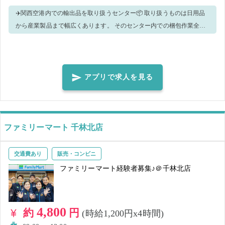
✈️関西空港内での輸出品を取り扱うセンター📦 取り扱うものは日用品
から産業製品まで幅広くあります。 そのセンター内での梱包作業全般
をお願いします。 梱包業務の経験がある人はスムーズにお仕事にはい
っていただけます👍🏻 具体的には 📦バンド掛け 📦パレットのラップ巻
き 📦ドライアイス詰め 📦貨物の仕分け 📦それらに付随する業務 な
ど、をお願いします。 パレットに積まれた荷物の安全確認をするため
アプリで求人を見る
に、一度梱包をほどいて、再度積み直し、崩れたりしないように梱包
する作業になります。 扱う荷物によってドライアイスなどを詰める作
業もあります。 また、上記以外にもそれらに付随する細かな業務が発
生する場合があります。 💪🏻男性スタッフの就業率100％ ✅体を動かす
ファミリーマート 千林北店
仕事がしたい方 ✅重い物を運ぶのに抵抗がない方 ✅丁寧な作業ができ
る方 こんな方たちにオススメのお仕事です✈️ ※本求人は、20kg以上の
交通費あり
販売・コンビニ
資材を継続的に運搬する作業を含むため労働基準法、女性労働基準規
ファミリーマート経験者募集♪＠千林北店
則及び厚生労働省告示に基づき、男性のみの募集とさせていただきま
す。
4,800
約
円
(時給1,200円x4時間)