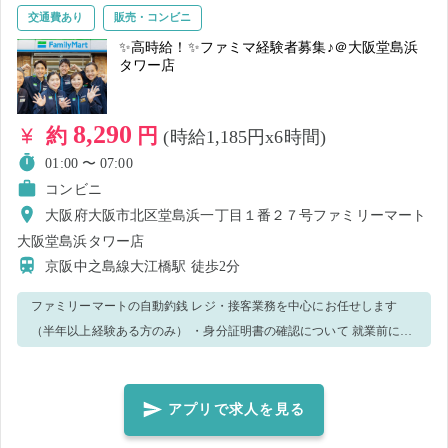
交通費あり
販売・コンビニ
✨高時給！✨ファミマ経験者募集♪＠大阪堂島浜
タワー店
8,290
約
円
(時給1,185円x6時間)
01:00 〜 07:00
コンビニ
大阪府大阪市北区堂島浜一丁目１番２７号ファミリーマート
大阪堂島浜タワー店
京阪中之島線大江橋駅
徒歩2分
ファミリーマートの自動釣銭 レジ・接客業務を中心にお任せします
（半年以上経験ある方のみ） ・身分証明書の確認について 就業前に名
前・現住所が確認できる写真付き身分証を確認致します。 ※1.就業
中、万一窃盗・金銭トラブル等が発生した場合、防犯カメラの記録を
警察へ提出致します。 ※2.ユニフォームサイズ確認のため、店舗から
アプリで求人を見る
ご連絡する場合がございます。 ※3.複数応募の場合、1日でもキャンセ