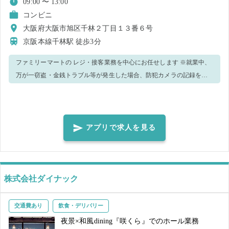
09:00 〜 13:00
コンビニ
大阪府大阪市旭区千林２丁目１３番６号
京阪本線千林駅
徒歩3分
ファミリーマートの レジ・接客業務を中心にお任せします ※就業中、
万が一窃盗・金銭トラブル等が発生した場合、防犯カメラの記録を警
察へ提出致します。 ※新型コロナウィルス感染予防策として、手洗
い・消毒実施、正しくマスク着用の上、レジ・接客業務等をお願いし
ます。 ※複数日で就業決定された方へ：キャンセルがあったり、レ
ジ・接客スキルを含め当店での就業が難しいと判断した場合、その他
アプリで求人を見る
のお仕事をキャンセルされる場合があります。 ＜正しいマスク着用＞
鼻～アゴまで、できるだけ隙間ができないように覆うようにマスクを
装着してください。 ※就業前に必ず体調・体温チェックをした上、店
長、又は店舗責任者へお伝えください 【ご注意】 ・就業態度などから
株式会社ダイナック
店舗の運営に支障をきたすと判断した場合、当日就業中であっても勤
務終了とし、その後のマッチングはキャンセルとさせていただきま
交通費あり
飲食・デリバリー
す。 ・体調や発熱状況などから新型コロナウイルス感染のおそれがあ
夜景×和風dining『咲くら』でのホール業務
る場合、就業キャンセルとさせていただきます。感染拡大防止のた