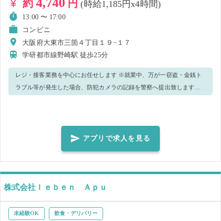
4,740
約
円
(時給1,185円x4時間)
13:00 〜 17:00
コンビニ
大阪府大東市三箇４丁目１９−１７
学研都市線野崎駅
徒歩25分
レジ・接客業務を中心にお任せします ※就業中、万が一窃盗・金銭ト
ラブル等が発生した場合、防犯カメラの記録を警察へ提出致します。
※新型コロナウィルス感染予防策として、手洗い・消毒実施、正しく
マスク着用の上、レジ・接客業務等をお願いします。 ※複数日で就業
決定された方へ：キャンセルがあったり、レジ・接客スキルを含め当
店での就業が難しいと判断した場合、その他のお仕事をキャンセルさ
アプリで求人を見る
れる場合があります。 【ご注意】 ・就業態度などから店舗の運営に支
障をきたすと判断した場合、当日就業中であっても勤務終了とし、そ
の後のマッチングはキャンセルとさせていただきます。
株式会社ｌｅｂｅｎ Ａｐｕ
未経験OK
飲食・デリバリー