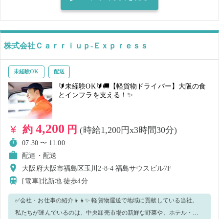
マスク着用の上、レジ・接客業務等をお願いします。 ※複数日で就業
決定された方へ：キャンセルがあったり、レジ・接客スキルを含め当
店での就業が難しいと判断した場合、その他のお仕事をキャンセルさ
れる場合があります。 ＜正しいマスク着用＞鼻～アゴまで、できるだ
株式会社Ｃａｒｒｉｕｐ‐Ｅｘｐｒｅｓｓ
け隙間ができないように覆うようにマスクを装着してください。 ※就
業前に必ず体調・体温チェックをした上、店長、又は店舗責任者へお
未経験OK
配送
伝えください 【ご注意】 ・就業態度などから店舗の運営に支障をきた
🔰未経験OK🔰🚚【軽貨物ドライバー】大阪の食
すと判断した場合、当日就業中であっても勤務終了とし、その後のマ
とインフラを支える！✨
ッチングはキャンセルとさせていただきます。 ・体調や発熱状況など
から新型コロナウイルス感染のおそれがある場合、就業キャンセルと
4,200
約
円
(時給1,200円x3時間30分)
させていただきます。感染拡大防止のため、速やかなご申告をお願い
致します。
07:30 〜 11:00
配達・配送
大阪府大阪市福島区玉川2-8-4 福島サウスビル7F
[電車]北新地
徒歩4分
✅会社・お仕事の紹介👦👧✨ 軽貨物運送で地域に貢献している当社。
私たちが運んでいるのは、中央卸売市場の新鮮な野菜や、ホテル・飲