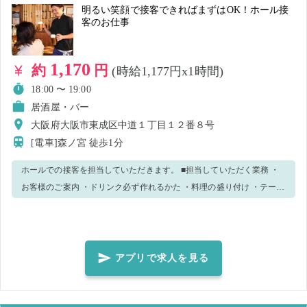
明るい笑顔で接客できればまずはOK！ホール接
客のお仕事
1,170
約
円
(時給1,177円x1時間)
18:00 〜 19:00
居酒屋・バー
大阪府大阪市東成区中道１丁目１２番８号
[電車]森ノ宮
徒歩1分
ホールでの接客を担当していただきます。 ■担当していただく業務 ・
お客様のご案内 ・ドリンク必ず作れるかた ・料理の盛り付け ・テーブ
ルセッティング … お客様数に応じて、掃除などのお仕事もお願いする
ことがあります。 飲食店未経験不可 席番号やオーダーの取り方など
は、しっかりお教えますので安心してください！！
アプリで求人を見る