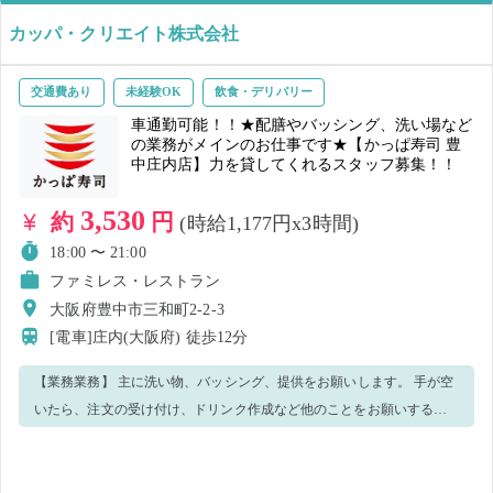
カッパ・クリエイト株式会社
交通費あり
未経験OK
飲食・デリバリー
車通勤可能！！★配膳やバッシング、洗い場など
の業務がメインのお仕事です★【かっぱ寿司 豊
中庄内店】力を貸してくれるスタッフ募集！！
3,530
約
円
(時給1,177円x3時間)
18:00 〜 21:00
ファミレス・レストラン
大阪府豊中市三和町2-2-3
[電車]庄内(大阪府)
徒歩12分
【業務業務】 主に洗い物、バッシング、提供をお願いします。 手が空
いたら、注文の受け付け、ドリンク作成など他のことをお願いする場
合がございます。 慣れてきたらドリンクや料理のおすすめをしていた
だけるととても助かります。 分からないことや不安があればスタッフ
にどんどん聞いてください。 優しく丁寧に教えますのでご安心くださ