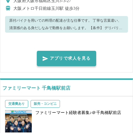
大阪府大阪市福島区玉川3-3-27
大阪メトロ千日前線玉川駅
徒歩3分
原付バイクを用いての料理の配達が主な仕事です。 丁寧な言葉遣い、
清潔感のある身だしなみで勤務をお願いします。 【条件】 デリバリー
業務経験があり、安全運転が出来る方 ※オーダーの少ない時間帯は配
達業務に付随する業務をお任せする事がございます。 スマートフォン
を各自ご用意ください。 業務に関する書類の欄に記載の3点の書類に同
意の上、ご応募ください。 ・出勤前に免許証の確認と会社支給携帯で
アプリで求人を見る
写真を撮らせて頂きます。 ・トラブル防止の観点から3日ほど、保管さ
せて頂くことも御座います。
ファミリーマート 千鳥橋駅前店
交通費あり
販売・コンビニ
ファミリーマート経験者募集♪＠千鳥橋駅前店