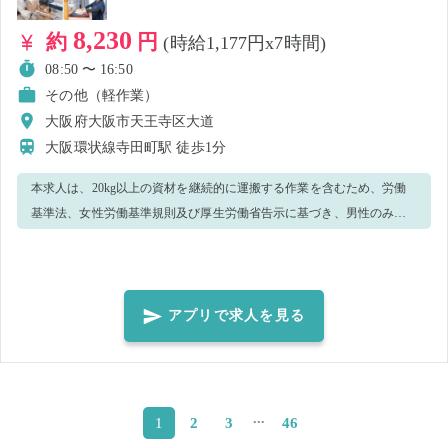
8,230
約
円
(時給1,177円x7時間)
08:50 〜 16:50
その他（軽作業）
大阪府大阪市天王寺区大道
大阪環状線寺田町駅
徒歩1分
本求人は、20kg以上の資材を継続的に運搬する作業を含むため、労働
基準法、女性労働基準規則及び厚生労働省告示に基づき、男性のみの
募集とさせていただきます。 チームとしてお客様の不用品回収をスム
ーズに行うお仕事です！ ■お願いするのは… 【搬出作業】 お客様の現
在のお宅での作業 ・ダンボールや家具の搬出 ・家電の搬出 お客様のご
希望に合わせて作業を行います。運び出すものの順番は先輩スタッフ
アプリで求人を見る
が指示を出していきます。 ～車で引越先まで移動～ ※運転なし！ ※当
日はお客様のご自宅での作業が発生致します。 こちらの指示に従わな
い、お客様へご迷惑がかかってしまうと 判断した場合は、就業をお断
りさせて頂くことがございます。
...
2
3
46
1