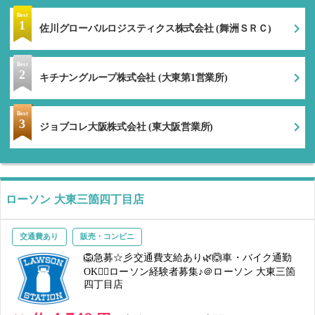
Best
1
佐川グローバルロジスティクス株式会社 (舞洲ＳＲＣ)
Best
2
キチナングループ株式会社 (大東第1営業所)
Best
3
ジョブコレ大阪株式会社 (東大阪営業所)
ローソン 大東三箇四丁目店
交通費あり
販売・コンビニ
🦁急募☆彡交通費支給あり🌿🙆車・バイク通勤
OK🙆‍♀️ローソン経験者募集♪＠ローソン 大東三箇
四丁目店