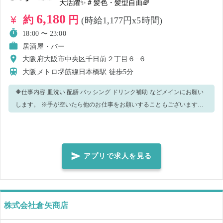
大活躍✨＃髪色・髪型自由🌈
6,180
約
円
(時給1,177円x5時間)
18:00 〜 23:00
居酒屋・バー
大阪府大阪市中央区千日前２丁目６−６
大阪メトロ堺筋線日本橋駅
徒歩5分
🔶仕事内容 皿洗い 配膳 バッシング ドリンク補助 などメインにお願い
します。 ※手が空いたら他のお仕事をお願いすることもございます。
状況に応じて他の業務をお願いする可能性がございます。 ■居酒屋でド
リンカーまたはホールの勤務経験6カ月以上をお持ちの方限定求人です
■ ※経験年数は６カ月以上あれば大丈夫です！ 学生時代のアルバイト
など、なにかしら飲食店での勤務経験をお持ちの方、お待ちしており
アプリで求人を見る
ます。 🔶長期のアルバイトをお探しの方も歓迎 一度働いてみて、 長期
で勤務したいという方も歓迎します。 就業後にスタッフにお声がけく
ださい。 最初は不安…という方、初心者でもやさしくサポートします
ので安心してください。 気になった方はぜひご応募ください♪
株式会社倉矢商店