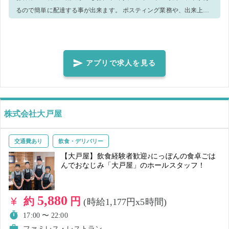
るので簡単に配達する事が出来ます。 ポスティング業務や、出来上が
った料理の荷造りなどが発生する場合があります。 店舗の状況に応じ
て、洗い場などの作業をお願いする場合がございます。 当日の状況に
よっては他の業務を実施していただくことがあります。 ★スマホ貸
与：すかいらーく仕様にカスタマイズされたアプリが入ったスマホを
アプリで求人を見る
業務開始前に貸与します。 (専用の地図やナビもスマホに入っていま
す) ★配達手段：三輪原付スクーターです。必要な運転免許証は原付免
許です。
株式会社大戸屋
交通費あり
飲食・デリバリー
【大戸屋】飲食経験者歓迎♪にっぽんの食卓ごは
んでおなじみ「大戸屋」のホールスタッフ！
5,880
約
円
(時給1,177円x5時間)
17:00 〜 22:00
ファミレス・レストラン