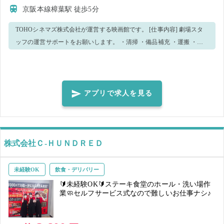
軽にお声がけください！ 皆様からのご応募、お待ちしております🙆‍♀️
京阪本線樟葉駅
徒歩5分
TOHOシネマズ株式会社が運営する映画館です。 [仕事内容] 劇場スタ
ッフの運営サポートをお願いします。 ・清掃 ・備品補充 ・運搬 ・配
布 ・列整理 ・その他運営に必要な補助作業 劇場従業員がしっかりフォ
ローしますので、未経験の方でも安心して働けます。 皆様のご応募を
お待ちしております！
アプリで求人を見る
株式会社Ｃ‐ＨＵＮＤＲＥＤ
未経験OK
飲食・デリバリー
🔰未経験OK🔰ステーキ食堂のホール・洗い場作
業🧼セルフサービス式なので難しいお仕事ナシ♪