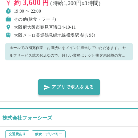
3,600
約
円
(時給1,200円x3時間)
19:00 〜 22:00
その他(飲食・フード)
大阪府大阪市鶴見区諸口4-10-11
大阪メトロ長堀鶴見緑地線横堤駅
徒歩9分
ホールでの補充作業・お皿洗いをメインに担当していただきます。 セ
ルフサービス式のお店なので、難しい業務はナシ✨ 接客未経験の方も
当日丁寧に教えるので安心してください♪ ■担当していただく業務 ・セ
ルフコーナーの補充 ・ソース補充 ・洗い物 ・拭き作業 ・店内清掃 ・
レジ業務 など、、 手が空いたら他のお仕事をお願いすることもござい
ますのでご了承ください。 分からない事がありましたら、ご遠慮なく
アプリで求人を見る
周りのスタッフに聞いてくださいね！ みなさん優しく丁寧に教えてく
れます♪ ※現在、コズミックホールディングスグループで勤務されてい
る方は応募不可 ■長期希望の方も歓迎(^^)/ 一度シェアフルで働いてみ
て、長期で働いてみたいと思っていただきましたら、就業後スタッフ
株式会社フォーシーズ
へお声がけください。 長期の就業をご希望の方には興味があれば他の
お仕事もどんどんお任せしていきます✨
交通費あり
飲食・デリバリー