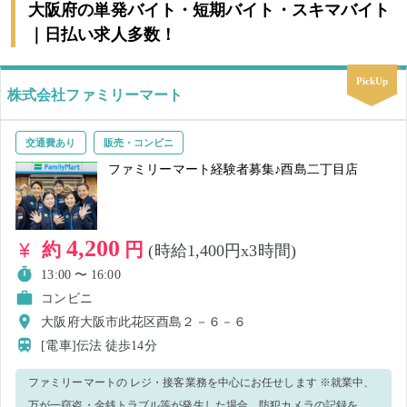
大阪府の単発バイト・短期バイト・スキマバイト
｜日払い求人多数！
PickUp
株式会社ファミリーマート
交通費あり
販売・コンビニ
ファミリーマート経験者募集♪酉島二丁目店
4,200
約
円
(時給1,400円x3時間)
13:00 〜 16:00
コンビニ
大阪府大阪市此花区酉島２－６－６
[電車]伝法
徒歩14分
ファミリーマートの レジ・接客業務を中心にお任せします ※就業中、
万が一窃盗・金銭トラブル等が発生した場合、防犯カメラの記録を警