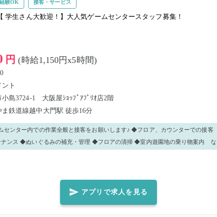
経験OK
接客・サービス
【 学生さん大歓迎！】大人気ゲームセンタースタッフ募集！
0
円
(時給1,150円x5時間)
0
メント
3724-1 大阪屋ｼｮｯﾌﾟｱﾌﾟﾘｵ店2階
やま鉄道線越中大門駅
徒歩16分
ームセンター内での作業全般と接客をお願いします♪ ◆フロア、カウンターで
ナンス ◆ぬいぐるみの補充・管理 ◆フロアの清掃 ◆室内遊園地の乗り物案内 な
きますよ！！ 分からないことは周りのスタッフに聞いて下さいね♪ 【パート・アルバイト募集
長期的に働けるスタッフも募集しています！ 本求人を通しての就業後、長期スタッ
軽に店舗スタッフへお声がけください♪ 雇用条件等をご説明し、条件が合いそう
わからないことがあれば、当社スタッ
アプリで求人を見る
業確定次第、メッセージにて下記項目の記載をお願いいたします。
も含ま