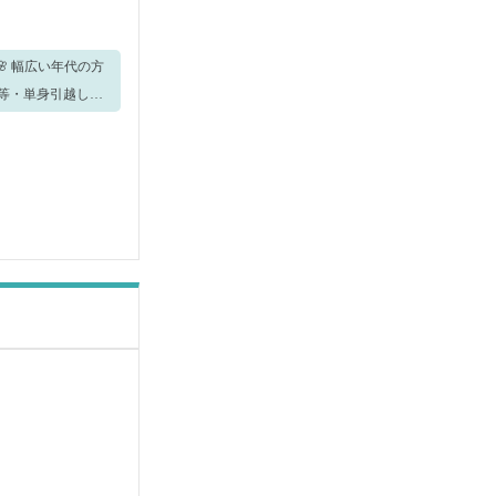
の方
大歓迎！！ ＜主
アシスタント業務
求人を掲載予定で
合がございます。