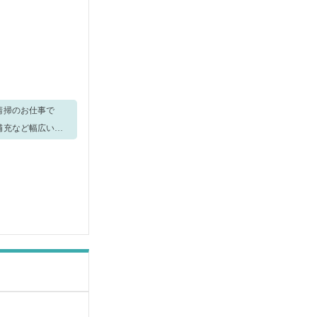
磨き、什器・備品
 ・ 洗面台清掃
ての方