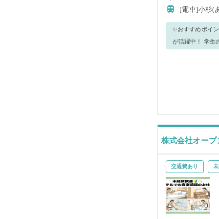
[電車]小杉
✨おすすめポイント✨
が活躍中！ 学生の方も歓迎
アシスタント業務
な業務内容＞ 
のお仕事をお願いします。 （運転無し）🚚
ドライバーが丁
すので、就業可
株式会社オープ
交通費あり
未