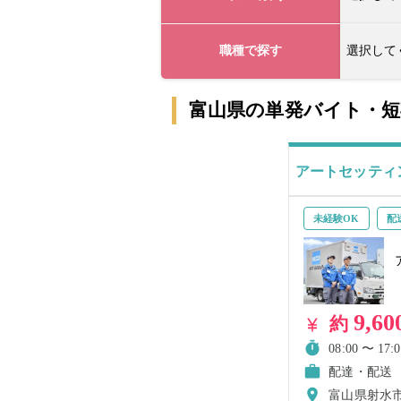
職種で探す
選択して
富山県の単発バイト・
アートセッティ
未経験OK
配
9,60
約
08:00 〜 17:0
配達・配送
富山県射水