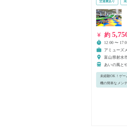
交通費あり
未
5,75
約
12:00 〜 17:0
アミューズ
富山県射水市小島
あいの風と
未経験OK！ゲ
機の簡単なメンテ
も安心してスタートで
中！】 当店では
ご希望の方はお気
のご説明までいたします 施設の説明については、当日レクチャーいたします。 
フにバトンタッチしても大丈夫です！ 【重要】 就
①当日の交通手段 ※基本的に立ち仕事となります。また、ゴーカートへの搭乗サポートなどやや中腰での業務