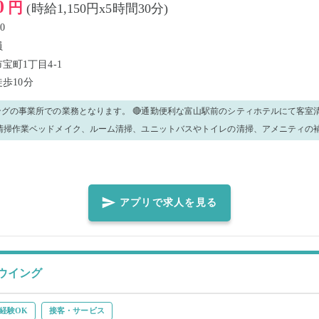
0
円
(時給1,150円x5時間30分)
0
員
宝町1丁目4-1
徒歩10分
となります。 🔴通勤便利な富山駅前のシティホテルにて客室清掃のお仕事で
掃及び
冷蔵庫点検清掃など ・ ユニットバス清掃 浴槽、壁面、床面、排水口の清掃、鏡
ニティ補充 ・ トイレ清掃 便器の中外、イレットペーパー補充及びホルダー清掃
び磨き、カラン金具類の磨き、鏡磨き、什器、備品の洗浄及び補充、アメニティー補充 初め
アプリで求人を見る
仕事ができるように、先輩が丁寧にご説明させていただきます。
ウイング
経験OK
接客・サービス