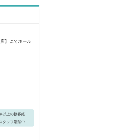
瀬店】にてホール
約7分！ 🎈車、