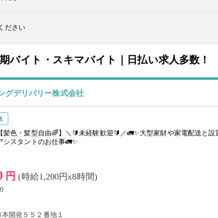
ください
短期バイト・スキマバイト｜日払い求人多数！
ングデリバリー株式会社
送
【髪色・髪型自由🌈】＼🔰未経験歓迎🔰／🚛✨大型家財や家電配送と
アシスタントのお仕事🚛✨
0
円
(時給1,200円x8時間)
0
市本開発５５２番地１