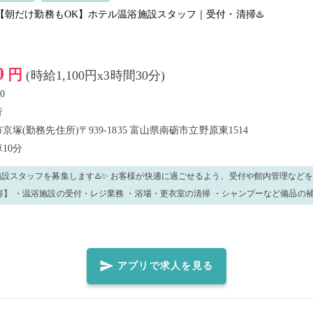
【朝だけ勤務もOK】ホテル温浴施設スタッフ｜受付・清掃♨️
0
円
(時給1,100円x3時間30分)
0
行
塚(勤務先住所)〒939-1835 富山県南砺市立野原東1514
車10分
♨️✨ お客様が快適に過ごせるよう、受付や館内管理などを行うお仕事で
お願いする場合があります。 受付では、接客だけ
応や簡単なパソコン入力、備品の運搬なども行います。 未経験の方も大歓迎！ 先輩スタッフ
てスタートできます😊 ■ 勤務時間 ・5:30～9:00（営業前準備・温浴施設対応）
方、大歓迎！✨ 一緒に長く働いていただける仲間を募集して
アプリで求人を見る