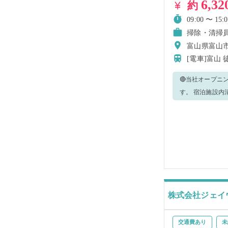
6,32
約
09:00 〜 15:0
掃除・清掃
富山県富山市
[電車]富山
🔴当社オープニングの事業所での業務
す。 宿泊施設内清掃作業ベッドメイク、ルーム清掃、ユニットバスやトイレの清掃、アメニティの補充など幅広い作
業を担当します。 ・ ベッドメイク シーツの交換・ベッド、寝具の点検 ・ ルーム清掃 ゴミ箱、テレビ等の清
ほこり落し、 
の清掃管理、アメ
洗面ボール洗浄及
でも安心してお
株式会社ジェイ
交通費あり
未