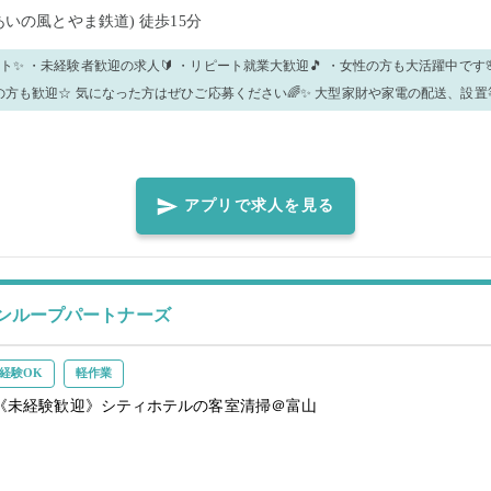
(あいの風とやま鉄道)
徒歩15分
 ・未経験者歓迎の求人🔰 ・リピート就業大歓迎🎵 ・女性の方も大活躍中です🌸 幅広い年代
☆ 気になった方はぜひご応募ください🌈✨ 大型家財や家電の配送、設置等・単身引越しの
のお仕事です！ お客様に喜んで頂ける様、テキパキと爽やかに働いていただける方
ドライバーと協力して、大型家具や家電の配送や積み下ろし、設置等・単身引越しの
✨ ・状況に応じて他の業務をお願いする可能性がございます。 ・現場では
寧にレクチャーしますので、作業・配達の補助をお願いします！ ・継続的に複数の
アプリで求人を見る
能な日があれば、是非ご応募ください！ ※作業の進捗によっては残業が発生する場
ンループパートナーズ
経験OK
軽作業
《未経験歓迎》シティホテルの客室清掃＠富山