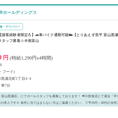
自信のある方のご応募をお願いします！。
井ホールディングス
食・デリバリー
【接客経験者限定💪】🚗車バイク通勤可能🏍【とりあえず吾平 富山黒
スタッフ募集☆＠南富山
0
円
(時給1,290円x4時間)
0
・フード)
黒瀬北町1丁目4−4
山
車7分
瀬店」にてホールスタッフを募集しております！ 📢※飲食店にて過去「半年以上の接客経
※ 条件に当てはまらない方はご遠慮ください。 🎈💚20代～40代の女性スタッフ活躍中💚
割/男性スタッフ3割） 🎈大学生を中心に活躍中の職場です！ 🎈南富山駅から車で
アルバイト大歓迎🌈 未経験の方も丁寧に優しくお教え