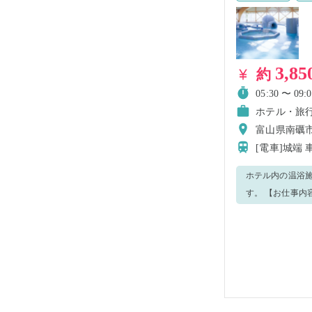
3,85
約
05:30 〜 09:0
ホテル・旅
富山県南礪市京
[電車]城端
ホテル内の温浴施設スタッフを募集します
す。 【お仕事内容】 ・温浴施設の受付・レジ業務 ・浴場・更衣室の清掃 ・シャンプーなど備品の補充・詰め替え ・
タオルの補充 ・営業前の準備 ※状況に応じて、その他館内業務を
でなく割引チケットの対
が丁寧にサポートしますので、安心し
※温浴施設は6:00オープンです。 ■ 長期就業をご希望の
います。 勤務時間内に、今後の働き方や勤務頻度・シフトのご希望について簡単にお伺いしますので、お気軽にご相
談ください😊 分からないことは何でも質問してください！ スタッフ全員でしっかりフォローいたします。 少しでも