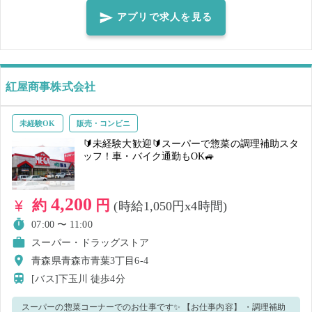
装について ✨ 制服貸与あり なので安心♪ こんな方大歓迎！ ✅ テキパキ
アプリで求人を見る
行動 できる方 🚀 ✅ 明るく挨拶 できる方 🌞 ✅ 清潔感のある身なり を
心がけられる方 👔 ✅指示やお願いに素直に行動できる方！
紅屋商事株式会社
未経験OK
販売・コンビニ
🔰未経験大歓迎🔰スーパーで惣菜の調理補助スタ
ッフ！車・バイク通勤もOK🚙
4,200
約
円
(時給1,050円x4時間)
07:00 〜 11:00
スーパー・ドラッグストア
青森県青森市青葉3丁目6-4
[バス]下玉川
徒歩4分
スーパーの惣菜コーナーでのお仕事です✨ 【お仕事内容】 ・調理補助