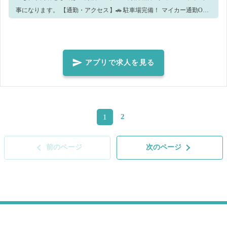
事になります。 【通勤・アクセス】🚗 駐車場完備！ マイカー通勤OK
です。通いやすい方法で出勤いただけます。 💖こんな方大歓迎です💖
・テキパキと行動ができる方 ・明るく挨拶のできる方 ・清潔感のある
身なりをしていただける方 ・危険物資格お持ちの方 にぎやかでチーム
ワークの良い職場です！ 楽しい仲間と一緒に、お客様の笑顔をつくる
アプリで求人を見る
お手伝いをしませんか？ ご応募お待ちしています🌟
2
1
前のページ
次のページ