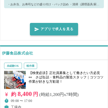
・お弁当、お寿司などの盛り付け・パック詰め ・清掃（調理器具/厨房
周り） ※作業状況により、他作業をお願いする場合がございます。 💡
未経験でも安心！ 先輩スタッフも 未経験からスタート した方が多数✨
「不安な気持ちが分かるからこそ、丁寧にサポートします！」💪 👕 服
装について ✨ 制服貸与あり なので安心♪ こんな方大歓迎！ ✅ テキパキ
アプリで求人を見る
行動 できる方 🚀 ✅ 明るく挨拶 できる方 🌞 ✅ 清潔感のある身なり を
心がけられる方 👔 ✅指示やお願いに素直に行動できる方！
伊藤食品株式会社
未経験OK
軽作業
【検便必須】正社員募集として働きたい方必見
👀 さば缶詰・食料品の製造スタッフ｜コツコツ
作業が好きな方歓迎！
8,400
約
円
(時給1,200円x7時間)
09:00 〜 17:00
工場内