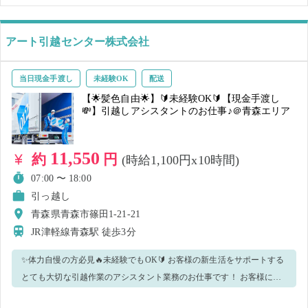
アート引越センター株式会社
当日現金手渡し
未経験OK
配送
【🌟髪色自由🌟】🔰未経験OK🔰【現金手渡し
💸】引越しアシスタントのお仕事♪＠青森エリア
11,550
約
円
(時給1,100円x10時間)
07:00 〜 18:00
引っ越し
青森県青森市篠田1-21-21
JR津軽線青森駅
徒歩3分
✨体力自慢の方必見🔥未経験でもOK🔰 お客様の新生活をサポートする
とても大切な引越作業のアシスタント業務のお仕事です！ お客様に喜
んで頂ける様、テキパキと爽やかに働いていただける方大歓迎！ 【主