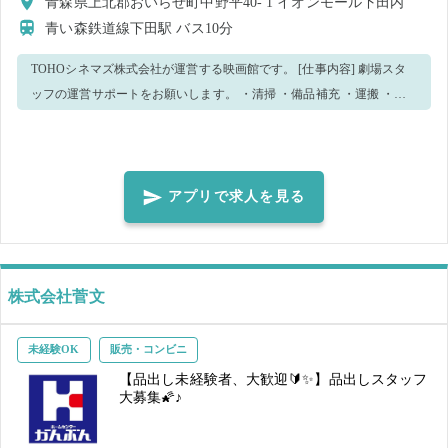
青森県上北郡おいらせ町中野平40- 1 イオンモール下田内
青い森鉄道線下田駅
バス10分
TOHOシネマズ株式会社が運営する映画館です。 [仕事内容] 劇場スタ
ッフの運営サポートをお願いします。 ・清掃 ・備品補充 ・運搬 ・配
布 ・列整理 ・その他運営に必要な補助作業 劇場従業員がしっかりフォ
ローしますので、未経験の方でも安心して働けます。 皆様のご応募を
お待ちしております！
アプリで求人を見る
株式会社菅文
未経験OK
販売・コンビニ
【品出し未経験者、大歓迎🔰✨】品出しスタッフ
大募集🌠♪