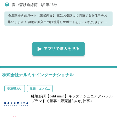
青い森鉄道線筒井駅
車16分
💪運動好き必見👀✨ 【業務内容】 主にお引越しに関連するお仕事をお
願いします！ 荷物の搬入出のお引越しサポートをしていただきます。
※トラックにてエリア移動が発生いたします。 チームで声を掛け合い
ながら大きな物を運ぶ作業となりますので ・体力を活かして働きたい
方 ・明るく挨拶が出来る方 上記2点を満たす方のご応募をお待ちして
おります！
アプリで求人を見る
株式会社ナルミヤインターナショナル
交通費あり
販売・コンビニ
経験必須【petit main】キッズ／ジュニアアパレル
ブランドで接客・販売補助のお仕事♪