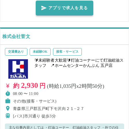
アプリで求人を見る
株式会社菅文
交通費あり
未経験OK
接客・サービス
🔰未経験者大歓迎🔰灯油コーナーにて灯油給油ス
タッフ 📍ホームセンターかんぶん 五戸店
2,930
約
円
(時給1,035円x2時間50分)
08:00 〜 11:00
その他(接客・サービス)
青森県三戸郡五戸町下モ沢向２１−２７
[バス]市川通り
徒歩3分
主な仕事内容としては ・灯油コーナー 灯油給油スタッフ ・外での仕