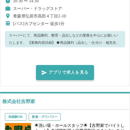
10:30 〜 14:30
スーパー・ドラッグストア
青森県弘前市高田４丁目2-10
[バス]カブセンター
徒歩1分
スーパーにて、商品陳列、整理・品出しなどの業務を中心にお願いい
たします。 【業務内容詳細】 ◆商品陳列（品出し・仕分け・補充含
む） ◆接客対応 ◆倉庫整理 ◆期限点検 ◆清掃 などの店舗業務全般の
お仕事をお任せいたします！ ※作業状況により、他作業をお願いする
場合がございます。 売り場での作業もある為、お客様からお声がけが
ある可能性があります。あらかじめご了承くださいませ。 未経験でも
アプリで求人を見る
安心して働けます🔰 丁寧にサポートします！ 先輩スタッフも 未経験か
らスタート した方が多数✨ ⭐こんな方大歓迎！ ・礼儀正しく受け答え
ができる方 ・テキパキ行動できる方 ・明るく挨拶できる方 ・清潔感の
ある身なり を心がけられる方 ・指示やお願いに素直に行動できる方
株式会社吉野家
未経験OK
飲食・デリバリー
🌟洗い場・ホールスタッフ🌟【吉野家でバイトし