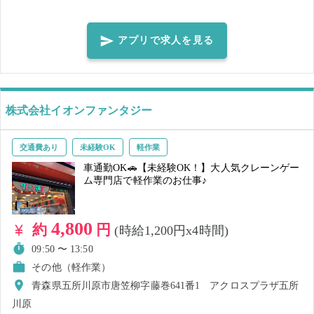
な業務】 主にお引越しに関連するお仕事をお願い致します！ 荷物の搬
入出、梱包・開梱等の作業があります。 ・初めての方でもリーダーが
丁寧にレクチャーしますので、ご安心ください！ ・継続的に複数の求
アプリで求人を見る
人を掲載予定ですので、就業可能な日があれば、是非ご応募くださ
い！ ※作業の進捗によっては残業が発生する場合がございます。ご了
承ください。
株式会社イオンファンタジー
交通費あり
未経験OK
軽作業
車通勤OK🚗【未経験OK！】大人気クレーンゲー
ム専門店で軽作業のお仕事♪
4,800
約
円
(時給1,200円x4時間)
09:50 〜 13:50
その他（軽作業）
青森県五所川原市唐笠柳字藤巻641番1 アクロスプラザ五所
川原