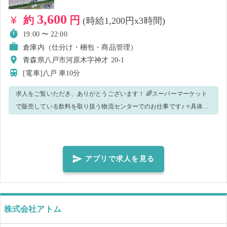
をコンベアに並べる ・原料を缶に詰める ※難しい作業はありません。
3,600
約
円
(時給1,200円x3時間)
先輩スタッフが丁寧にサポートしますので、製造未経験の方も安心し
てスタートできます！ おすすめPOINT 🌟 未経験・ブランク歓迎！ シ
19:00 〜 22:00
ンプルな作業が中心なので、工場勤務が初めての方でも安心です。 🌟
倉庫内（仕分け・梱包・商品管理）
モクモク・コツコツ働ける！ 接客はなく、自分の作業に集中して働き
青森県八戸市河原木字神才 20-1
たい方にぴったりのお仕事です。 🌟 長期勤務も歓迎！ 「まずは3日働
[電車]八戸
車10分
いて職場の雰囲気を知りたい」という方大歓迎です！ ⭐こんな方にお
求人をご覧いただき、ありがとうございます！ 🌈スーパーマーケット
すすめ ・コツコツ作業が好きな方 ・食品製造に興味がある方 ・長期で
で販売している飲料を取り扱う物流センターでのお仕事です♪ ⭐具体的
働ける職場を探している方 ・安定した環境で働きたい方 【応募条件】
には… ・箱（ケース）に入った飲料を店舗別に仕分ける作業になりま
食品を扱うため、衛生ルールを守って勤務いただける方 正社員として
す！ シンプルな業務内容ですが、重量物を取り扱うお仕事となりま
長期勤務をご検討いただける方は大歓迎です。 【応募者へのメッセー
す。 ＜20kg～25kgの荷物を継続的に扱う作業になりますので、労働基
ジ】 🌿会社紹介 1948年5月設立。「子どもはせかいのたから」という
準法、女性労働基準規則及び厚生労働省告示に基づき、男性のみの募
アプリで求人を見る
想いを大切に、余計な添加物を使わず、安心・安全・おいしさにこだ
集とさせていただきます。＞ 分からないことは周りのスタッフに聞い
わった食品づくりを続けている食品メーカーです。 サバ缶売上日本一
てくださいね🍀
のAIKO CHAN」ブランド全国展開し、水産缶詰をはじめ、農畜産缶詰
やOEM製造など幅広い事業を展開しています。 食を通じて多くの人々
株式会社アトム
の暮らしを支える、やりがいのある仕事に挑戦してみませんか？ 【📋
直接雇用後の条件】 雇用形態 契約社員 契約期間：6か月（原則自動更