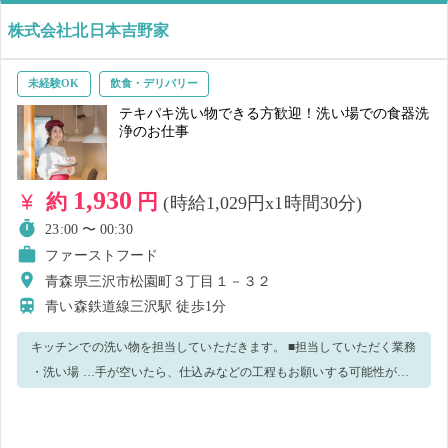
株式会社北日本吉野家
未経験OK
飲食・デリバリー
テキパキ洗い物できる方歓迎！洗い場での食器洗
浄のお仕事
1,930
約
円
(時給1,029円x1時間30分)
23:00 〜 00:30
ファーストフード
青森県三沢市松園町３丁目１－３２
青い森鉄道線三沢駅
徒歩1分
キッチンでの洗い物を担当していただきます。 ■担当していただく業務
・洗い場 …手が空いたら、仕込みなどの工程もお願いする可能性があ
ります。 食器の洗い方や洗い終わった食器の置き場所などは、最初に
レクチャーします。 食洗機もありますので、手荒れを気にせずお仕事
できます！