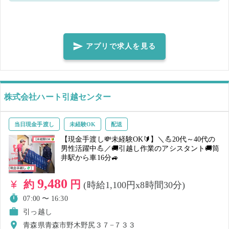
キング ・清掃 など ※作業状況により、他作業をお願いする場合がござ
います。 作業内容は丁寧におつたえするので、 未経験の方もご安心く
ださい！⭐ ⭐こんな方大歓迎！ ・礼儀正しく受け答えができる方 ・テ
キパキ行動できる方 ・明るく挨拶できる方 ・清潔感のある身なり を心
アプリで求人を見る
がけられる方 ・指示やお願いに素直に行動できる方 お気軽にご応募く
ださい！♪
株式会社ハート引越センター
当日現金手渡し
未経験OK
配送
【現金手渡し💸未経験OK🔰】＼💪20代～40代の
男性活躍中💪／🚚引越し作業のアシスタント🚚筒
井駅から車16分🚙
9,480
約
円
(時給1,100円x8時間30分)
07:00 〜 16:30
引っ越し
青森県青森市野木野尻３７−７３３