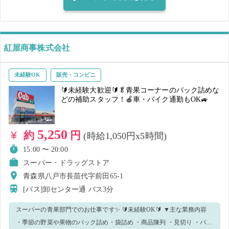
業があるため、運動好きな方必見です！ ※雨天決行です。 🌟こんな方
にオススメ🌟 ▼車の運転が得意、お好きな方 ▼体を動かすことが好き
な方 ▼チームワークを大切にお仕事できる方 ▼短期間でしっかり稼ぎ
たい方 ▼未経験から引っ越し作業に挑戦したい方 わからないことは現
紅屋商事株式会社
場担当が丁寧に指示しますのでご安心ください☆ 気になった方はぜひ
ご応募ください🌈✨
未経験OK
販売・コンビニ
🔰未経験大歓迎🔰🥬青果コーナーのパック詰めな
どの補助スタッフ！🍎車・バイク通勤もOK🚙
5,250
約
円
(時給1,050円x5時間)
15:00 〜 20:00
スーパー・ドラッグストア
青森県八戸市長苗代字前田65-1
[バス]卸センター通
バス3分
スーパーの青果部門でのお仕事です✨ 🔰未経験OK🔰 ▼主な業務内容
・季節の野菜や果物のパック詰め・袋詰め ・商品陳列 ・見切り ・パッ