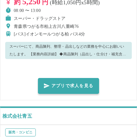
5,250
約
円
(時給1,050円x5時間)
08:00 〜 13:00
スーパー・ドラッグストア
青森県つがる市柏上古川八重崎76
[バス]イオンモールつがる柏
バス4分
スーパーにて、商品陳列、整理・品出しなどの業務を中心にお願いい
たします。 【業務内容詳細】 ◆商品陳列（品出し・仕分け・補充含
む） ◆接客対応 ◆倉庫整理 ◆期限点検 ◆清掃 などの店舗業務全般の
お仕事をお任せいたします！ ※作業状況により、他作業をお願いする
場合がございます。 売り場での作業もある為、お客様からお声がけが
ある可能性があります。あらかじめご了承くださいませ。 未経験でも
アプリで求人を見る
安心して働けます🔰 丁寧にサポートします！ 先輩スタッフも 未経験か
らスタート した方が多数✨ ⭐こんな方大歓迎！ ・礼儀正しく受け答え
ができる方 ・テキパキ行動できる方 ・明るく挨拶できる方 ・清潔感の
ある身なり を心がけられる方 ・指示やお願いに素直に行動できる方
株式会社青五
販売・コンビニ