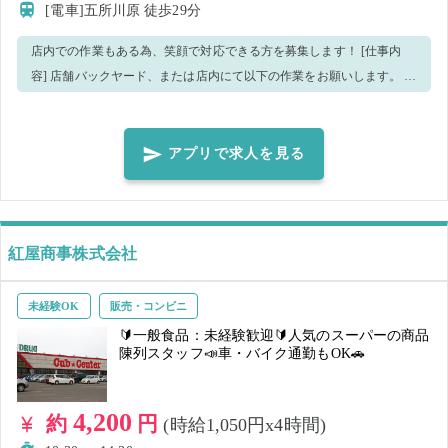
[電車]五所川原
徒歩29分
店内での作業もある為、笑顔で対応できる方を募集します！ [仕事内
容] 店舗バックヤード、または店内にて以下の作業をお願いします。 ・
景品の仕分け、梱包、袋詰め ・景品ボックスへの投入 ・景品の手直し
・お客様対応 ・段ボールの片づけ ・棚卸・在庫調査 ・店内清掃、施設
の安全管理 ・その他運営に必要な補助作業 当施設のスタッフが業務に
アプリで求人を見る
より集中できるよう、資格やご経験がなくてもできるお仕事をお手伝
いいただける方を募集します！ 少しでも気になった方はまず空いてい
る日程へご応募お願いいたします♪ 作業の流れを覚えてしまえば、どん
どんスピードアップしていけます！ 【こんな方におススメ！】 ・エン
紅屋商事株式会社
ターテイメントが好き ・楽しい空間で働きたい また、当施設では常勤
のスタッフを募集しています！続けてご就業できる方は別途面接をご
未経験OK
販売・コンビニ
提案いたします。 単発希望の方も、常勤をご検討の方も、まずは就業
🔰一般食品：未経験歓迎🔰人気のスーパーの商品
できる日程にてシェアフルよりご応募をお願いします♪ 皆様のご応募を
陳列スタッフ📣車・バイク通勤もOK🚗
お待ちしております！
4,200
約
円
(時給1,050円x4時間)