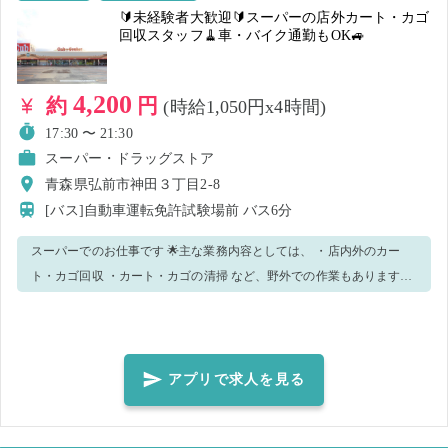
待ちしています🌼 【パート・アルバイトSTAFFも募集中！】 当店では
🔰未経験者大歓迎🔰スーパーの店外カート・カゴ
定期的に働ける方も募集しています！ 本求人を通しての就業後、定期
回収スタッフ🧹車・バイク通勤もOK🚙
スタッフとしての採用をご希望の方はお気軽に担当者へお声がけくだ
さい♪
4,200
約
円
(時給1,050円x4時間)
17:30 〜 21:30
スーパー・ドラッグストア
青森県弘前市神田３丁目2-8
[バス]自動車運転免許試験場前
バス6分
スーパーでのお仕事です 🌟主な業務内容としては、 ・店内外のカー
ト・カゴ回収 ・カート・カゴの清掃 など、野外での作業もあります！
※作業状況により、他作業をお願いする場合がございます。 未経験、
初心者の方でも大歓迎です🔰 職場にて、先輩スタッフが丁寧にサポー
トさせて 頂きます。 未経験から始めたスタッフばかりですので、 安心
して下さい！ 分からないことは聞きやすい職場環境ですよ。 【こんな
アプリで求人を見る
方大歓迎です💖】 ・テキパキと行動ができる方 ・明るく挨拶のできる
方 ・清潔感のある身なりをしていただける方