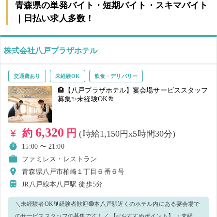
青森県の単発バイト・短期バイト・スキマバイト
｜日払い求人多数！
株式会社八戸プラザホテル
交通費あり
未経験OK
飲食・デリバリー
🏨【八戸プラザホテル】宴会場サービススタッフ
募集✨未経験OK🥂
6,320
約
円
(時給1,150円x5時間30分)
15:00 〜 21:00
ファミレス・レストラン
青森県八戸市柏崎１丁目６番６号
JR八戸線本八戸駅
徒歩5分
＼未経験者OK🔰経験者歓迎🟢本八戸駅近くのホテル内にある宴会場で
のサービススタッフの募集です！／ 【✅おすすめポイント】 ・未経験