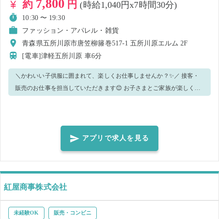
7,800
約
円
(時給1,040円x7時間30分)
10:30 〜 19:30
ファッション・アパレル・雑貨
青森県五所川原市唐笠柳籐巻517-1 五所川原エルム 2F
[電車]津軽五所川原
車6分
＼かわいい子供服に囲まれて、楽しくお仕事しませんか？✨／ 接客・
販売のお仕事を担当していただきます😊 お子さまとご家族が楽しくお
買い物できるよう、明るい笑顔でお迎えできる方を歓迎しています🌈
【仕事内容】 店内での作業全般と接客対応をお願いします。 ・お客様
への商品の説明、ご案内、お声がけ ・フィッティングを伴う業務 ・店
頭でのご挨拶 ・商品の品出し ・商品の陳列やディスプレイ作成補助 ・
アプリで求人を見る
レジ業務 ・販促物の配布やご案内 ・レジ業務 ・イベントの準備作業
・店内外の清掃や巡回 ・備品の整理 【ご応募の条件】 本求人は、アパ
レル業界での接客経験者限定となります。 下記の注意事項欄をご確認
の上、ご応募ください。 ・商品知識や接客の流れは事前レクチャーあ
紅屋商事株式会社
り🎓 ・わからないことはいつでも先輩に聞ける安心の職場です💬 ご質
問や気になる点があれば、お気軽にお問い合わせください😊ご応募お
未経験OK
販売・コンビニ