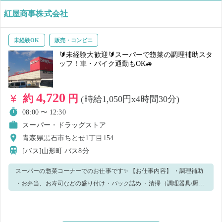
紅屋商事株式会社
未経験OK
販売・コンビニ
🔰未経験大歓迎🔰スーパーで惣菜の調理補助スタ
ッフ！車・バイク通勤もOK🚙
4,720
約
円
(時給1,050円x4時間30分)
08:00 〜 12:30
スーパー・ドラッグストア
青森県黒石市ちとせ1丁目154
[バス]山形町
バス8分
スーパーの惣菜コーナーでのお仕事です✨ 【お仕事内容】 ・調理補助
・お弁当、お寿司などの盛り付け・パック詰め ・清掃（調理器具/厨房
周り） ※作業状況により、他作業をお願いする場合がございます。 💡
未経験でも安心！ 先輩スタッフも 未経験からスタート した方が多数✨
「不安な気持ちが分かるからこそ、丁寧にサポートします！」💪 👕 服