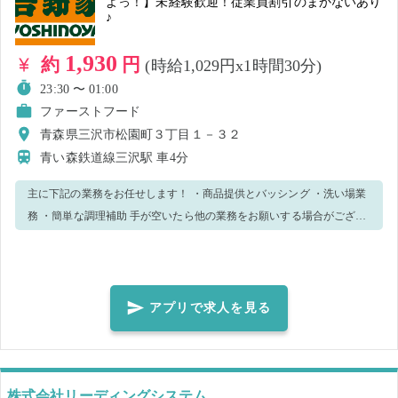
よっ！】未経験歓迎！従業員割引のまかないあり
♪
1,930
約
円
(時給1,029円x1時間30分)
23:30 〜 01:00
ファーストフード
青森県三沢市松園町３丁目１－３２
青い森鉄道線三沢駅
車4分
主に下記の業務をお任せします！ ・商品提供とバッシング ・洗い場業
務 ・簡単な調理補助 手が空いたら他の業務をお願いする場合がござい
ます。 分からないことや不安があればスタッフにどんどん聞いてくだ
さい。 優しく丁寧に教えますのでご安心ください。 なんと、まかない
は7割引き！(現金にて負担)メニューから好きな商品をお選びくださ
い！
アプリで求人を見る
株式会社リーディングシステム