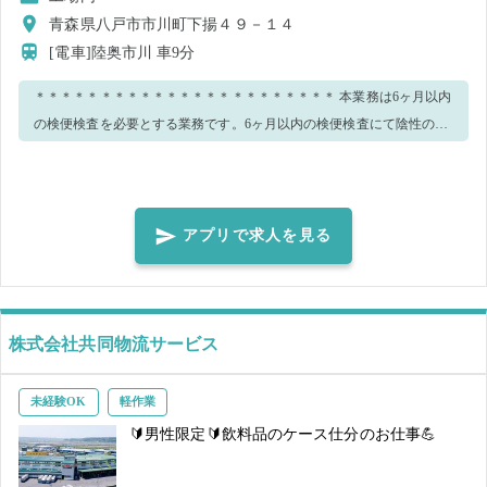
青森県八戸市市川町下揚４９－１４
[電車]陸奥市川
車9分
＊＊＊＊＊＊＊＊＊＊＊＊＊＊＊＊＊＊＊＊＊＊＊ 本業務は6ヶ月以内
の検便検査を必要とする業務です。6ヶ月以内の検便検査にて陰性の結
果が確認できた方のみ本求人に就業することができます。 「決定時通
知事項」としてメールおよびメッセージで送付するフォームのURLに
応募後24時間以内にご自身の情報をご入力のうえ送信ください。 その
後、フォームより送付先住所が確認できましたら2～4営業日で検査キ
アプリで求人を見る
ットを発送させていただきますので、検体を採取したうえご返送くだ
さい。 就業の2日前までに検便検査にて陰性の結果が確認できない場合
は、就業キャンセルとなる場合がございますので事前にご了承くださ
い。 ＊＊＊＊＊＊＊＊＊＊＊＊＊＊＊＊＊＊＊＊＊＊＊ 🌟 正社員長く
株式会社共同物流サービス
働きたい方を歓迎！ 今回の募集は、正社員としてご活躍いただける方
との出会いを目的としています。3日間の業務体験を通して安定して働
未経験OK
軽作業
ける職場をお探しの方におすすめです。 3日間下記業務内容となります
🔰男性限定🔰飲料品のケース仕分のお仕事💪
（1日目はOJTを含みます。） 🌟業務内容🌟 さば、いわし、いか、ほた
ての製造全般 ・原料をカット専用の機械に並べる ・カットされた原料