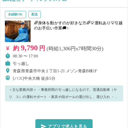
未経験OK
配送
🌈身体を動かすのが好きな方🌈💡運転あり💡引越
のお手伝い作業🚚✨
9,790
約
円
(時給1,306円x7時間30分)
08:30 〜 17:00
引っ越し
青森県青森市中央１丁目1-21 メゾン青森B棟1F
[バス]中央大橋
徒歩5分
＜主な業務内容＞ ・事務所間の引っ越しになるので、普通自動車（ヤ
リ ス）の運転サポート ・家具や段ボールの運び出し、運び入れ ・荷
物が傷つかないための保護作業（養生） ・車への積み込み補助 ・現場
の片付け、清掃 などのお仕事をお願いします☆ ・集合の現場から複数
の拠点への引っ越しのお手伝い作業になります。 ※運転業務がありま
す。普通自動車免許証が必須のお仕事になります。 ※重量物を運ぶ作
アプリで求人を見る