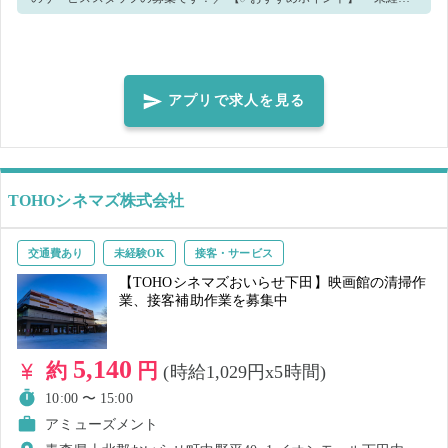
者OK🔰 ・本八戸駅近くでアクセス⭕ ・接客が好きな方✨ ・人を喜ば
せるのが好きな方 ・車通勤可、駐車場あり🚙 【✅業務内容】 🔻ホテル
内にある宴会場で接客や配膳などをお願いいたします🔻 ・お客様のご
案内 ・料理およびドリンクの提供 ・ドリンク作りの補助 ・配膳や片付
アプリで求人を見る
け ・清掃 など ※手が空いた場合には、他作業をお願いする場合がござ
います！ 【✅親切丁寧に教えてくれます！】 未経験の方でも大歓迎で
す🔰 分からないことがあれば、遠慮なく聞いてください！ 優しく丁寧
にフォローしてくれる環境のため、安心して働けます！
TOHOシネマズ株式会社
交通費あり
未経験OK
接客・サービス
【TOHOシネマズおいらせ下田】映画館の清掃作
業、接客補助作業を募集中
5,140
約
円
(時給1,029円x5時間)
10:00 〜 15:00
アミューズメント