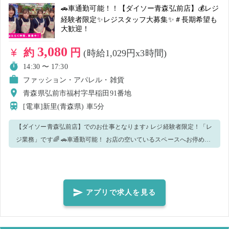
🚗車通勤可能！！【ダイソー青森弘前店】💰レジ
経験者限定✨レジスタッフ大募集✨＃長期希望も
大歓迎！
3,080
約
円
(時給1,029円x3時間)
14:30 〜 17:30
ファッション・アパレル・雑貨
青森県弘前市福村字早稲田91番地
[電車]新里(青森県)
車5分
【ダイソー青森弘前店】でのお仕事となります♪ レジ経験者限定！「レ
ジ業務」です🌈 🚗車通勤可能！ お店の空いているスペースへお停めく
ださい！ 主な業務内容としては、 ・レジ ・商品整理 ・品出し ・接客
・店内清掃 などになります！！ 手が空いたら他のことをお願いするこ
ともございますので、予めご了承ください。 分からないこと等あれ
ば、周りのスタッフに聞いてください！ スタッフ一同お会いできるこ
アプリで求人を見る
と楽しみにしております🌸