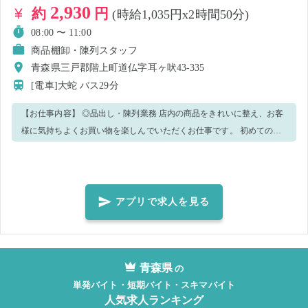
2,930
約
円
(時給1,035円x2時間50分)
08:00 〜 11:00
商品棚卸・陳列スタッフ
青森県三戸郡階上町道仏字耳ヶ吠43-335
[電車]大蛇
バス29分
【お仕事内容】 ◎品出し・陳列業務 店内の商品をきれいに整え、お客
様に気持ちよくお買い物を楽しんでいただくお仕事です。 初めての方
にも丁寧にお教えしますので、安心してスタートできます😊 【通勤・
アクセス】🚗 駐車場完備！ マイカー通勤OKです。通いやすい方法で
出勤いただけます。 【制服について】👔 制服貸与あり。 お仕事中は指
定の制服を着用いただきます。 にぎやかでチームワークの良い職場で
アプリで求人を見る
す！ 楽しい仲間と一緒に、お客様の笑顔をつくるお手伝いをしません
か？ ご応募お待ちしています🌟
青森県
の
単発バイト・短期バイト・スキマバイト
人気求人ランキング