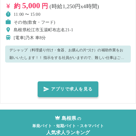
5,000
約
円
(時給1,250円x4時間)
11:00 〜 15:00
その他(飲食・フード)
島根県松江市玉湯町布志名21-1
[電車]乃木
車8分
デシャップ（料理盛り付け・食器、お膳んの片づけ）の補助作業をお
願いいたします！！ 指示をする社員がいますので、難しい仕事はござ
いません(^^)/ ■担当していただく業務 ・お膳拭き ・小物片付け ・清
掃 など 手が空いた時はほかのお仕事をお願いする可能
性がございます！ ジャンル問わず飲食店でのお仕事経験がある方大歓
迎です。 明るく元気に働いていただければ大丈夫です！ わからないこ
アプリで求人を見る
とがあればすぐに聞ける環境ですので、ご安心くださいませ(^^)/
島根県
の
単発バイト・短期バイト・スキマバイト
人気求人ランキング