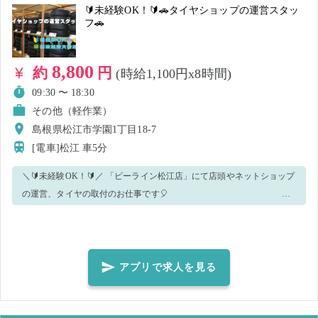
🔰未経験OK！🔰🚗タイヤショップの運営スタッ
フ🚗
8,800
約
円
(時給1,100円x8時間)
09:30 〜 18:30
その他（軽作業）
島根県松江市学園1丁目18-7
[電車]松江
車5分
＼🔰未経験OK！🔰／ 「ビーライン松江店」にて店頭やネットショップ
の運営、タイヤの取付のお仕事です🎈
✨🌻業務内容🌻✨ ✅ホイール付きタイヤの脱着作業 ✅ホイールからタイ
ヤを取り外す・組み込む作業 ✅タイヤホイールのバランス調整 ✅来店
されたお客様の対応や商品説明 ✅ネットショップの運営 ✅タイヤやホ
イールの発送業務 個人のスキルに応じて業務をお願いするので ご安心
アプリで求人を見る
ください！ わからないことは先輩スタッフが丁寧にレクチャーしま
す。 🍀こんな方におすすめです🍀 ★車好きが活躍！ ★未経験からスキ