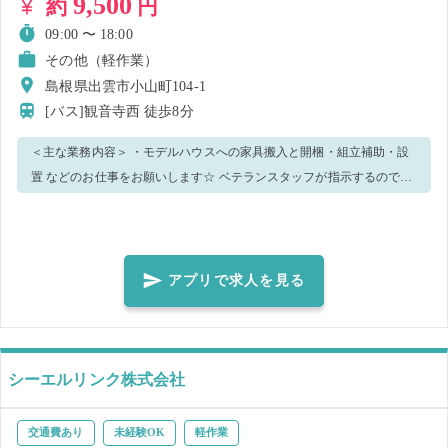
9,500
約
円
09:00 〜 18:00
その他（軽作業）
島根県出雲市小山町104-1
[バス]観音寺西
徒歩8分
＜主な業務内容＞ ・モデルハウスへの家具搬入と開梱・組立補助・設
置 などのお仕事をお願いします☆ ベテランスタッフが指示するので、
未経験の方でもOK🔰 🌟こんな方にオススメ🌟 ▼体を動かすのが好き
な方 ▼もくもく作業ができる方 男性活躍中の現場です！！ わからない
ことはレクチャーしますのでご安心ください☆ 気になった方はぜひご
応募ください🌈✨
アプリで求人を見る
シーエルリンク株式会社
交通費あり
未経験OK
軽作業