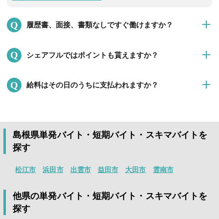
Q
履歴書、面接、書類なしですぐ働けますか？
はい。数時間でも、 働きたい時間に、面接・履歴書なしですぐ
Q
シェアフルではポイントも貰えますか？
に働くことができます！
※就業決定後、企業担当者より提出を求められる場合は提出を
はい。シェアフルでは、歩く、毎日のスクラッチくじ、友達招
お願いいたします。
Q
給料はその日のうちに支払われますか？
待、ミッションなどたくさんの方法でポイントを獲得できま
す。
面接・履歴書なしで、数時間から働ける単発バイト、日払い、
はい。シェアフルでは、最短働いたその日のうちに、すぐに給
貯まったポイントはさまざまなPayに交換できます。
高時給、人気のアルバイト情報が盛り沢山！
料が支払われる即払い求人が沢山ございます。
アプリをインストールすると、付近の仕事や、様々な条件で検
※「即払い可」アイコンが表示されている求人のお仕事で就業
スキマ時間を価値にかえる単発バイト・短期バイト・スキマバ
索でき、好きな案件に応募することができるようになります。
島根県単発バイト・短期バイト・スキマバイトを
した場合
イトアプリは
シェアフル
今すぐインストールはこちら
探す
面接・履歴書なしで、数時間から働ける単発バイト、日払い、
高時給、人気のアルバイト情報が盛り沢山！
松江市
浜田市
出雲市
益田市
大田市
雲南市
アプリインストール後、1分で求人を探すことができます。
今すぐインストールはこちら
他県の単発バイト・短期バイト・スキマバイトを
探す