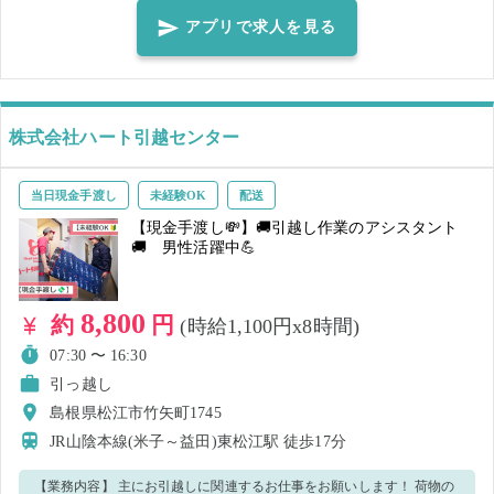
アプリで求人を見る
株式会社ハート引越センター
当日現金手渡し
未経験OK
配送
【現金手渡し💸】🚚引越し作業のアシスタント
🚚 男性活躍中💪
8,800
約
円
(時給1,100円x8時間)
07:30 〜 16:30
引っ越し
島根県松江市竹矢町1745
JR山陰本線(米子～益田)東松江駅
徒歩17分
【業務内容】 主にお引越しに関連するお仕事をお願いします！ 荷物の