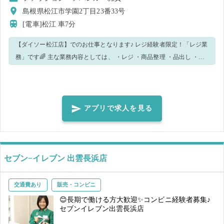
島根県松江市学園2丁目23番33号
[電車]松江
車7分
【ダイソー松江店】でのお仕事となります♪ レジ経験者限定！「レジ業
務」です🌈 主な業務内容としては、 ・レジ ・商品整理 ・品出し ・接
客 ・店内清掃 などになります！！ 手が空いたら他のことをお願いする
こともございますので、予めご了承ください。 分からないこと等あれ
ば、周りのスタッフに聞いてください！ スタッフ一同お会いできるこ
と楽しみにしております🌸
アプリで求人を見る
セブン−イレブン 出雲長浜店
交通費あり
販売・コンビニ
😊長期で働ける方大歓迎✨コンビニ経験者募集♪
セブンイレブン出雲長浜店