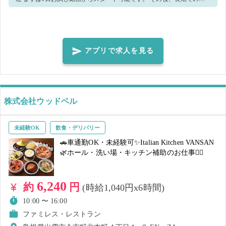
務をお願いしたい場合には、改めてこちらからご相談させていただき
ます。 ※就業時間内に、勤務条件に関する面談や書面での同意をお願
いする場合があります。 一緒に活気あるお店を作っていきましょう ＊
＊＊＊＊＊＊＊＊＊＊＊＊＊＊＊＊＊＊＊＊＊＊＊ ■主なお仕事内容
アプリで求人を見る
基本的には下記の業務をお任せします ・接客 ・オーダー ・配膳 ・調
理 ・洗い場 ・清掃、片付け 状況やスキルに応じて他の業務をお願いす
る可能性がございます。 ～こんな方にオススメ～ ▼テキパキお仕事で
きる方 ▼人とかかわることが好きな方 ▼笑顔で明るくお仕事できる方
株式会社ウッドベル
▼飲食・接客業経験者 わからないことは丁寧にレクチャーしますので
ご安心ください！ 気になった方はぜひご応募ください✨
未経験OK
飲食・デリバリー
🚗車通勤OK・未経験可✨Italian Kitchen VANSAN
🌿ホール・洗い場・キッチン補助のお仕事🙆‍♀️
6,240
約
円
(時給1,040円x6時間)
10:00 〜 16:00
ファミレス・レストラン