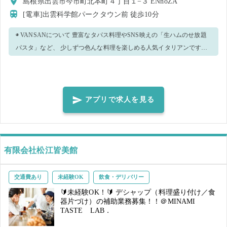
島根県出雲市今市町北本町４丁目１−３ ENnoZA
[電車]出雲科学館パークタウン前
徒歩10分
◉ VANSANについて 豊富なタパス料理やSNS映えの「生ハムのせ放題
パスタ」など、 少しずつ色んな料理を楽しめる人気イタリアンです🍅
◉ お仕事の内容 ・料理・ドリンク提供 ・洗い物 ・清掃・片付け 💡リピ
ート回数やスキルに応じて、どんどん新しい業務をお任せいたしま
す！ 例） ・簡単な調理補助 ・オーダー取り ・その他ホール業務 など -
---------------------------------------------------- 【働きやすいポイント】 ✨ 人
アプリで求人を見る
気店で楽しく働ける！ SNS映えメニュー多数＆メディア掲載実績あり♪
✨ オシャレ自由！ ・髪型：規定あり（清潔感を重視） ・髪色：自由
（極端に派手な色は不可） ・ネイル・ピアス：一部OK（規定あり／派
手すぎはNG） ✨車通勤OK！ 店舗の駐車場利用可！もちろん自転車通
有限会社松江皆美館
勤も可能です♪
交通費あり
未経験OK
飲食・デリバリー
🔰未経験OK！🔰 デシャップ（料理盛り付け／食
器片づけ）の補助業務募集！！＠MINAMI
TASTE LAB．