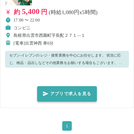
5,400
約
円
(時給1,080円x5時間)
17:00 〜 22:00
コンビニ
島根県出雲市西園町字長配２７１―１
[電車]出雲神西
車6分
セブン-イレブンの レジ・接客業務を中心にお任せします。 状況に応
じ、検品・品出しなどその他業務をお願いする場合もございます。 当
店では、早朝、夕勤シフトで長期勤務可能なスタッフを募集しており
ます🏪 ご興味がございましたら、ぜひ店舗スタッフまでお声がけくだ
さい😊
アプリで求人を見る
1