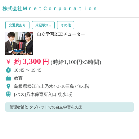
ルを身に付けながら働きたい ★人と話すことが好き
株式会社ＭｎｅｔＣｏｒｐｏｒａｔｉｏｎ
交通費あり
未経験OK
その他
自立学習REDチューター
3,300
約
円
(時給1,100円x3時間)
16:45 〜 19:45
教育
島根県松江市上乃木4-3-10三島ビル1階
[バス]乃木保育所入口
徒歩1分
管理者補佐 タブレットでの自立学習を支援