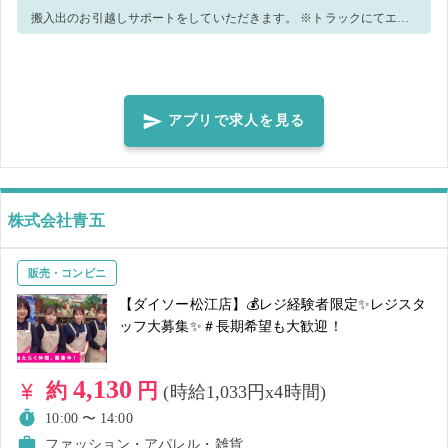
搬入出のお引越しサポートをしていただきます。 ※トラックにてエリ
ア移動が発生いたします。 チームで声を掛け合いながら大きな物を運
ぶ作業となりますので ・体力を活かして働きたい方 ・明るく挨拶が出
来る方 上記2点を満たす方のご応募をお待ちしております！
アプリで求人を見る
株式会社青五
販売・コンビニ
【ダイソー松江店】💰レジ経験者限定✨レジスタ
ッフ大募集✨＃長期希望も大歓迎！
4,130
約
円
(時給1,033円x4時間)
10:00 〜 14:00
ファッション・アパレル・雑貨