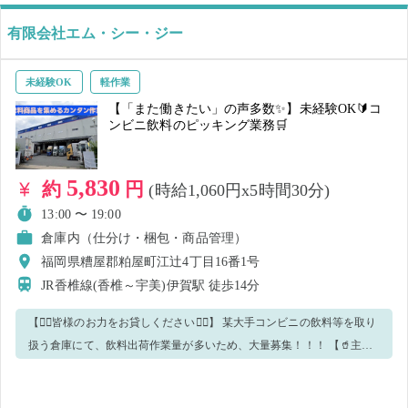
人お気に入りいただけると、求人掲載がいち早く分かりますよ♪ ご応募
有限会社エム・シー・ジー
お待ちしております👌 ※本求人は、20kg以上の資材を継続的に運搬す
る作業を含むため、労働基準法・女性労働基準規則及び厚生労働省告
示に基づき、男性のみの募集とさせていただきます。
未経験OK
軽作業
【「また働きたい」の声多数✨】未経験OK🔰コ
ンビニ飲料のピッキング業務🛒
5,830
約
円
(時給1,060円x5時間30分)
13:00 〜 19:00
倉庫内（仕分け・梱包・商品管理）
福岡県糟屋郡粕屋町江辻4丁目16番1号
JR香椎線(香椎～宇美)伊賀駅
徒歩14分
【🙇‍♂️皆様のお力をお貸しください🙇‍♂️】 某大手コンビニの飲料等を取り
扱う倉庫にて、飲料出荷作業量が多いため、大量募集！！！ 【🥤主な
業務内容🥤】 ・取り扱い商材：ケース飲料（重量12～15kg程） ①カゴ
台車を持って、ピッキングシールに記載の飲料商品の棚へ ②飲料の入