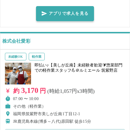
らいのお菓子が入っている梱包物のため女性の方でも安心して行えま
す！ また、弊社の社員から業務は教えて貰えるのでご安心ください！
アプリで求人を見る
※早く作業終了の場合も１日分（３時間分）保障します。
株式会社愛彩
未経験OK
軽作業
即払い♪【美しが丘南】未経験者歓迎🔰惣菜部門
での軽作業スタッフ💪＠ルミエール 筑紫野店
3,170
約
円
(時給1,057円x3時間)
07:00 〜 10:00
その他（軽作業）
福岡県筑紫野市美しが丘南1丁目12-1
JR鹿児島本線(博多～八代)原田駅
徒歩15分