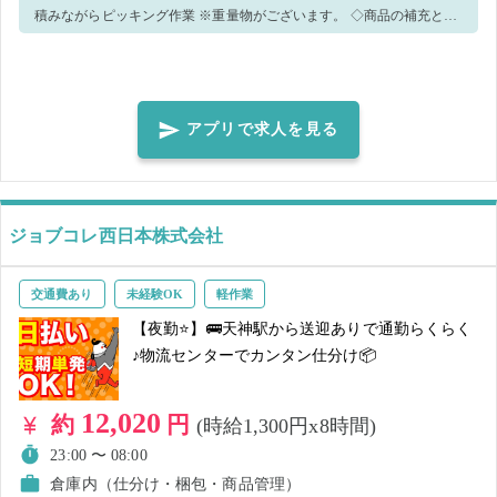
積みながらピッキング作業 ※重量物がございます。 ◇商品の補充と格
納 ・慣れてきたり、手が空いた場合は、他の業務をお任せすることも
ございます。 未経験大歓迎、体力に自信のある方✨ お気軽にご応募く
ださい♪ 休憩は分割で1時間の取得となります！ （15：00～20分、18：
00～20分、20：00～20分） ✨車🚙バイク🏍自転車🚲通勤OK✨ 当日、
アプリで求人を見る
お車でお越しの際は指定の駐車場へ駐車をお願いします。駐車マナー
のご協力をお願いします。 ★駐車場について★ 過去にご勤務いただい
たことがある方も場所の確認を画像にてご確認をお願いします。 赤枠
ジョブコレ西日本株式会社
の部分でご駐車ください。 【お願い】 ■初めて来られる方は始業前の
待機中に受付カウンターに置いてます作業 マニュアルを必ず読んで
下さい。 ■ 勤務時間をよく確認の上での応募をお願いします、バスの
交通費あり
未経験OK
軽作業
終電時間などは考慮されてないため、ご自身での判断をお願いしま
【夜勤⭐】🚌天神駅から送迎ありで通勤らくらく
す。
♪物流センターでカンタン仕分け📦
12,020
約
円
(時給1,300円x8時間)
23:00 〜 08:00
倉庫内（仕分け・梱包・商品管理）