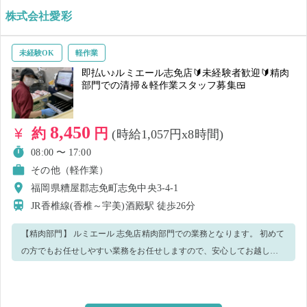
みて「良いな！」「また働きたい！」と思っていただけたら、安定的
株式会社愛彩
に働く選択肢もございます😉 気になる方・ご希望の方はお近くのスタ
ッフまで👍
未経験OK
軽作業
即払い♪ルミエール志免店🔰未経験者歓迎🔰精肉
部門での清掃＆軽作業スタッフ募集🍱
8,450
約
円
(時給1,057円x8時間)
08:00 〜 17:00
その他（軽作業）
福岡県糟屋郡志免町志免中央3-4-1
JR香椎線(香椎～宇美)酒殿駅
徒歩26分
【精肉部門】 ルミエール 志免店精肉部門での業務となります。 初めて
の方でもお任せしやすい業務をお任せしますので、安心してお越しく
ださい♪ ▼業務内容 ・作業場の清掃 ・商品の製造 ・パック詰め ・品出
し などの作業をお任せします！ その他、当日の状況によっては別のお
仕事をお任せする場合がございます。 予めご了承ください。 当日は店