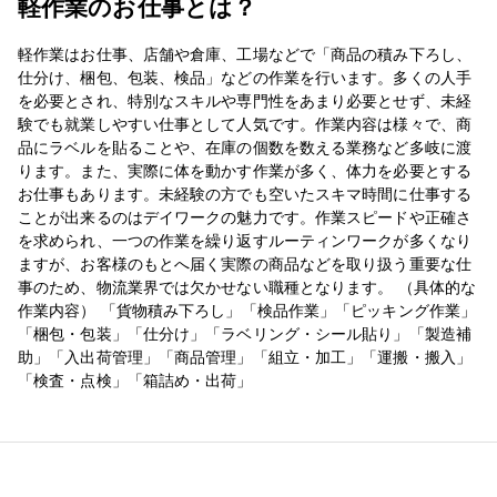
軽作業のお仕事とは？
軽作業はお仕事、店舗や倉庫、工場などで「商品の積み下ろし、
仕分け、梱包、包装、検品」などの作業を行います。多くの人手
を必要とされ、特別なスキルや専門性をあまり必要とせず、未経
験でも就業しやすい仕事として人気です。作業内容は様々で、商
品にラベルを貼ることや、在庫の個数を数える業務など多岐に渡
ります。また、実際に体を動かす作業が多く、体力を必要とする
お仕事もあります。未経験の方でも空いたスキマ時間に仕事する
ことが出来るのはデイワークの魅力です。作業スピードや正確さ
を求められ、一つの作業を繰り返すルーティンワークが多くなり
ますが、お客様のもとへ届く実際の商品などを取り扱う重要な仕
事のため、物流業界では欠かせない職種となります。 （具体的な
作業内容） 「貨物積み下ろし」「検品作業」「ピッキング作業」
「梱包・包装」「仕分け」「ラベリング・シール貼り」「製造補
助」「入出荷管理」「商品管理」「組立・加工」「運搬・搬入」
「検査・点検」「箱詰め・出荷」