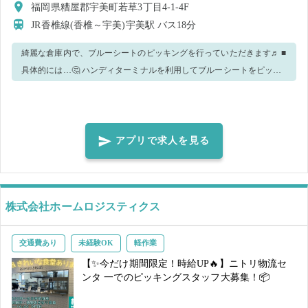
福岡県糟屋郡宇美町若草3丁目4-1-4F
JR香椎線(香椎～宇美)宇美駅
バス18分
綺麗な倉庫内で、ブルーシートのピッキングを行っていただきます♬ ■
具体的には…🤔 ハンディターミナルを利用してブルーシートをピッキ
ング ↓ 店別のパレットへ載せる ※1.ブルーシートがまとまると、重量5
～10kgの物を持つ作業となりますので、腰痛持ちの方等はご応募をお
控えください。 体力に自信のある方、上記のような業務経験のある
方、大歓迎です💪 ※2.手が空いたら、他のお仕事をお願いすることも
アプリで求人を見る
ございます。ご了承くださいませ。 お任せする作業の例：ペットフー
ド（7kg～最大12kg程）を台車に積んでラップ巻きをする ■こんな方に
おススメ♪ ・ハンディターミナルの利用に抵抗がない方🧰 ・5～10kgの
株式会社ホームロジスティクス
重量でも問題なく就業ができる方💪 ・有り余っている体力を使い、体
を動かしたい方🔥 バラでのピッキング作業となりますので、難しい作
業は一切なし！ ご不明点等ございましたら、お近くスタッフまでお尋
交通費あり
未経験OK
軽作業
ねくださいね♪ ■当社の求人に関して 急遽募集をさせていただくことが
【✨今だけ期間限定！時給UP🔥】ニトリ物流セ
多くございます！ 一度ご就業いただき、「また働きたい！」と思って
ンタ 一でのピッキングスタッフ大募集！📦
いただけましたら、下記2点のどちらかをご対応いただくことをオスス