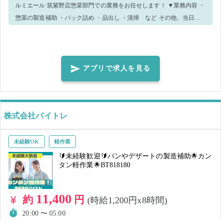
ルミエール 筑紫野店惣菜部門での業務をお任せします！ ▼業務内容 ・
惣菜の製造補助 ・パック詰め ・品出し ・清掃 など その他、当日の
状況によっては別のお仕事をお任せする場合がございます。 当日は店
舗スタッフが優しく対応します！ 皆さんとお会いできることを楽しみ
にしています♪ 当日は、エプロンとキャップを貸し出しします。 気に
なった方はぜひご応募ください🎉
アプリで求人を見る
株式会社バイトレ
未経験OK
軽作業
🔰未経験歓迎🔰パンやデザートの製造補助🌟カン
タン軽作業🌟BT818180
11,400
約
円
(時給1,200円x8時間)
20:00 〜 05:00