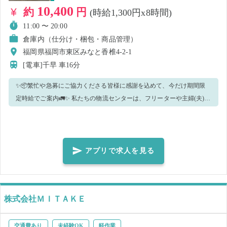
メしております♬ ①シェアフルアプリ内、求人右上の♡マークを押す
10,400
約
円
(時給1,300円x8時間)
②当社求人を開いた下部、【企業・レビュー情報】右側のフォローを
11:00 〜 20:00
押す 【勤務時間の最後に簡単なアンケートを実施しております。 ご協
倉庫内（仕分け・梱包・商品管理）
力のほどよろしくお願いいたします！】
福岡県福岡市東区みなと香椎4-2-1
[電車]千早
車16分
✨📦繁忙や急募にご協力くださる皆様に感謝を込めて、今だけ期間限
定時給でご案内🚛✨ 私たちの物流センターは、フリーターや主婦(夫)の
方、さらには未経験の方もたくさん活躍しています。中高年の方々(40
代・50代)も活躍中！✨ 皆さんのご応募をお待ちしています🎶 【🏠主な
お仕事内容🏠】 ・インテリア商品（平均10kg前後がメイン。※一部～
20kg程もあり）のピッキング ・倉庫内でのカゴ車の運搬 ・その他の軽
アプリで求人を見る
作業 ※慣れてきたら、他の業務をお任せする可能性もありますが、簡
単なお仕事ですので、ご安心ください♪ 倉庫や物流に関する知識は必要
ありませんので、安心してご応募ください！ 未経験の方でも、スタッ
株式会社ＭＩＴＡＫＥ
フが丁寧にお教えしますので、すぐに慣れていただけます🔰 【🏠職場
環境🏠】 ■🔰フリーターや主婦(夫)の方、未経験の方等、幅広い層が大
活躍中！🔰 ➥不明な点があれば、お近くのスタッフに気軽に声をかけ
交通費あり
未経験OK
軽作業