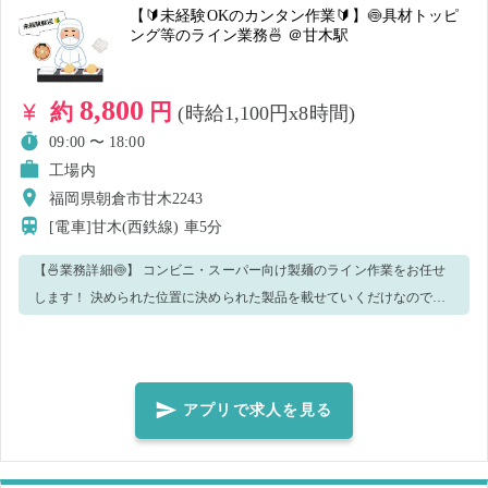
【🔰未経験OKのカンタン作業🔰】🍥具材トッピ
ング等のライン業務🍜 ＠甘木駅
8,800
約
円
(時給1,100円x8時間)
09:00 〜 18:00
工場内
福岡県朝倉市甘木2243
[電車]甘木(西鉄線)
車5分
【🍜業務詳細🍥】 コンビニ・スーパー向け製麺のライン作業をお任せ
します！ 決められた位置に決められた製品を載せていくだけなので、
超カンタン！✨ 未経験の方でも、シンプルな作業ですので問題ござい
ません！🔰 分からないことは丁寧にレクチャーしますのでご安心くだ
さい🌈 【🏭職場環境🏭】 🌟休憩室完備！ 🌟冷蔵庫や電子レンジ、自
販機の設置もあります！ 🌟お昼ご飯はお持ちいただくか、近くにコン
アプリで求人を見る
ビニ（徒歩6分程 / 400m）もありますのでそちらで買うことも可能です
♪ 【夏までの短期アルバイト / 長期アルバイトも募集中です♪】 働いて