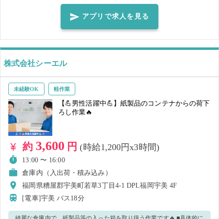
ったケースに出荷先のシールを貼る ③ ②を出荷先ごとにカゴ台車に載
せていく ④ ③がいっぱいになったら所定の位置(トラックのホーム)ま
アプリで求人を見る
でカゴ台車を持っていく ※状況に応じて他の業務をお願いする可能性
がございます。予めご了承ください。 【🧢職場環境🏭】 ・20代～50代
の幅広い年齢層の男性が大活躍中🔥 ➥重量物を扱うことやカゴ台車を
株式会社シーエル
引っ張るため ・常温倉庫での作業となります！ ➥外気に左右されます
ので、必要に応じて対策を行ってください。 ・お近くの社員（青色の
制服）にお声掛けいただければ、自由に水分補給は可能です！ 【😎長
未経験OK
軽作業
期（正社員・アルバイト・パート）も募集中😎】 祝日手当・各種保険
【💪男性活躍中💪】紙製品のコンテナからの荷下
ろし作業🔥
完備・交通費支給等、充実の福利厚生あり！ 複数回働いてみて「いい
な！」や「安定して長く働きたい！」と思っていただけたら、是非お
気軽にお声掛け 又は お電話ください！
3,600
約
円
(時給1,200円x3時間)
13:00 〜 16:00
倉庫内（入出荷・積み込み）
福岡県糟屋郡宇美町若草3丁目4-1 DPL福岡宇美 4F
[電車]宇美
バス18分
綺麗な倉庫内で、紙製品等の入った箱を取り扱う作業です🔥 ■具体的に