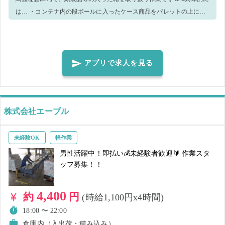
は… ・コンテナ内の段ボールに入ったケース商品をパレットの上に載
せる ※重量10～20kgの物を持つ作業となりますので、腰痛持ちの方等
はご応募をお控えください。 体力に自信のある方、上記のような業務
経験のある方、大歓迎です💪 ※作業の進捗や業務量に応じて、手が空
いた場合は、他のお仕事をお願いすることもございます。予めご了承
アプリで求人を見る
くださいませ。 ■こんな方におススメ♪ ・コツコツ＆モクモクと作業が
好き ・最近体が鈍ってるな...体を動かしたい！ 荷物を降ろすだけのお
仕事なので難しい作業は一切なし🌟 初めての方でも体力があれば、安
株式会社エーブル
心してお仕事できますよ！ 是非一緒に体を動かして稼ぎませんか？☆
彡 ■当社の求人に関して 急遽募集をさせていただくことが多くござい
ます！ 一度ご就業いただき、「また働きたい！」と思っていただけま
未経験OK
軽作業
したら、下記2点のどちらかをご対応いただくことをオススメしており
男性活躍中！即払い💰未経験者歓迎🔰 作業スタ
ます♬ ①シェアフルアプリ内、求人右上の♡マークを押す ②当社求人
ッフ募集！！
を開いた下部、【企業・レビュー情報】右側のフォローを押す
4,400
約
円
(時給1,100円x4時間)
18:00 〜 22:00
倉庫内（入出荷・積み込み）