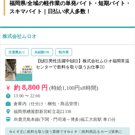
福岡県/全域の軽作業の単発バイト・短期バイト・
スキマバイト｜日払い求人多数！
株式会社ムロオ
交通費あり
未経験OK
軽作業
【🙌🏻男性活躍中🙌🏻】株式会社ムロオ福岡常温
センターで飲料を取り扱うお仕事🏋️‍♀️
8,800
約
円
(時給1,100円x8時間)
13:00 〜 22:00
倉庫内（仕分け・梱包・商品管理）
福岡県糟屋郡新宮町立花口338
JR鹿児島本線(下関・門司港～博多)福工大前駅
車15分
☕🧃🥤主に飲料を取り扱う業務です☕🧃🥤 ◇飲料商品をカーゴ第車に