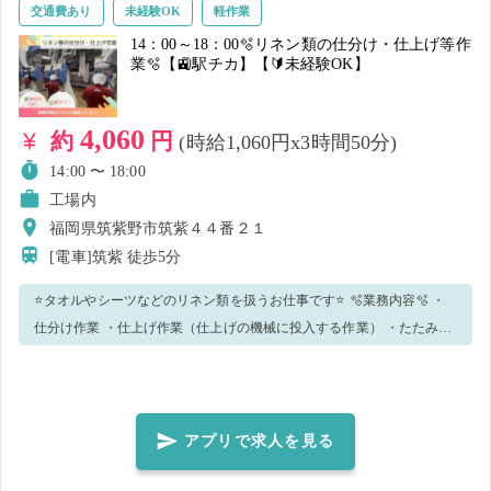
降ろした荷物を現場のベルトコンベアに流していく作業になります。
交通費あり
未経験OK
軽作業
お客様の荷物を取り扱います！ 丁寧な作業のできる方大歓迎です✨ ま
14：00～18：00🫧リネン類の仕分け・仕上げ等作
業🫧【🚉駅チカ】【🔰未経験OK】
た、中腰での作業が続くため、適宜ストレッチなどで膝・腰回りをい
たわってくださいね👀 男女活躍中✨ そばにいる社員がお手伝いします
ので、わからないことがあっても安心して質問してください！ 💪🥰お
4,060
約
円
(時給1,060円x3時間50分)
すすめポイント ✅未経験の方も安心のお仕事！ ✅副業でご就業された
14:00 〜 18:00
い方も歓迎の短時間😊 ✅体を動かすことが好きな方にもってこいの作
工場内
業内容 長期的に就業できる方も大歓迎です！！🔥👌 気になった方はぜ
福岡県筑紫野市筑紫４４番２１
ひご応募ください！
[電車]筑紫
徒歩5分
⭐タオルやシーツなどのリネン類を扱うお仕事です⭐ 🫧業務内容🫧 ・
仕分け作業 ・仕上げ作業（仕上げの機械に投入する作業） ・たたみ作
業 ・その他付随業務 など 💓未経験でも安心💓 ☆わからないことは何
でも聞いてください！ ☆先輩スタッフが丁寧にレクチャーします！ 🌟
皆さんのご応募お待ちしております🌟
アプリで求人を見る