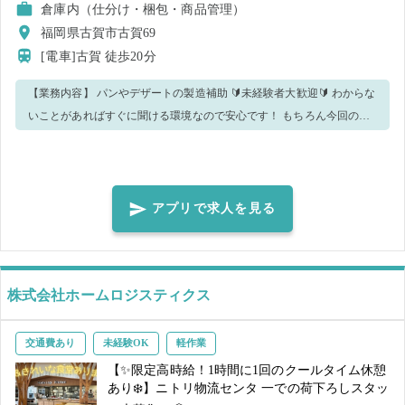
倉庫内（仕分け・梱包・商品管理）
福岡県古賀市古賀69
[電車]古賀
徒歩20分
【業務内容】 パンやデザートの製造補助 🔰未経験者大歓迎🔰 わからな
いことがあればすぐに聞ける環境なので安心です！ もちろん今回のお
仕事をリピートも大歓迎✨✨ ※重要※ こちらの求人はバイトレの派遣
登録が必須となります。 注意事項・質問事項に記載されているものは
必ずご確認いただき、ご対応ください！ 是非バイトレであなたに合っ
た時間のお仕事を見つけてください😊
アプリで求人を見る
株式会社ホームロジスティクス
交通費あり
未経験OK
軽作業
【✨限定高時給！1時間に1回のクールタイム休憩
あり❄️】ニトリ物流センタ 一での荷下ろしスタッ