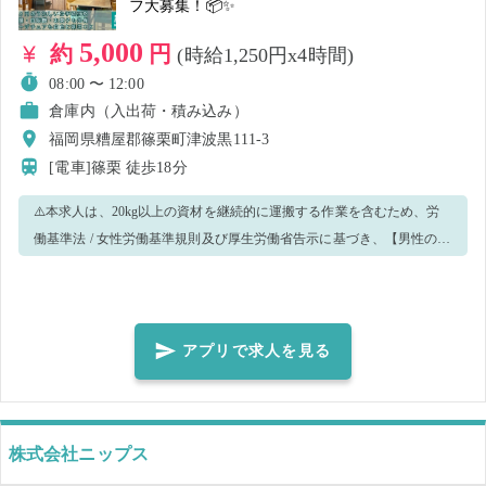
フ大募集！📦✨
5,000
約
円
(時給1,250円x4時間)
08:00 〜 12:00
倉庫内（入出荷・積み込み）
福岡県糟屋郡篠栗町津波黒111-3
[電車]篠栗
徒歩18分
⚠️本求人は、20kg以上の資材を継続的に運搬する作業を含むため、労
働基準法 / 女性労働基準規則及び厚生労働省告示に基づき、【男性の
み】の募集とさせていただきます。 \✨📦繁忙期にご協力いただける皆
様に感謝を込めて、期間限定で待遇UP中！🚛✨/ ・高時給＋実費交通費
上限1,000円まで申請拡大！ ・クールタイム休憩が1時間に1回5分あ
り！ ※通常の休憩とは別で、就業カウントするものですので、安心
アプリで求人を見る
してホッと一息つかれてください。 ※クールタイム休憩は熱中症対
策として、暑さ指数（WBGT）が28℃以上の場合に適用されます。該当
しないお日にちは適用されませんのでご注意ください。 ・夏場は空調
株式会社ニップス
服の貸出もあり！（数に限りがございます） 【🪑主なお仕事内容🪑】
・家具、大型家具の荷下ろし（デバンニング） ・商品の仕分け ※慣れ