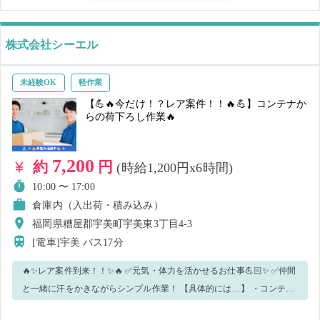
めてご応募いただく方へ 当日、到着後は担当者にお電話頂き「シェア
フルから来ました」とお伝えください。 勤務中については、担当者の
株式会社シーエル
指示に従っていただきますようお願いいたします。 無断欠勤・直前の
キャンセルは厳禁です。 ▼コツコツお仕事をすることが好きな方 ▼丁
寧に作業できる方 などにおすすめです＊° 気になった方はぜひご応募
未経験OK
軽作業
ください♪
【💪🔥今だけ！？レア案件！！🔥💪】コンテナか
らの荷下ろし作業🔥
7,200
約
円
(時給1,200円x6時間)
10:00 〜 17:00
倉庫内（入出荷・積み込み）
福岡県糟屋郡宇美町宇美東3丁目4-3
[電車]宇美
バス17分
🔥✨レア案件到来！！✨🔥 ✅元気・体力を活かせるお仕事💪🏻✨ ✅仲間
と一緒に汗をかきながらシンプル作業！ 【具体的には…】 ・コンテナ
内に入ったケース商品をパレットの上に載せる ※手が空いたら、他の