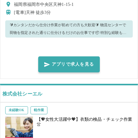
福岡県福岡市中央区天神1-15-1
[電車]天神
徒歩3分
🔰カンタンだから仕分け作業が初めての方も大歓迎🔰 物流センターで
荷物を指定された通りに仕分けるだけのお仕事です📦 特別な経験も技
術も必要なし！！ 丁寧なお仕事を心がけてくれればOKです👍🏻 📍就業
場所：福岡県糟屋郡 ※福岡ICの近くです。 ＝＝＝＝＝＝＝＝＝＝＝
＝＝＝＝＝＝＝＝＝＝＝＝＝＝＝＝＝＝＝＝＝＝＝ ✅こちらの求人は
派遣のお仕事になります。 そのためジョブコレ西日本株式会社への事
アプリで求人を見る
前登録が必要になります。 ※過去ご登録されている方は対応していた
だく必要はございません。 ✅お給料の振込は全てジョブコレ西日本に
て行います。 シェアフル上での即払いはご利用出来ませんのでご了承
株式会社シーエル
下さい。 なお、ジョブコレ西日本でのお給料は最短で作業終了日の、
翌日（銀行営業日）に全額振込でのお支払いとなります。申請方法等
の詳細はスタッフ登録時に登録説開会の動画にてご確認ください。 ※
未経験OK
軽作業
ジョブコレでは18歳未満の方、または高校生の方へのお仕事紹介は行
【💖女性大活躍中💖】衣類の検品・チェック作業
👚
っておりません。 ✅「注意事項」「業務に関する書類」をご確認の上
ご応募ください。