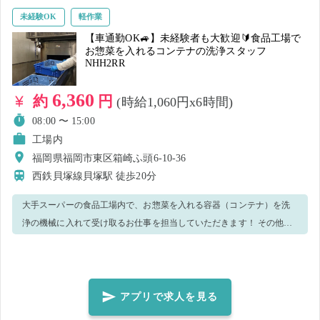
てきたら、他の業務をお任せする可能性もありますが、簡単なお仕事
未経験OK
軽作業
ですので、ご安心ください♪ ※20kg以上の商品がメインとなりますの
【車通勤OK🚙】未経験者も大歓迎🔰食品工場で
お惣菜を入れるコンテナの洗浄スタッフ
で、足/腰等問題なく、体力に自信のある方のご応募をお待ちしており
NHH2RR
ます🔥 【🏠職場環境🏠】 ■🔰フリーターや主婦(夫)の方、未経験の方
等、幅広い層が大活躍中！🔰 ➥不明な点があれば、お近くのスタッフ
6,360
約
円
(時給1,060円x6時間)
に気軽に声をかけてくださいね ♫ みんなでサポートし合う、あたたか
08:00 〜 15:00
い職場です！ ■🍛綺麗な食堂も完備！🍜 ①ありがたい価格✨：定食
工場内
250円～ / 小鉢50円～ ②お昼はもちろん、夕方までカバー⏰：12:00～
福岡県福岡市東区箱崎ふ頭6-10-36
16:00 OPEN ③メニューも多数あり！何にするか迷っちゃう💖 ■💺疲
西鉄貝塚線貝塚駅
徒歩20分
れた体を癒す！マッサージチェアも自由に利用可能🌟💺 ■👕夏場は空調
服貸出有！👕 【🌈長期就業も大歓迎🌈】 気に入っていただけたら、長
大手スーパーの食品工場内で、お惣菜を入れる容器（コンテナ）を洗
期で一緒に働いてくださる方も募集しています！ その際は、社員にぜ
浄の機械に入れて受け取るお仕事を担当していただきます！ その他付
ひお声かけください✨ 🎈長期で働いてくださる場合のPRポイント🎈 ・
随業務もお願いする可能性がございます。 シンプルな作業ですので、
時給1,300円 ・勤務日は2日/週から可能(勤務時間帯は要相談)
特別な経験や知識がなくても安心して働けます♪ わからないことはレク
チャーしますので、ぜひお声がけください！ 【応募条件】 ・日本語が
理解できる方（日常会話レベルでOK） 🌟幅広い年代の男女スタッフが
アプリで求人を見る
活躍中です。 主婦・主夫・学生も大歓迎です！ 【応募後の流れ】 ◆初