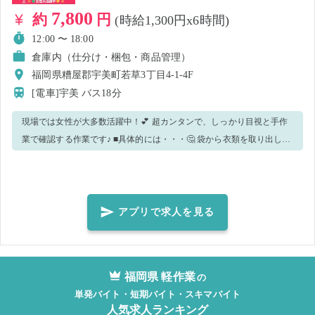
7,800
約
円
(時給1,300円x6時間)
12:00 〜 18:00
倉庫内（仕分け・梱包・商品管理）
福岡県糟屋郡宇美町若草3丁目4-1-4F
[電車]宇美
バス18分
現場では女性が大多数活躍中！💕 超カンタンで、しっかり目視と手作
業で確認する作業です♪ ■具体的には・・・🤔 袋から衣類を取り出し、
タグの確認 ↓ 不備がないかチェック ↓ 問題なけれ
ば、再度綺麗にたたんで袋に入れ直す 取り扱いは衣類なので重量物な
し✨ 難しい作業も一切ないので、初めての方でも安心ですよ♪ ご不明点
等ございましたら、お近くスタッフまでお尋ねくださいね😋 ※手が空
アプリで求人を見る
いたら、他業務をお願いする場合がございます。予めご了承の上、ご
応募ください。 ※作業量や作業の進み具合で早上がりの可能性がござ
います。その場合は実働時間でのお支払いとなりますので、ご了承く
福岡県 軽作業
の
ださい。 ■こんな方におススメ✨♪ ・モクモク作業がお好きな方！ ・目
単発バイト・短期バイト・スキマバイト
視/手作業がお好きな方！
人気求人ランキング