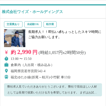
株式会社ワイズ・ホールディングス
交通費あり
未経験OK
軽作業
長期求人！！即払い💰ちょっとしたスキマ時間に
ご協力お願いします。
2,990
約
円
(時給1,057円x2時間50分)
13:00 〜 15:50
倉庫内（入出荷・積み込み）
福岡県宮若市宮田542-4
福北ゆたか線(折尾～桂川)小竹駅
車13分
弊社求人見ていただきありがとうございます。 弊社で現在ほしい人材
としては長期で就業いただける方を希望しております。 まずはお試し
で就業してからでも構いませんので、お気軽にご応募くださいませ。
以下業務をお願いします。 ・梱包物をベルトに流し込む →約5キロぐ