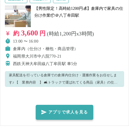
てくださいね ♫ みんなでサポートし合う、あたたかい職場です！ ■🍛
【男性限定！高時給1200円💰】倉庫内で家具の仕
綺麗な食堂も完備！🍜 ➥①ありがたい価格✨：定食250円～ / 小鉢50円
分け作業📦＠八丁牟田駅
～ ②お昼はもちろん、夕方までカバー⏰：12:00～16:00 OPEN ③
メニューも多数あり！何にするか迷っちゃう💖 ■💺疲れた体を癒す！マ
3,600
約
円
(時給1,200円x3時間)
ッサージチェアも自由に利用可能🌟💺 ■👕夏場は空調服貸出有！👕
13:00 〜 16:00
【🌈長期就業も大歓迎🌈】 気に入っていただけたら、長期で一緒に働
倉庫内（仕分け・梱包・商品管理）
いてくださる方も募集しています！ その際は、社員にぜひお声かけく
福岡県大川市中八院770-21
ださい✨
西鉄天神大牟田線八丁牟田駅
車5分
家具配送を行っている倉庫での倉庫内仕分け・運搬作業をお任せしま
す♪ 【 業務内容 】 🛋️トラックで運ばれてくる商品（家具）の仕分
け 🪑商品を指定の場所への運搬 🛏️発注データを見て商品ごとに分類
📦積み込みの際の荷物の運搬 など 倉庫内を動き回るので、体力に自
信のある方にお勧めです🙋‍♂️ ◎男性スタッフ活躍中💪 ◎カンタン・シン
プルな作業のため未経験OK🔰 ◎業務の進捗度によって適宜休憩あり♪
アプリで求人を見る
◆どんな人が向いている？ ・体を動かす事に抵抗のない方 ・丁寧な作
業が得意な方大歓迎！ 【 複数日の求人掲載中！ 】 企業フォロー・求