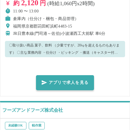
2,120
約
円
(時給1,060円x2時間)
11:00 〜 13:00
倉庫内（仕分け・梱包・商品管理）
福岡県京都郡苅田町浜町4483‐15
JR日豊本線(門司港～佐伯)小波瀬西工大前駅
車6分
〇取り扱い商品 菓子、飲料 （少量ですが、20㎏を超えるものもありま
す） 〇主な業務内容 ・仕分け ・ピッキング ・搬送（キャスター付き
台車） ・その他、作業補助 これから店頭・お客様の元に届く商品を扱
っているので、丁寧に作業をお願いします！ コツコツ＆モクモクと作
業を進めていけばOK 一人で集中して作業したい人にはぴったり!! 通勤
は車、バイク、自転車OK！ 女性も多く就業しておりますので、ふるっ
アプリで求人を見る
てご応募くださいませ。
フーズアンドフーズ株式会社
未経験OK
軽作業