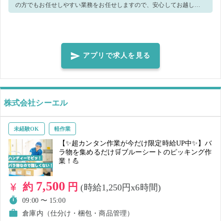
の方でもお任せしやすい業務をお任せしますので、安心してお越しく
ださい♪ ▼業務内容 ・惣菜の製造補助 ・パック詰め ・巻き寿司の製造
作業 ・品出し ・清掃 などの作業をお任せします！ その他、当日の状
況によっては別のお仕事をお任せする場合がございます。 予めご了承
ください。 当日は店舗スタッフが優しく対応します！ 皆さんとお会い
アプリで求人を見る
できることを楽しみにしています♪ 当日は、エプロンとキャップを貸し
出しします。
株式会社シーエル
未経験OK
軽作業
【✨超カンタン作業が今だけ限定時給UP中✨】バ
ラ物を集めるだけ🛒ブルーシートのピッキング作
業！💪
7,500
約
円
(時給1,250円x6時間)
09:00 〜 15:00
倉庫内（仕分け・梱包・商品管理）