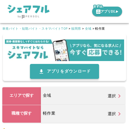
アプリDL
単発バイト・短期バイト・スキマバイトTOP
>
福岡県
>
全域
>
軽作業
アプリをダウンロード
エリアで探す
全域
選択
職種で探す
軽作業
選択