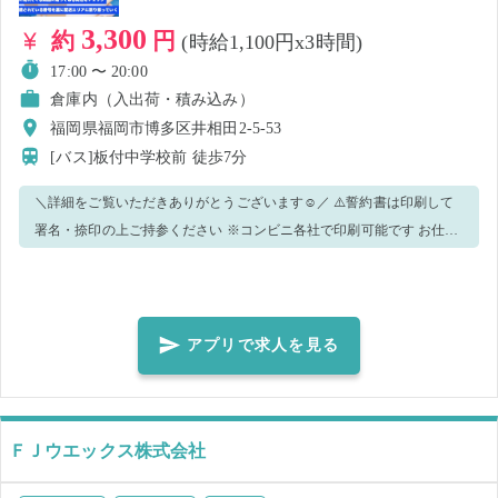
3,300
約
円
(時給1,100円x3時間)
17:00 〜 20:00
倉庫内（入出荷・積み込み）
福岡県福岡市博多区井相田2-5-53
[バス]板付中学校前
徒歩7分
＼詳細をご覧いただきありがとうございます☺️／ ⚠️誓約書は印刷して
署名・捺印の上ご持参ください ※コンビニ各社で印刷可能です お仕事
としては ・ベルトコンベアに載っているお客様の荷物を 数字を見て自
分の担当する数字を引いてくる仕事 ・ドライバーがトラックからの降
ろした荷物をベルトコンベアに載せるお仕事 上記2つを担当していただ
きます！ お仕事の内容は現場の進捗に合わせて変更が出るので原則ユ
アプリで求人を見る
ーザーの方は業務内容を選べないことをご了承ください。 どちらに配
属されるかは当日の荷量で決まります。 【業務詳細】 ・荷引き作業 ・
荷下ろし補助作業 ＝荷引き作業とは？？＝ ベルトコンベアから流れて
ＦＪウエックス株式会社
くる荷物を自分の担当してる数字を別のレーンに仕分ける作業をお願
いします！ ＝荷降ろし補助作業とは？？＝ ドライバーがトラックから