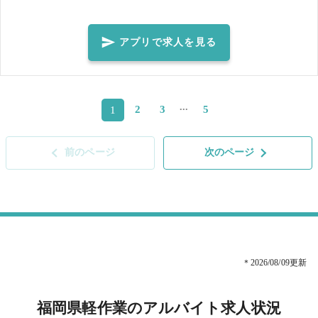
お仕事（商品の品出し・棚入れなど）をお願いすることもございま
す。ご了承くださいませ。 ※重量10～20kgの物を持つ作業となります
ので、腰痛持ちの方等はご応募をお控えください。 体力に自信のある
アプリで求人を見る
方、上記のような業務経験のある方、大歓迎です💪 荷物を降ろすだけ
のお仕事なので難しい作業は一切なし🌟 初めての方でも体力があれ
ば、安心してお仕事できますよ！ 是非一緒に体を動かして稼ぎません
...
2
3
5
1
か？☆彡 ■当社の求人に関して 急遽募集をさせていただくことが多く
ございます！ 一度ご就業いただき、「また働きたい！」と思っていた
だけましたら、下記2点のどちらかをご対応いただくことをオススメし
前のページ
次のページ
ております♬ ①シェアフルアプリ内、求人右上の♡マークを押す ②当
社求人を開いた下部、【企業・レビュー情報】右側のフォローを押す
【勤務時間の最後に簡単なアンケートを実施しております。 ご協力の
ほどよろしくお願いいたします！】
＊2026/08/09更新
福岡県軽作業のアルバイト求人状況