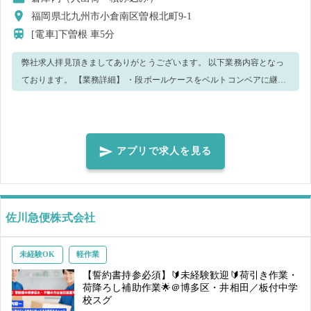
福岡県北九州市小倉南区曽根北町9-1
[電車]下曽根
車5分
弊社求人拝見頂きましてありがとうございます。 以下業務内容となっ
ております。 【業務詳細】 ・段ボールケースをベルトコンベアに継続
的に投入する作業 ・段ボールケースをカートに継続的に投入する作業
・コンテナへの詰め込み、荷下ろし業務 また、段ボールケースは２０
㎏～３０㎏の商品となっておりますので力仕事難しい方はご応募遠慮
くださいませ。 商品としては ※日用品や生活用品、医療品、日用雑貨
アプリで求人を見る
商品、お菓子、食品 ・・・など ・その他倉庫内作業 ※添付資料にもご
ざいますが、状況に応じて倉庫内での他業務もお願いする可能性ござ
います。 ※当求人につきまして 20㎏以上のものを継続的に扱うため、
佐川急便株式会社
男性限定の求人となります。（労働基準法、女性労働基準規則及び厚
生労働省告示の基づく）
未経験OK
軽作業
【誓約書持参必須】🔰未経験歓迎🔰荷引き作業・
荷降ろし補助作業🌟＠博多区・井相田／板付中学
校スグ