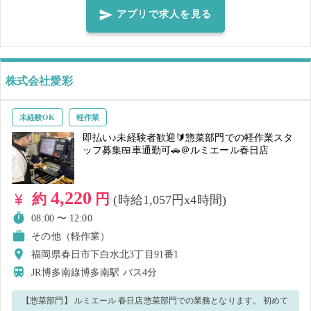
舗スタッフが優しく対応します！ 皆さんとお会いできることを楽しみ
アプリで求人を見る
にしています♪ ※通勤手段について※ 車通勤可。 無料駐車場有。 店舗
入口の反対車線側の駐車場をご利用ください。 手前はお客様用となり
ますので奥から駐車ください。
株式会社愛彩
未経験OK
軽作業
即払い♪未経験者歓迎🔰惣菜部門での軽作業スタ
ッフ募集🍱車通勤可🚗＠ルミエール春日店
4,220
約
円
(時給1,057円x4時間)
08:00 〜 12:00
その他（軽作業）
福岡県春日市下白水北3丁目91番1
JR博多南線博多南駅
バス4分
【惣菜部門】 ルミエール 春日店惣菜部門での業務となります。 初めて