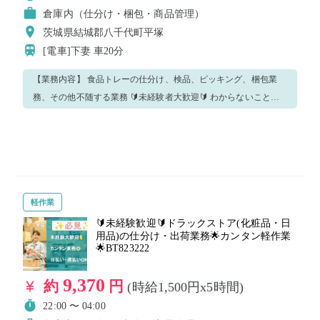
倉庫内（仕分け・梱包・商品管理）
茨城県結城郡八千代町平塚
[電車]下妻
車20分
【業務内容】 食品トレーの仕分け、検品、ピッキング、梱包業
務、その他不随する業務 🔰未経験者大歓迎🔰 わからないことが
あればすぐに聞ける環境なので安心です！ もちろん今回のお仕事
をリピートも大歓迎✨✨ ※重要※ こちらの求人はバイトレの派遣
登録が必須となります。 注意事項・質問事項に記載されているも
のは必ずご確認いただき、ご対応ください！ 是非バイトレであな
たに合った時間のお仕事を見つけてください😊
軽作業
🔰未経験歓迎🔰ドラックストア(化粧品・日
用品)の仕分け・出荷業務🌟カンタン軽作業
🌟BT823222
9,370
約
円
(時給1,500円x5時間)
22:00 〜 04:00