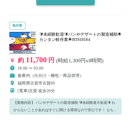
仕事を見つけてください😊
軽作業
🔰未経験歓迎🔰パンやデザートの製造補助🌟
カンタン軽作業🌟BT818184
11,700
約
円
(時給1,300円x8時間)
18:00 〜 03:00
倉庫内（仕分け・梱包・商品管理）
福岡県古賀市古賀69
[電車]古賀
徒歩20分
【業務内容】 パンやデザートの製造補助 🔰未経験者大歓迎🔰 わ
からないことがあればすぐに聞ける環境なので安心です！ もちろ
ん今回のお仕事をリピートも大歓迎✨✨ ※重要※ こちらの求人は
バイトレの派遣登録が必須となります。 注意事項・質問事項に記