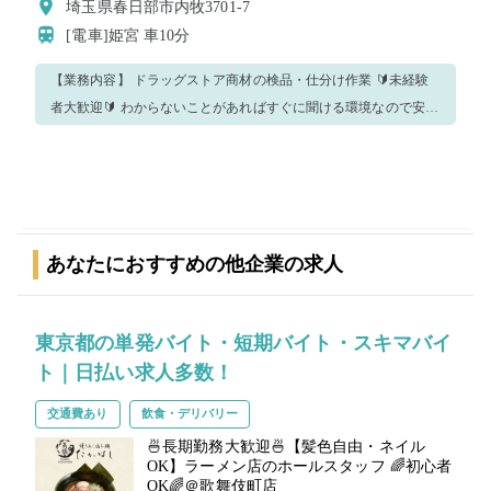
埼玉県春日部市内牧3701-7
[電車]姫宮
車10分
【業務内容】 ドラッグストア商材の検品・仕分け作業 🔰未経験
者大歓迎🔰 わからないことがあればすぐに聞ける環境なので安心
です！ もちろん今回のお仕事をリピートも大歓迎✨✨ ※重要※
こちらの求人はバイトレの派遣登録が必須となります。 注意事
項・質問事項に記載されているものは必ずご確認いただき、ご対
応ください！ 是非バイトレであなたに合った時間のお仕事を見つ
けてください😊
あなたにおすすめの他企業の求人
東京都の単発バイト・短期バイト・スキマバイ
ト｜日払い求人多数！
交通費あり
飲食・デリバリー
🍜長期勤務大歓迎🍜【髪色自由・ネイル
OK】ラーメン店のホールスタッフ 🌈初心者
OK🌈＠歌舞伎町店