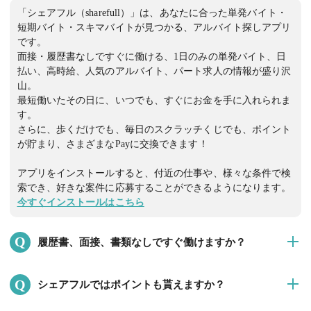
品を棚入れする作業！ 就業時間・・・9:00～19:00の間で4時間以
「シェアフル（sharefull）」は、あなたに合った単発バイト・
上。時間帯は要相談。 ※ライフスタイルに合わせた時間で就業可
短期バイト・スキマバイトが見つかる、アルバイト探しアプリ
能です♪ 就業日数・・・週3日からOK（平日のみ稼働） 時給：
です。
1,230円 交通費：実費支給 💗男女が活躍する職場です！ 💗弊社従
面接・履歴書なしですぐに働ける、1日のみの単発バイト、日
払い、高時給、人気のアルバイト、パート求人の情報が盛り沢
業員が50名前後日々勤務している職場になり、困ったことは遠慮
山。
なく常駐社員、先輩に相談できる環境です！ 💗職場は空調完備で
最短働いたその日に、いつでも、すぐにお金を手に入れられま
１年中２０℃となっておりますので、とても働きやすい環境で
す。
す！ 💗20代から50代までの幅広い世代が働いています！ 社員も4
さらに、歩くだけでも、毎日のスクラッチくじでも、ポイント
名常駐しています。 👦🏻未経験者も大歓迎です👧🏻 皆様のご応
が貯まり、さまざまなPayに交換できます！
募お待ちしております😊
アプリをインストールすると、付近の仕事や、様々な条件で検
索でき、好きな案件に応募することができるようになります。
今すぐインストールはこちら
Q
履歴書、面接、書類なしですぐ働けますか？
はい。数時間でも、 働きたい時間に、面接・履歴書なしですぐ
Q
シェアフルではポイントも貰えますか？
に働くことができます！
※就業決定後、企業担当者より提出を求められる場合は提出を