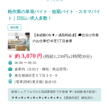
軽作業の単発バイト・短期バイト・スキマバイ
ト｜日払い求人多数！
軽作業
【未経験OK🔰／💰高時給💰】🚚仕分け作業
のお仕事📦＠芝5丁目倉庫
3,070
約
円
(時給1,230円x2時間30分)
06:00 〜 08:30
倉庫内（仕分け・梱包・商品管理）
東京都港区芝５丁目３０−９
[電車]田町(東京都)
徒歩5分
😆😆シェアフルでの人気就業場所です😆😆 🔰✨未経験者大歓迎✨
🔰 🔶🔹🔶🔹🔶🔹🔶🔹🔶🔹🔶🔹🔶🔹🔶🔹 【業務内容】 梱包済の商
品を受け取り、配送ルートごとに仕分けをするお仕事です📦🙌 コ