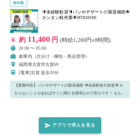
軽作業
🔰未経験歓迎🔰パンやデザートの製造補助🌟
カンタン軽作業🌟BT818180
11,400
約
円
(時給1,200円x8時間)
20:00 〜 05:00
倉庫内（仕分け・梱包・商品管理）
福岡県古賀市古賀69
[電車]古賀
徒歩20分
【業務内容】 パンやデザートの製造補助 🔰未経験者大歓迎🔰 わ
からないことがあればすぐに聞ける環境なので安心です！ もちろ
ん今回のお仕事をリピートも大歓迎✨✨ ※重要※ こちらの求人は
バイトレの派遣登録が必須となります。 注意事項・質問事項に記
載されているものは必ずご確認いただき、ご対応ください！ 是非
バイトレであなたに合った時間のお仕事を見つけてください😊
アプリで求人を見る