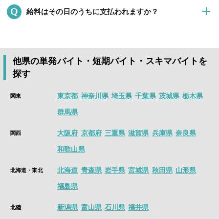
はい。シェアフルでは、歩く、毎日のスクラッチくじ、友達招
お願いいたします。
Q
給料はその日のうちに支払われますか？
待、ミッションなどたくさんの方法でポイントを獲得できま
す。
面接・履歴書なしで、数時間から働ける単発バイト、日払い、
はい。シェアフルでは、最短働いたその日のうちに、すぐに給
貯まったポイントはさまざまなPayに交換できます。
高時給、人気のアルバイト情報が盛り沢山！
料が支払われる即払い求人が沢山ございます。
アプリをインストールすると、付近の仕事や、様々な条件で検
※「即払い可」アイコンが表示されている求人のお仕事で就業
スキマ時間を価値にかえる単発バイト・短期バイト・スキマバ
索でき、好きな案件に応募することができるようになります。
他県の単発バイト・短期バイト・スキマバイトを
した場合
イトアプリは
シェアフル
今すぐインストールはこちら
探す
面接・履歴書なしで、数時間から働ける単発バイト、日払い、
高時給、人気のアルバイト情報が盛り沢山！
東京都
神奈川県
埼玉県
千葉県
茨城県
栃木県
関東
アプリインストール後、1分で求人を探すことができます。
群馬県
今すぐインストールはこちら
大阪府
京都府
三重県
滋賀県
兵庫県
奈良県
関西
和歌山県
北海道
青森県
岩手県
宮城県
秋田県
山形県
北海道・東北
福島県
新潟県
富山県
石川県
福井県
北陸