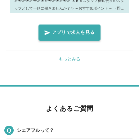
🎉🌟🎉🌟🎉🌟🎉🌟🎉🌟🎉🌟🎉🌟🎉 ＳＢＳスタッフ株式会社のスタ
ッフとして一緒に働きませんか？✨ ～おすすめポイント～ ・即払
サービス有💰 ・もちろん未経験もOK🔰 ・交通費実費支給👛 ・週
3日～OK！勤務時間も相談にのります👌Wワークにもピッタリ♪
🌟🎉🌟🎉🌟🎉🌟🎉🌟🎉🌟🎉🌟🎉🌟🎉 注意事項を必ずご確認の上、
アプリで求人を見る
エントリーをお願い致します。 ＜当日の流れ＞ ・現地の駐輪場
に到着後に05017414650へお電話をお願いします。 ・シェアフル
から来ましたとお伝え下さい。 ・担当者から勤怠QRコードを提
もっとみる
示させて頂きますのでチェックインをお願いします。 ・席にご案
内後、ご紹介可能なお仕事の説明をさせて頂きます。 ・説明を聞
いて頂いた方で就業若しくは登録をご希望の方に対して本採用後
の流れ等の説明を行います。 ・就業及び登録を希望されない方は
お仕事の説明後にチェックアウトをして頂きます。 ＜採用後の職
場環境＞ 就業場所・・・東京都大田区平和島1-2-30 センコー平
よくあるご質問
和島PDセンター3F 通勤・・・平和島駅から徒歩15分、大森駅か
ら路線バス約10分 業務内容・・・医療製品(カテーテルなど)の入
荷＆出荷業務⇒商品のリストを見ながらorハンディスキャナーを
Q
シェアフルって？
用いながらご注文の商品を集める作業！商品を梱包する作業！商