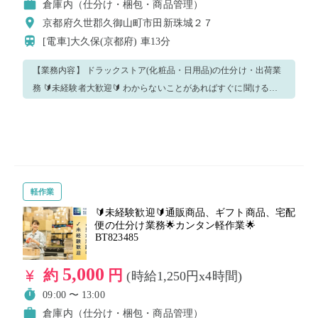
倉庫内（仕分け・梱包・商品管理）
京都府久世郡久御山町市田新珠城２７
[電車]大久保(京都府)
車13分
【業務内容】 ドラックストア(化粧品・日用品)の仕分け・出荷業
務 🔰未経験者大歓迎🔰 わからないことがあればすぐに聞ける環
境なので安心です！ もちろん今回のお仕事をリピートも大歓迎
✨✨ ※重要※ こちらの求人はバイトレの派遣登録が必須となりま
す。 注意事項・質問事項に記載されているものは必ずご確認いた
だき、ご対応ください！ 是非バイトレであなたに合った時間のお
仕事を見つけてください😊
軽作業
🔰未経験歓迎🔰通販商品、ギフト商品、宅配
便の仕分け業務🌟カンタン軽作業🌟
BT823485
5,000
約
円
(時給1,250円x4時間)
09:00 〜 13:00
倉庫内（仕分け・梱包・商品管理）