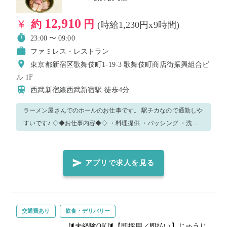
12,910
約
円
(時給1,230円x9時間)
23:00 〜 09:00
ファミレス・レストラン
東京都新宿区歌舞伎町1-19-3 歌舞伎町商店街振興組合ビ
ル 1F
西武新宿線西武新宿駅
徒歩4分
ラーメン屋さんでのホールのお仕事です。 駅チカなので通勤しや
すいです♪ ◇◆お仕事内容◆◇ ・料理提供 ・バッシング ・洗い
場 ・ホール業務 ◇◆お店の雰囲気◆◇ 店長やスタッフが優しく
レクチャーさせていただきますので、安心してご就業いただけま
す！ わからないことや困ったことがあったら、気軽に質問してく
アプリで求人を見る
ださいね♪ ◇◆服装等について◆◇ ネイルはOKですが、手袋を
していただきます。 料理を扱うお仕事なので清潔感のある格好で
お願いします。 髪の毛の長い方は結んでください。 香水はお控
えください。 時計、ネックレス、指輪やアクセサリーは勤務前に
交通費あり
飲食・デリバリー
外してください。 ◇◆継続勤務◆◇ 長期アルバイトも募集中で
🔰未経験OK🔰【即採用／即払い】じゅうじ