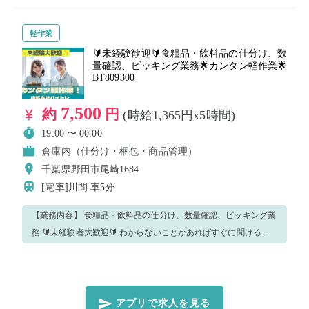
軽作業
🔰未経験歓迎🔰食糧品・飲料品の仕分け、数
量確認、ピッキング業務🌟カンタン軽作業🌟
BT809300
7,500
約
円
(時給1,365円x5時間)
19:00 〜 00:00
倉庫内（仕分け・梱包・商品管理）
千葉県野田市尾崎1684
[電車]川間
車5分
【業務内容】 食糧品・飲料品の仕分け、数量確認、ピッキング業
務 🔰未経験者大歓迎🔰 わからないことがあればすぐに聞ける環
境なので安心です！ もちろん今回のお仕事をリピートも大歓迎
✨✨ ※重要※ こちらの求人はバイトレの派遣登録が必須となりま
す。 注意事項・質問事項に記載されているものは必ずご確認いた
だき、ご対応ください！ 是非バイトレであなたに合った時間のお
アプリで求人を見る