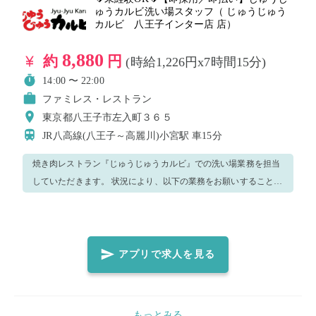
ゅうカルビ洗い場スタッフ（ じゅうじゅう
す。 働いてみて、続けてみたいと思ってくださったら、レギュラ
カルビ 八王子インター店 店）
ーのアルバイトにてお迎えさせてください^^ ※休憩の開始時間は
前後する場合があります。
8,880
約
円
(時給1,226円x7時間15分)
14:00 〜 22:00
ファミレス・レストラン
東京都八王子市左入町３６５
JR八高線(八王子～高麗川)小宮駅
車15分
焼き肉レストラン『じゅうじゅうカルビ』での洗い場業務を担当
していただきます。 状況により、以下の業務をお願いすることも
ございます。 ・下げ膳 ・片づけ お客様のお食事が終わったお皿
やコップなどの洗浄をお願いします。 状況によりその他の業務を
お願いすることもございます。
アプリで求人を見る
もっとみる