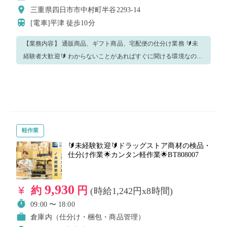
三重県四日市市中村町半谷2293-14
[電車]平津
徒歩10分
【業務内容】 通販商品、ギフト商品、宅配便の仕分け業務 🔰未
経験者大歓迎🔰 わからないことがあればすぐに聞ける環境なので
安心です！ もちろん今回のお仕事をリピートも大歓迎✨✨ ※重要
※ こちらの求人はバイトレの派遣登録が必須となります。 注意
事項・質問事項に記載されているものは必ずご確認いただき、ご
対応ください！ 是非バイトレであなたに合った時間のお仕事を見
つけてください😊
軽作業
🔰未経験歓迎🔰ドラッグストア商材の検品・
仕分け作業🌟カンタン軽作業🌟BT808007
9,930
約
円
(時給1,242円x8時間)
09:00 〜 18:00
倉庫内（仕分け・梱包・商品管理）