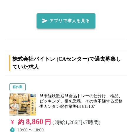
トレの派遣登録が必須となります。 注意事項・質問事項に記載さ
れているものは必ずご確認いただき、ご対応ください！ 是非バイ
トレであなたに合った時間のお仕事を見つけてください😊
アプリで求人を見る
株式会社バイトレ (CAセンター)で過去募集し
ていた求人
軽作業
🔰未経験歓迎🔰食品トレーの仕分け、検品、
ピッキング、梱包業務、その他不随する業務
🌟カンタン軽作業🌟BT815107
8,860
約
円
(時給1,266円x7時間)
10:00 〜 18:00