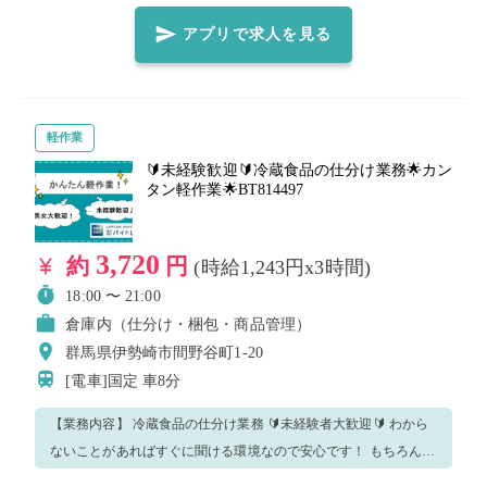
載されているものは必ずご確認いただき、ご対応ください！ 是非
バイトレであなたに合った時間のお仕事を見つけてください😊
アプリで求人を見る
軽作業
🔰未経験歓迎🔰冷蔵食品の仕分け業務🌟カン
タン軽作業🌟BT814497
3,720
約
円
(時給1,243円x3時間)
18:00 〜 21:00
倉庫内（仕分け・梱包・商品管理）
群馬県伊勢崎市間野谷町1-20
[電車]国定
車8分
【業務内容】 冷蔵食品の仕分け業務 🔰未経験者大歓迎🔰 わから
ないことがあればすぐに聞ける環境なので安心です！ もちろん今
回のお仕事をリピートも大歓迎✨✨ ※重要※ こちらの求人はバイ