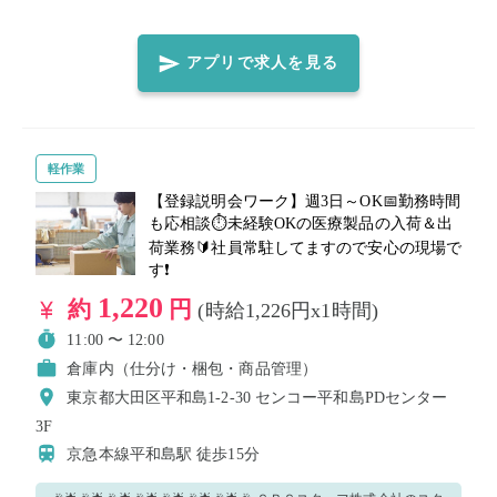
ツコツ＆モクモクと作業を進めていけばOK🙆👌 一人で集中して
作業したい人にはぴったり!!✨✨ お気軽にぜひご応募ください！
🙌 🔶🔹🔶🔹🔶🔹🔶🔹🔶🔹🔶🔹🔶🔹🔶🔹 これからお客様の元に届
アプリで求人を見る
く商品を扱っているので、丁寧に作業をお願いします！😊 重たい
物だと15キロ前後の物を持ち運んで頂くこともございます。 🚨お
荷物は住所を見ての仕分けとなります。 🚨文字が読める方、日本
語の理解力がある方のみとなります。 シンプルなお仕事ですの
軽作業
で、未経験の方もOK◎ わからないことは丁寧にレクチャーしま
【登録説明会ワーク】週3日～OK📅勤務時間
も応相談⏱未経験OKの医療製品の入荷＆出
すので、ご安心ください！！ スキマ時間を活用し、ぜひ弊社でお
荷業務🔰社員常駐してますので安心の現場で
仕事しませんか！？👀 気になる方はぜひご応募ください♪
す❗
1,220
約
円
(時給1,226円x1時間)
11:00 〜 12:00
倉庫内（仕分け・梱包・商品管理）
東京都大田区平和島1-2-30 センコー平和島PDセンター
3F
京急本線平和島駅
徒歩15分