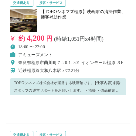
交通費あり
接客・サービス
【TOHOシネマズ橿原】映画館の清掃作業、
接客補助作業
4,200
約
円
(時給1,051円x4時間)
18:00 〜 22:00
アミューズメント
奈良県橿原市曲川町７-20-1- 301 イオンモール橿原 ３F
近鉄橿原線大和八木駅
バス21分
TOHOシネマズ株式会社が運営する映画館です。 [仕事内容] 劇場
スタッフの運営サポートをお願いします。 ・清掃 ・備品補充 ・
運搬 ・配布 ・列整理 ・その他運営に必要な補助作業 劇場従業員
がしっかりフォローしますので、未経験の方でも安心して働けま
す。 皆様のご応募をお待ちしております！
交通費あり
接客・サービス