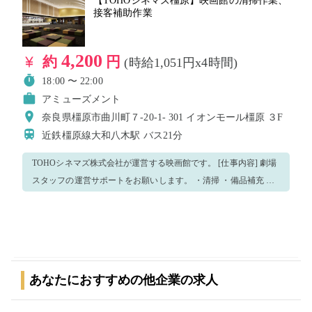
【TOHOシネマズ橿原】映画館の清掃作業、
接客補助作業
4,200
約
円
(時給1,051円x4時間)
18:00 〜 22:00
アミューズメント
奈良県橿原市曲川町７-20-1- 301 イオンモール橿原 ３F
近鉄橿原線大和八木駅
バス21分
TOHOシネマズ株式会社が運営する映画館です。 [仕事内容] 劇場
スタッフの運営サポートをお願いします。 ・清掃 ・備品補充 ・
運搬 ・配布 ・列整理 ・その他運営に必要な補助作業 劇場従業員
がしっかりフォローしますので、未経験の方でも安心して働けま
す。 皆様のご応募をお待ちしております！
あなたにおすすめの他企業の求人