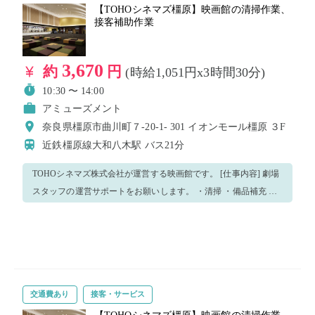
【TOHOシネマズ橿原】映画館の清掃作業、
接客補助作業
3,670
約
円
(時給1,051円x3時間30分)
10:30 〜 14:00
アミューズメント
奈良県橿原市曲川町７-20-1- 301 イオンモール橿原 ３F
近鉄橿原線大和八木駅
バス21分
TOHOシネマズ株式会社が運営する映画館です。 [仕事内容] 劇場
スタッフの運営サポートをお願いします。 ・清掃 ・備品補充 ・
運搬 ・配布 ・列整理 ・その他運営に必要な補助作業 劇場従業員
がしっかりフォローしますので、未経験の方でも安心して働けま
す。 皆様のご応募をお待ちしております！
交通費あり
接客・サービス