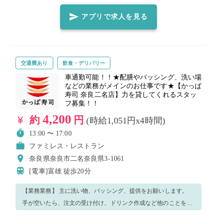
事しましょう！ ◆飲食店就業未経験でもOK！ ◆明るく笑顔で大
きな声で働いていただける方大歓迎！ ◆自ら率先してテキパキと
アプリで求人を見る
動ける方大歓迎！
交通費あり
飲食・デリバリー
車通勤可能！！★配膳やバッシング、洗い場
などの業務がメインのお仕事です★【かっぱ
寿司 奈良二名店】力を貸してくれるスタッ
フ募集！！
4,200
約
円
(時給1,051円x4時間)
13:00 〜 17:00
ファミレス・レストラン
奈良県奈良市二名奈良県3-1061
[電車]富雄
徒歩20分
【業務業務】 主に洗い物、バッシング、提供をお願いします。
手が空いたら、注文の受け付け、ドリンク作成など他のことをお
願いする場合がございます。 慣れてきたらドリンクや料理のおす