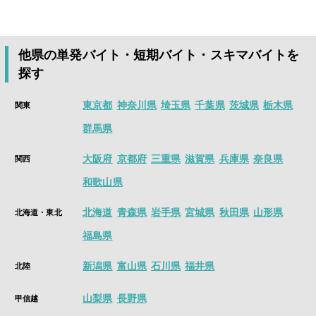
す。
面接・履歴書なしで、数時間から働ける単発バイト、日払い、
はい。シェアフルでは、最短働いたその日のうちに、すぐに給
貯まったポイントはさまざまなPayに交換できます。
高時給、人気のアルバイト情報が盛り沢山！
料が支払われる即払い求人が沢山ございます。
アプリをインストールすると、付近の仕事や、様々な条件で検
※「即払い可」アイコンが表示されている求人のお仕事で就業
スキマ時間を価値にかえる単発バイト・短期バイト・スキマバ
索でき、好きな案件に応募することができるようになります。
他県の単発バイト・短期バイト・スキマバイトを
した場合
イトアプリは
シェアフル
今すぐインストールはこちら
探す
面接・履歴書なしで、数時間から働ける単発バイト、日払い、
高時給、人気のアルバイト情報が盛り沢山！
東京都
神奈川県
埼玉県
千葉県
茨城県
栃木県
関東
アプリインストール後、1分で求人を探すことができます。
群馬県
今すぐインストールはこちら
大阪府
京都府
三重県
滋賀県
兵庫県
奈良県
関西
和歌山県
北海道
青森県
岩手県
宮城県
秋田県
山形県
北海道・東北
福島県
新潟県
富山県
石川県
福井県
北陸
山梨県
長野県
甲信越