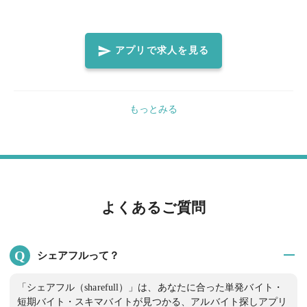
すめをしていただけるととても助かります。 分からないことや不
安があればスタッフにどんどん聞いてください。 優しく丁寧に教
えますのでご安心ください。 笑顔で元気よく楽しみながら仕事し
アプリで求人を見る
ましょう！ ◆飲食店就業未経験でもOK！ ◆明るく笑顔で大きな
声で働いていただける方大歓迎！ ◆自ら率先してテキパキと動け
る方大歓迎！
もっとみる
よくあるご質問
Q
シェアフルって？
「シェアフル（sharefull）」は、あなたに合った単発バイト・
短期バイト・スキマバイトが見つかる、アルバイト探しアプリ