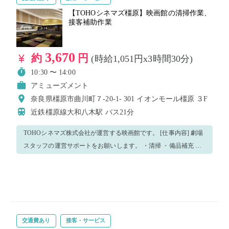
【TOHOシネマズ橿原】映画館の清掃作業、
接客補助作業
3,670
約
円
(時給1,051円x3時間30分)
10:30 〜 14:00
アミューズメント
奈良県橿原市曲川町７-20-1- 301 イオンモール橿原 ３F
近鉄橿原線大和八木駅
バス21分
TOHOシネマズ株式会社が運営する映画館です。 [仕事内容] 劇場
スタッフの運営サポートをお願いします。 ・清掃 ・備品補充 ・
運搬 ・配布 ・列整理 ・その他運営に必要な補助作業 劇場従業員
がしっかりフォローしますので、未経験の方でも安心して働けま
す。 皆様のご応募をお待ちしております！
交通費あり
接客・サービス