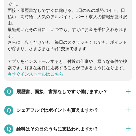
です。
面接・履歴書なしですぐに働ける、1日のみの単発バイト、日
払い、高時給、人気のアルバイト、パート求人の情報が盛り沢
山。
最短働いたその日に、いつでも、すぐにお金を手に入れられま
す。
さらに、歩くだけでも、毎日のスクラッチくじでも、ポイント
が貯まり、さまざまなPayに交換できます！
アプリをインストールすると、付近の仕事や、様々な条件で検
索でき、好きな案件に応募することができるようになります。
今すぐインストールはこちら
Q
履歴書、面接、書類なしですぐ働けますか？
はい。数時間でも、 働きたい時間に、面接・履歴書なしですぐ
Q
シェアフルではポイントも貰えますか？
に働くことができます！
※就業決定後、企業担当者より提出を求められる場合は提出を
はい。シェアフルでは、歩く、毎日のスクラッチくじ、友達招
お願いいたします。
Q
給料はその日のうちに支払われますか？
待、ミッションなどたくさんの方法でポイントを獲得できま