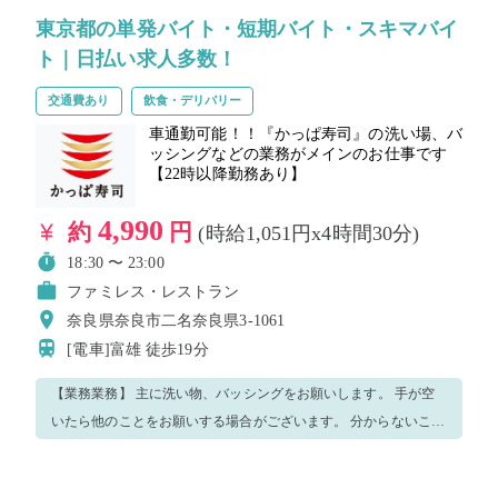
東京都の単発バイト・短期バイト・スキマバイ
ト｜日払い求人多数！
交通費あり
飲食・デリバリー
車通勤可能！！『かっぱ寿司』の洗い場、バ
ッシングなどの業務がメインのお仕事です
【22時以降勤務あり】
4,990
約
円
(時給1,051円x4時間30分)
18:30 〜 23:00
ファミレス・レストラン
奈良県奈良市二名奈良県3-1061
[電車]富雄
徒歩19分
【業務業務】 主に洗い物、バッシングをお願いします。 手が空
いたら他のことをお願いする場合がございます。 分からないこと
や不安があればスタッフにどんどん聞いてください。 優しく丁寧
に教えますのでご安心ください。 笑顔で元気よく楽しみながら仕