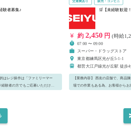
交通費あり
販売・コンビニ
経験者募集♪
🛒【未経験歓迎
2,450
約
円
(時給1,
07:00 〜 09:00
スーパー・ドラッグストア
東京都練馬区光が丘5-1-1
都営大江戸線光が丘駅
徒歩4
本的はレジ操作は「ファミリーマー
【業務内容】 西友の店舗で、商品陳
ジ経験者の方でもご応募いただけま
場での作業もある為、お客様からお
了承くださいませ。 【業務内容詳細】 ◆品出し（仕分け・補充・ライザーおろし含む） ◆カゴ・カ
ート整理～日中のみ ◆倉庫整理 ◆
す！ 【重要】 髪の色、ヒゲ、アクセサリー等について規定がございます。「注意事項」を参照の
上、守れる方のみご応募ください。規
る
品の保管について 貴重品について
破損した際については当店では 責任を負えま