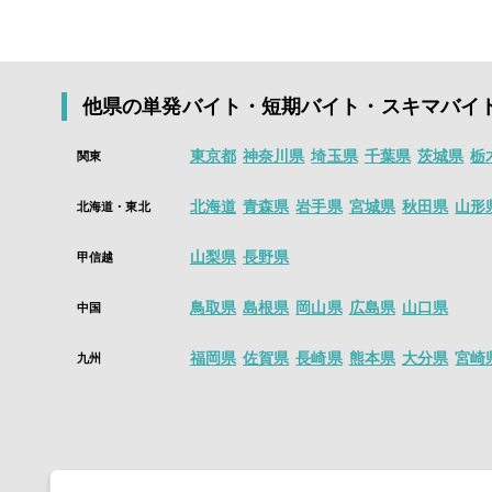
るようになりま
今すぐインスト
はい。シェアフ
スキマ時間を価
す。
※「即払い可」
他県の単発バイト・短期バイト・スキマバイ
面接・履歴書な
山！
東京都
神奈川県
埼玉県
千葉県
茨城県
栃
関東
アプリインストー
今すぐインスト
北海道
青森県
岩手県
宮城県
秋田県
山形
北海道・東北
山梨県
長野県
甲信越
鳥取県
島根県
岡山県
広島県
山口県
中国
福岡県
佐賀県
長崎県
熊本県
大分県
宮崎
九州