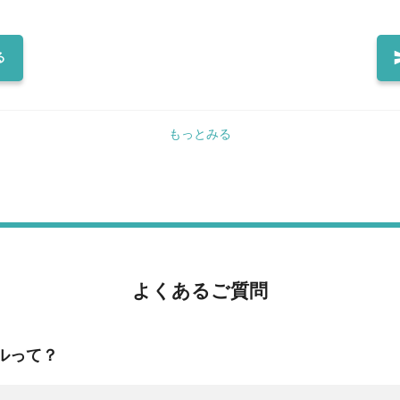
顔で働きたい方にぴったりです💐 🌼業務内容🌼 主に「ホール」のお手伝いをお願いします🍽️💕 笑顔
でお客様をお迎えしてください😊✨ ୨୧ ─────────────── ୨୧ 🍴テーブルへのお料理・ドリン
クのご提供🥂 🪄お客様のご案内 🫧テーブルの片付
る
のつながりを増やしたい🤝💕」 そんな方、大歓迎です🌸✨ ୨୧ ─
た際には、他のお仕事をお願いすることもございます🙌✨ 
フにいつでも聞いてくださいね😊💗 優しく丁寧にサポ
もっとみる
ご
よくあるご質問
ルって？