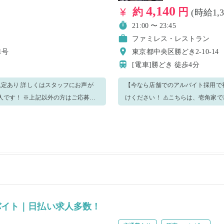
4,140
約
円
(時給1,
21:00 〜 23:45
ファミレス・レストラン
1号
東京都中央区勝どき2-10-1
[電車]勝どき
徒歩4分
規定あり 詳しくはスタッフにお声が
【今なら店舗でのアルバイト採用で祝
けください！ ⚠️こちらは、壱角家で就業経験のある方限定の求人です！ ※上記以外の方はご応募を
ご遠慮ください。 主にホール業務をお願いいたします！ ＜業務内容＞ ・接客 ・料理提供 ・バッシ
ング ・セッティング ・洗い場 ・簡単な仕込み業務 ・清掃 
お願いすることもございますのでご了承くださいませ。 分から
タッフに遠慮なく聞いてくださいね！ 明るく元気に働いてくださる方のご応募お待ちして
す！ ⭐勤務終了後に、賄い専用のメニューからお好きなラーメンをほぼ半額で食べられます（税込
550円）⭐ ⚠️アピアランスについて⚠️ 料理を扱うお仕事なので清潔感のある格好でお願いします。 ・
極端に奇抜な髪色はご遠慮ください ・髪の毛の長い方は結んでください ・ 髭はNGです ・ネイル、
リーは出勤時に外してください。
香水はお控えください ・ピアス、
バイト｜日払い求人多数！