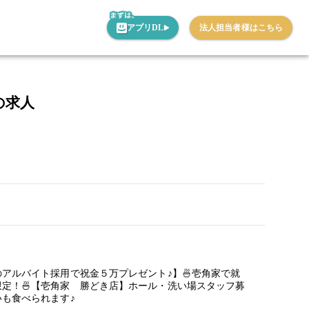
アプリDL
法人担当者様はこちら
の求人
アルバイト採用で祝金５万プレゼント♪】🍜壱角家で就
定！🍜【壱角家 勝どき店】ホール・洗い場スタッフ募
も食べられます♪