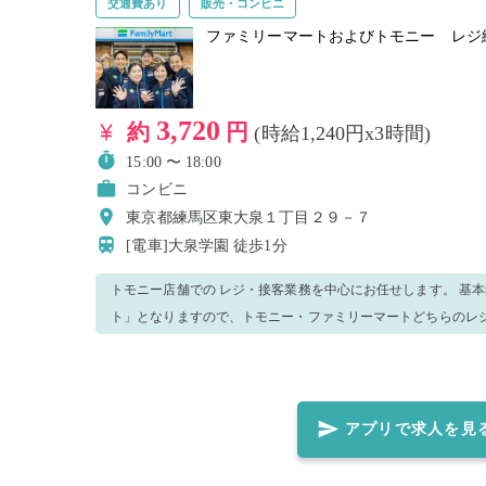
交通費あり
販売・コンビニ
ファミリーマートおよびトモニー レジ
3,720
約
円
(時給1,240円x3時間)
15:00 〜 18:00
コンビニ
東京都練馬区東大泉１丁目２９－７
[電車]大泉学園
徒歩1分
トモニー店舗での レジ・接客業務を中心にお任せします。 基
ト」となりますので、トモニー・ファミリーマートどちらのレ
す。 ◆ご注意点◆ ※就業中、万が一窃盗・金銭トラブル等が発生した場合、防犯カメラの記録を警
察へ提出致します。 ＜正しいマスク着用（任意）＞鼻～アゴまで、できるだけ隙間ができないよう
に覆うようにマスクを装着してください。
アプリで求人を見