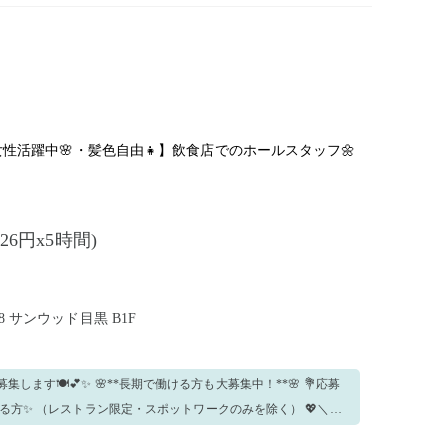
業中の方は応募不可となります。就業決定後に発覚した場合で
盗・金銭トラブル等が発生した
での間、屋内ではマスク着
。
の女性活躍中🌸・髪色自由👧】飲食店でのホールスタッフ🌼
226円x5時間)
 サンウッド目黒 B1F
ける方も大募集中！**🌸 💐応募
方✨ （レストラン限定・スポットワークのみを除く） 💖＼元
代～30代の女性スタッフ活躍中👩‍🍳🌷 💇‍♀️接客が好きな方・笑