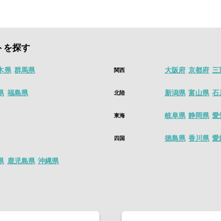
す。
ールはこちら
ルでは、最短働いたその日のうちに、すぐに給料が支払われる即払い求
値にかえる単発バイト・短期バイト・スキマバイトアプリは
シェアフル
アイコンが表示されている求人のお仕事で就業した場合
トを探す
しで、数時間から働ける単発バイト、日払い、高時給、人気のアルバイ
木県
群馬県
大阪府
京都府
三
関西
ル後、1分で求人を探すことができます。
ールはこちら
県
福島県
新潟県
富山県
石
北陸
岐阜県
静岡県
愛
東海
徳島県
香川県
愛
四国
県
鹿児島県
沖縄県