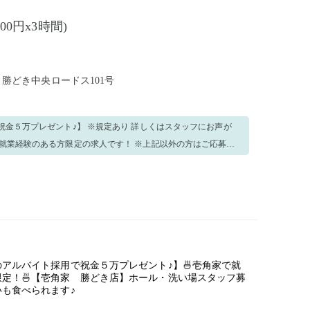
300円x3時間)
4 勝どき中央ロードス101号
金５万プレゼント♪】 ※規定あり 詳しくはスタッフにお声が
などなど。。。 手が空いたら他の業務を
ない事がございましたら、周りのス
おりま
アルバイト採用で祝金５万プレゼント♪】🍜壱角家で就
定！🍜【壱角家 勝どき店】ホール・洗い場スタッフ募
ネックレス、指輪やアクセサリーは出勤時に外してください。
も食べられます♪