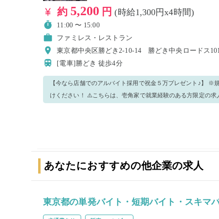
5,200
約
円
(時給1,300円x4時間)
11:00 〜 15:00
ファミレス・レストラン
東京都中央区勝どき2-10-14 勝どき中央ロードス10
[電車]勝どき
徒歩4分
【今なら店舗でのアルバイト採用で祝金５万プレゼント♪】 ※
けください！ ⚠️こちらは、壱角家で就業経験のある方限定の求人です！ ※上記以外の方はご応募を
ご遠慮ください。 主にホール業務をお願いいたします！ ＜業務内容＞ ・接客 ・料理提供 ・バッシ
ング ・セッティング ・洗い場 ・簡単な仕込み業務 ・清掃 などなど。。。 手が空いたら他の業務を
お願いすることもございますのでご了承くださいませ。 分からない事がございましたら、周りのス
タッフに遠慮なく聞いてくださいね！ 明るく元気に働いてくださる方のご応募お待ちしておりま
す！ ⭐勤務終了後に、賄い専用のメニューからお好きなラーメンをほぼ半額で食べられます（税込
あなたにおすすめの他企業の求人
550円）⭐ ⚠️アピアランスについて⚠️ 料理を扱うお仕事なので清潔感のある格好でお願いします。 ・
極端に奇抜な髪色はご遠慮ください ・髪の毛の長い方は結んでください ・ 髭はNGです ・ネイル、
香水はお控えください ・ピアス、ネックレス、指輪やアクセサ
東京都の単発バイト・短期バイト・スキマ