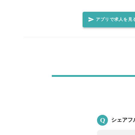
寧に教えてくれます♪ 料理長自慢のまかないもお付けします！
アプリで求人を見
Q
シェアフ