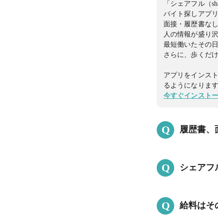
「シェアフル（s
バイト探しアプ
面接・履歴書なし
人の情報が盛り
最短働いたその
さらに、歩くだけ
アプリをインス
るようになりま
今すぐインスト
Q
履歴書、
はい。数時間でも
Q
シェアフ
※就業決定後、
面接・履歴書な
はい。シェアフ
山！
Q
給料はそ
ントを獲得でき
アプリをインス
貯まったポイント