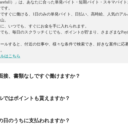
harefull）」は、あなたに合った単発バイト・短期バイト・スキマバイ
リです。
ですぐに働ける、1日のみの単発バイト、日払い、高時給、人気のアル
沢山。
日に、いつでも、すぐにお金を手に入れられます。
でも、毎日のスクラッチくじでも、ポイントが貯まり、さまざまなPa
トールすると、付近の仕事や、様々な条件で検索でき、好きな案件に応
す。
ールはこちら
面接、書類なしですぐ働けますか？
、 働きたい時間に、面接・履歴書なしですぐに働くことができます！
ルではポイントも貰えますか？
企業担当者より提出を求められる場合は提出をお願いいたします。
しで、数時間から働ける単発バイト、日払い、高時給、人気のアルバイ
ルでは、歩く、毎日のスクラッチくじ、友達招待、ミッションなどたく
の日のうちに支払われますか？
ます。
トールすると、付近の仕事や、様々な条件で検索でき、好きな案件に応
はさまざまなPayに交換できます。