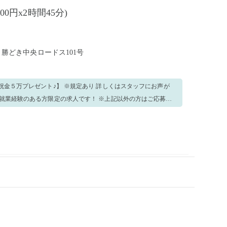
300円x2時間45分)
4 勝どき中央ロードス101号
金５万プレゼント♪】 ※規定あり 詳しくはスタッフにお声が
などなど。。。 手が空いたら他の業務を
ない事がございましたら、周りのス
おりま
ネックレス、指輪やアクセサリーは出勤時に外してください。