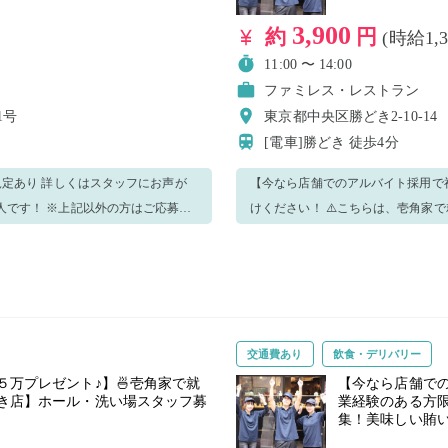
3,900
約
円
(時給1,
11:00 〜 14:00
ファミレス・レストラン
1号
東京都中央区勝どき2-10-1
[電車]勝どき
徒歩4分
規定あり 詳しくはスタッフにお声が
【今なら店舗でのアルバイト採用で祝
けください！ ⚠️こちらは、壱角家で就業経験のある方限定の求人です！ ※上記以外の方はご応募を
ご遠慮ください。 主にホール業務をお願いいたします！ ＜業務内容＞ ・接客 ・料理提供 ・バッシ
ング ・セッティング ・洗い場 ・簡単な仕込み業務 ・清掃 
お願いすることもございますのでご了承くださいませ。 分から
タッフに遠慮なく聞いてくださいね！ 明るく元気に働いてくださる方のご応募お待ちして
す！ ⭐勤務終了後に、賄い専用のメニューからお好きなラーメンをほぼ半額で食べられます（税込
交通費あり
飲食・デリバリー
550円）⭐ ⚠️アピアランスについて⚠️ 料理を扱うお仕事なので清潔感のある格好でお願いします。 ・
極端に奇抜な髪色はご遠慮ください ・髪の毛の長い方は結んでください ・ 髭はNGです ・ネイル、
万プレゼント♪】🍜壱角家で就
【今なら店舗での
どき店】ホール・洗い場スタッフ募
業経験のある方限
リーは出勤時に外してください。
香水はお控えください ・ピアス、
集！美味しい賄い