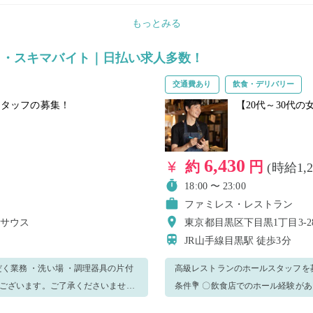
在、西友グループの従業員として就
もっとみる
あっても就業不可となりますのでご了承ください。 就業中、万一窃
場合、防犯カメラの記録を警察へ提出致します。 また、出勤から退勤ま
ト・スキマバイト｜日払い求人多数！
用を推奨させていただいております
交通費あり
飲食・デリバリー
スタッフの募集！
【20代～30代
6,430
約
円
(時給1,
18:00 〜 23:00
ファミレス・レストラン
川サウス
東京都目黒区下目黒1丁目3-28
JR山手線目黒駅
徒歩3分
高級レストランのホールスタッフを募集します🍽️💕✨ 🌸**長期で働
条件💐 〇飲食店でのホール経験がある
いてくださいね！皆さん、優しく丁
気に挨拶ができる方大歓迎😊／💖 ✨20