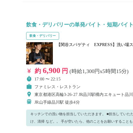
飲食・デリバリーの単発バイト・短期バイ
飲食・デリバリー
【関谷スパゲティ EXPRESS】洗い場
6,900
約
円
(時給1,300円x5時間15分)
17:00 〜 22:15
ファミレス・レストラン
東京都港区高輪3-26-27 JR品川駅構内エキュート品
JR山手線品川駅
徒歩4分
キッチンでの洗い物を担当していただきます。 ■担当していただく業務 ・洗い場 ・調理器具の片付
け、清掃 など。。 手が空いたら、他のことをお願いすることもございます。ご了承くださいませ。
分からない事がございましたら、周りのスタッフに遠慮なく聞