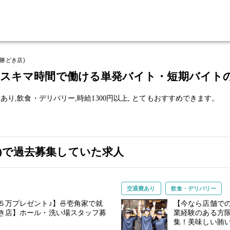
勝どき店)
)のスキマ時間で働ける単発バイト・短期バイト
あり,
飲食・デリバリー,
時給1300円以上,
とてもおすすめできます。
店)で過去募集していた求人
交通費あり
飲食・デリバリー
万プレゼント♪】🍜壱角家で就
【今なら店舗での
どき店】ホール・洗い場スタッフ募
業経験のある方限
集！美味しい賄い