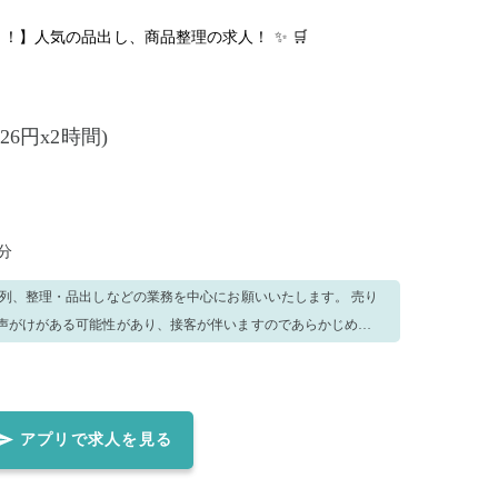
！！】人気の品出し、商品整理の求人！ ✨ 🛒
226円x2時間)
分
列、整理・品出しなどの業務を中心にお願いいたします。 売り
声がけがある可能性があり、接客が伴いますのであらかじめご
期限点検 ◆清掃 などの店舗業務全般のお仕事をお任せいたしま
定違反の場合は、当日お断わりする場合がございます。 ■貴重
アプリで求人を見る
は、ご自身で保管をよろしくお願いいたします。 万が一、紛失や
せんのでご了承くださいませ。 【ご注意】 応募日現