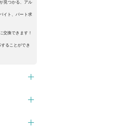
トが見つかる、アル
バイト、パート求
yに交換できます！
募することができ
ト情報が盛り沢
さんの方法でポイ
募することができ