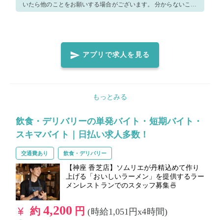
いたら他のことをお願いする場合がございます。 分からないこと
や不安があればスタッフにどんどん聞いてください。 優しく丁寧
に教えますのでご安心ください。 笑顔で元気よく楽しみながら仕
事しましょう！ ◆飲食店就業未経験でもOK！ ◆明るく笑顔で大
きな声で働いていただける方大歓迎！ ◆自ら率先してテキパキと
アプリで求人を見る
動ける方大歓迎！
もっとみる
飲食・デリバリーの単発バイト・短期バイト・
スキマバイト｜日払い求人多数！
交通費あり
飲食・デリバリー
【神座 香芝店】ソムリエが丹精込めて作り
上げる「おいしいラーメン」を提供するラー
メンレストランでのスタッフ募集🍜
4,200
約
円
(時給1,051円x4時間)