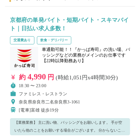
のS〜L以外になる方のみ事前にご連絡くださいませ！
京都府の単発バイト・短期バイト・スキマバイ
ト｜日払い求人多数！
交通費あり
飲食・デリバリー
車通勤可能！！『かっぱ寿司』の洗い場、バ
ッシングなどの業務がメインのお仕事です
【22時以降勤務あり】
4,990
約
円
(時給1,051円x4時間30分)
18:30 〜 23:00
ファミレス・レストラン
奈良県奈良市二名奈良県3-1061
[電車]富雄
徒歩19分
【業務業務】 主に洗い物、バッシングをお願いします。 手が空
いたら他のことをお願いする場合がございます。 分からないこと
や不安があればスタッフにどんどん聞いてください。 優しく丁寧