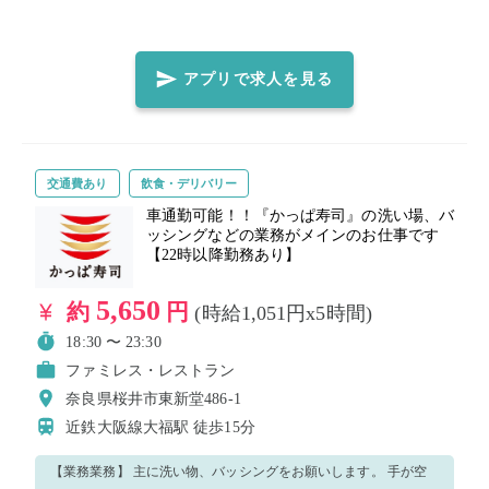
に教えますのでご安心ください。 笑顔で元気よく楽しみながら仕
事しましょう！ ◆飲食店就業未経験でもOK！ ◆明るく笑顔で大
きな声で働いていただける方大歓迎！ ◆自ら率先してテキパキと
アプリで求人を見る
動ける方大歓迎！
交通費あり
飲食・デリバリー
車通勤可能！！『かっぱ寿司』の洗い場、バ
ッシングなどの業務がメインのお仕事です
【22時以降勤務あり】
5,650
約
円
(時給1,051円x5時間)
18:30 〜 23:30
ファミレス・レストラン
奈良県桜井市東新堂486-1
近鉄大阪線大福駅
徒歩15分
【業務業務】 主に洗い物、バッシングをお願いします。 手が空