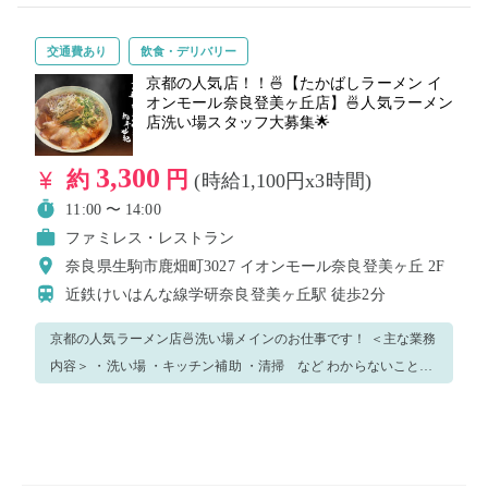
交通費あり
飲食・デリバリー
京都の人気店！！🍜【たかばしラーメン イ
オンモール奈良登美ヶ丘店】🍜人気ラーメン
店洗い場スタッフ大募集🌟
3,300
約
円
(時給1,100円x3時間)
11:00 〜 14:00
ファミレス・レストラン
奈良県生駒市鹿畑町3027 イオンモール奈良登美ヶ丘 2F
近鉄けいはんな線学研奈良登美ヶ丘駅
徒歩2分
京都の人気ラーメン店🍜洗い場メインのお仕事です！ ＜主な業務
内容＞ ・洗い場 ・キッチン補助 ・清掃 など わからないことが
あれば気軽になんでも聞いてください♪ 最初は業務の流れを把握
しつつ、できることからチャレンジしましょう！ 制服はこちらで
ご用意します！ ※その他の業務をお任せする可能性もありますの
でご了承くださいませ！ 【働くための条件】 ・飲食店での勤務