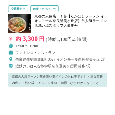
経験者 ・明るい笑顔とハキハキした接客に自信のある方！ ・料
交通費あり
飲食・デリバリー
理を扱うため清潔感のある服装・格好ができる方！ ※制服が通常
のS〜L以外になる方のみ事前にご連絡くださいませ！
京都の人気店！！🍜【たかばしラーメン イ
オンモール奈良登美ヶ丘店】🍜人気ラーメン
店洗い場スタッフ大募集🌟
3,300
約
円
(時給1,100円x3時間)
12:00 〜 15:00
ファミレス・レストラン
奈良県生駒市鹿畑町3027 イオンモール奈良登美ヶ丘 2F
近鉄けいはんな線学研奈良登美ヶ丘駅
徒歩2分
京都の人気ラーメン店🍜洗い場メインのお仕事です！ ＜主な業務
内容＞ ・洗い場 ・キッチン補助 ・清掃 など わからないことが
あれば気軽になんでも聞いてください♪ 最初は業務の流れを把握
しつつ、できることからチャレンジしましょう！ 制服はこちらで
ご用意します！ ※その他の業務をお任せする可能性もありますの
でご了承くださいませ！ 【働くための条件】 ・飲食店での勤務
経験者 ・明るい笑顔とハキハキした接客に自信のある方！ ・料