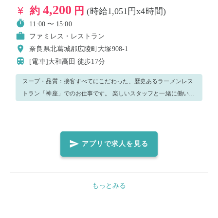
4,200
約
円
(時給1,051円x4時間)
11:00 〜 15:00
ファミレス・レストラン
奈良県北葛城郡広陵町大塚908-1
[電車]大和高田
徒歩17分
スープ・品質：接客すべてにこだわった、歴史あるラーメンレス
トラン「神座」でのお仕事です。 楽しいスタッフと一緒に働いて
頂けます！ お任せするお仕事は主に ・簡単な接客業務 ・お料理
の提供 ・バッシング ・洗い場、清掃 ・（経験に応じて）餃子場
などキッチン業務 になります。 飲食店経験者であれば、すぐに
お仕事を覚えて頂けます。 わからないことがあれば、店長もしく
アプリで求人を見る
は他スタッフにお尋ねください！ なんでも優しくお教え致しま
す！ その他状況に応じてほかのお仕事をお願いする場合が ござ
います。 ご了承くださいませ。
もっとみる