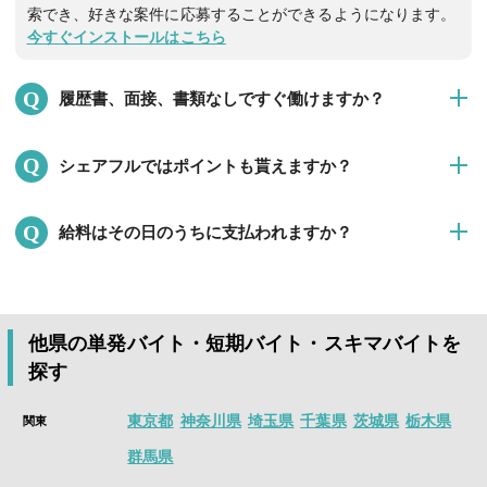
索でき、好きな案件に応募することができるようになります。
今すぐインストールはこちら
Q
履歴書、面接、書類なしですぐ働けますか？
はい。数時間でも、 働きたい時間に、面接・履歴書なしですぐ
Q
シェアフルではポイントも貰えますか？
に働くことができます！
※就業決定後、企業担当者より提出を求められる場合は提出を
はい。シェアフルでは、歩く、毎日のスクラッチくじ、友達招
お願いいたします。
Q
給料はその日のうちに支払われますか？
待、ミッションなどたくさんの方法でポイントを獲得できま
す。
面接・履歴書なしで、数時間から働ける単発バイト、日払い、
はい。シェアフルでは、最短働いたその日のうちに、すぐに給
貯まったポイントはさまざまなPayに交換できます。
高時給、人気のアルバイト情報が盛り沢山！
料が支払われる即払い求人が沢山ございます。
アプリをインストールすると、付近の仕事や、様々な条件で検
※「即払い可」アイコンが表示されている求人のお仕事で就業
スキマ時間を価値にかえる単発バイト・短期バイト・スキマバ
索でき、好きな案件に応募することができるようになります。
他県の単発バイト・短期バイト・スキマバイトを
した場合
イトアプリは
シェアフル
今すぐインストールはこちら
探す
面接・履歴書なしで、数時間から働ける単発バイト、日払い、
高時給、人気のアルバイト情報が盛り沢山！
東京都
神奈川県
埼玉県
千葉県
茨城県
栃木県
関東
アプリインストール後、1分で求人を探すことができます。
群馬県
今すぐインストールはこちら