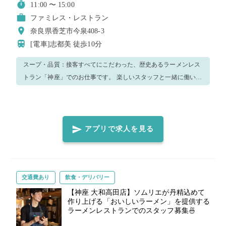
11:00 〜 15:00
ファミレス・レストラン
奈良県香芝市今泉408-3
[電車]志都美
徒歩10分
スープ・品質：接客すべてにこだわった、歴史あるラーメンレス
トラン「神座」でのお仕事です。 楽しいスタッフと一緒に働いて
頂けます！ お任せするお仕事は主に ・簡単な接客業務 ・お料理
の提供 ・バッシング ・洗い場、清掃 ・（経験に応じて）餃子場
などキッチン業務 になります。 飲食店経験者であれば、すぐに
お仕事を覚えて頂けます。 わからないことがあれば、店長もしく
アプリで求人を見る
は他スタッフにお尋ねください！ なんでも優しくお教え致しま
す！ その他状況に応じてほかのお仕事をお願いする場合が ござ
います。 ご了承くださいませ。
交通費あり
飲食・デリバリー
【神座 大和高田店】ソムリエが丹精込めて
作り上げる「おいしいラーメン」を提供する
ラーメンレストランでのスタッフ募集🍜