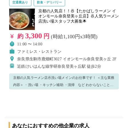
交通費あり
飲食・デリバリー
理を扱うため清潔感のある服装・格好ができる方！ ※制服が通常
のS〜L以外になる方のみ事前にご連絡くださいませ！
京都の人気店！！🍜【たかばしラーメン イ
オンモール奈良登美ヶ丘店】🍜人気ラーメン
店洗い場スタッフ大募集🌟
3,300
約
円
(時給1,100円x3時間)
11:00 〜 14:00
ファミレス・レストラン
奈良県生駒市鹿畑町3027 イオンモール奈良登美ヶ丘 2F
近鉄けいはんな線学研奈良登美ヶ丘駅
徒歩2分
京都の人気ラーメン店🍜洗い場メインのお仕事です！ ＜主な業務
内容＞ ・洗い場 ・キッチン補助 ・清掃 など わからないことが
あれば気軽になんでも聞いてください♪ 最初は業務の流れを把握
しつつ、できることからチャレンジしましょう！ 制服はこちらで
ご用意します！ ※その他の業務をお任せする可能性もありますの
でご了承くださいませ！ 【働くための条件】 ・飲食店での勤務
経験者 ・明るい笑顔とハキハキした接客に自信のある方！ ・料
あなたにおすすめの他企業の求人
理を扱うため清潔感のある服装・格好ができる方！ ※制服が通常