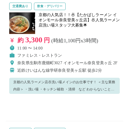
交通費あり
飲食・デリバリー
理を扱うため清潔感のある服装・格好ができる方！ ※制服が通常
のS〜L以外になる方のみ事前にご連絡くださいませ！
京都の人気店！！🍜【たかばしラーメン イ
オンモール奈良登美ヶ丘店】🍜人気ラーメン
店洗い場スタッフ大募集🌟
3,300
約
円
(時給1,100円x3時間)
11:00 〜 14:00
ファミレス・レストラン
奈良県生駒市鹿畑町3027 イオンモール奈良登美ヶ丘 2F
近鉄けいはんな線学研奈良登美ヶ丘駅
徒歩2分
京都の人気ラーメン店🍜洗い場メインのお仕事です！ ＜主な業務
内容＞ ・洗い場 ・キッチン補助 ・清掃 など わからないことが
あれば気軽になんでも聞いてください♪ 最初は業務の流れを把握
しつつ、できることからチャレンジしましょう！ 制服はこちらで
ご用意します！ ※その他の業務をお任せする可能性もありますの
でご了承くださいませ！ 【働くための条件】 ・飲食店での勤務
経験者 ・明るい笑顔とハキハキした接客に自信のある方！ ・料