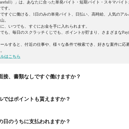
harefull）」は、あなたに合った単発バイト・短期バイト・スキマバイ
リです。
ですぐに働ける、1日のみの単発バイト、日払い、高時給、人気のアル
沢山。
日に、いつでも、すぐにお金を手に入れられます。
でも、毎日のスクラッチくじでも、ポイントが貯まり、さまざまなPa
トールすると、付近の仕事や、様々な条件で検索でき、好きな案件に応
す。
ールはこちら
面接、書類なしですぐ働けますか？
、 働きたい時間に、面接・履歴書なしですぐに働くことができます！
ルではポイントも貰えますか？
企業担当者より提出を求められる場合は提出をお願いいたします。
しで、数時間から働ける単発バイト、日払い、高時給、人気のアルバイ
ルでは、歩く、毎日のスクラッチくじ、友達招待、ミッションなどたく
の日のうちに支払われますか？
ます。
トールすると、付近の仕事や、様々な条件で検索でき、好きな案件に応
はさまざまなPayに交換できます。