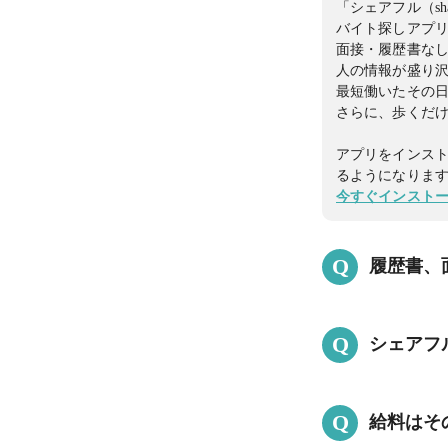
「シェアフル（s
バイト探しアプ
面接・履歴書なし
人の情報が盛り
最短働いたその
さらに、歩くだけ
アプリをインス
るようになりま
今すぐインスト
Q
履歴書、
はい。数時間でも
Q
シェアフ
※就業決定後、
面接・履歴書な
はい。シェアフ
山！
Q
給料はそ
ントを獲得でき
アプリをインス
貯まったポイント