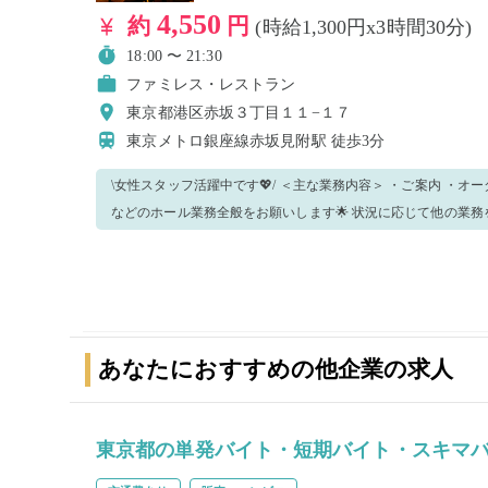
4,550
約
円
(時給1,300円x3時間30分)
18:00 〜 21:30
ファミレス・レストラン
東京都港区赤坂３丁目１１−１７
東京メトロ銀座線赤坂見附駅
徒歩3分
\女性スタッフ活躍中です💖/ ＜主な業務内容＞ ・ご案内 ・オーダー取り ・配膳、バッシング ・清掃
などのホール業務全般をお願いします🌟 状況に応じて他の業務をお願いする可能性がございます。
▼笑顔で明るくお仕事できる方 ▼丁寧に対応できる方 ▼接客業経験者 
雇用で働きたい方大歓迎☆】 業務を体験してみて、長期雇用で
定の曜日で勤務したいなどありましたらお気軽にお声がけください！ 気になった方はぜひ
ださい🎉
あなたにおすすめの他企業の求人
東京都の単発バイト・短期バイト・スキマ