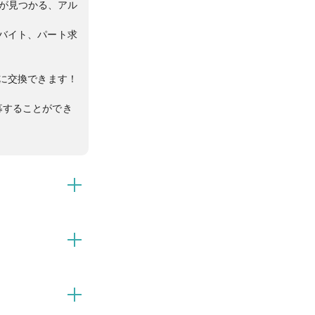
トが見つかる、アル
バイト、パート求
yに交換できます！
募することができ
ト情報が盛り沢
さんの方法でポイ
募することができ