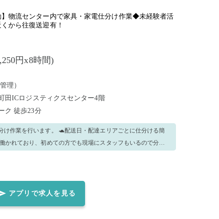
勤】物流センター内で家具・家電仕分け作業◆未経験者活
近くから往復送迎有！
,250円x8時間)
管理）
浜町田ICロジスティクスセンター4階
パーク
徒歩23分
分け作業を行います。 🐢配送日・配達エリアごとに仕分ける簡
が働かれており、初めての方でも現場にスタッフもいるので分か
なので安心です。 🐢未経験の方でもの先輩スタッフが教えて
お電話を
 注）お電話が無かった場合は無効と致します。 お電話をいただ
靴 無
アプリで求人を見る
絡は不可とさせて頂きます ・事前連絡がなく欠勤された場合は、
。 ・事前連絡が取れない場合、出勤されたとしても、就業をお