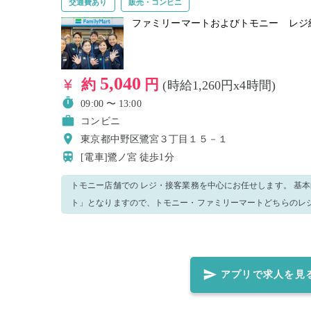
交通費あり
販売・コンビニ
ファミリーマートおよびトモニー レジ
5,040
約
円
(時給1,260円x4時間)
09:00 〜 13:00
コンビニ
東京都中野区鷺宮３丁目１５－１
[電車]鷺ノ宮
徒歩1分
トモニー店舗での レジ・接客業務を中心にお任せします。 基
ト」となりますので、トモニー・ファミリーマートどちらのレ
す。 ◆ご注意点◆ ※就業中、万が一窃盗・金銭トラブル等が発生した場合、防犯カメラの記録を警
察へ提出致します。 ＜正しいマスク着用（任意）＞鼻～アゴまで、できるだけ隙間ができないよう
に覆うようにマスクを装着してください。
アプリで求人を見