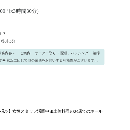
300円x3時間30分)
１７
駅
徒歩3分
ざいます。
対応できる方 ▼接客業経験者 におすすめです🌷 【☆長期
を体験してみて、長期雇用で働きたい方や詳細を聞きたい方、特
声がけください！ 気になった方はぜひご応募く
見✨】女性スタッフ活躍中🎀土佐料理のお店でのホール