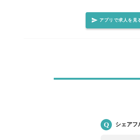
せする場合がございます。 ◆働くための条件◆ ・繁盛店のため忙しい業務になりますが、ご了承い
ただける方 ・テキパキとスピーディーに働ける方 ・清潔感があり
経験でも安心♪サポート体制万全です／ 親切な先輩スタッフさ
アプリで求人を見
囲まれたお店です！ 分からないことがあったら周りの先輩スタッ
教えいたします！ 当日は安心しておこしください♪
Q
シェアフ