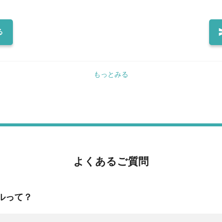
ね！ 明るく元気に働いてくださる方のご応募お待ちしております！ ⭐勤務終了後に、賄い専用のメ
、挨拶をしっかりとできる方 ＼未
ニューからお好きなラーメンをほぼ半額で食べられま
んや店長さんなど 温かいスタッフに
料理を扱うお仕事なので清潔感のある格好でお願いします。
る
フに 聞いてくださいね♪ 丁寧にお
髪の毛の長い方は結んでください。 髭はNGです。 ネイル、香水は
クレス、指輪やアクセサリーは出勤
もっとみる
よくあるご質問
ルって？