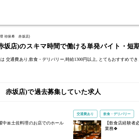
理 祢保希 赤坂店)
 赤坂店)のスキマ時間で働ける単発バイト・短
トは
交通費あり,
飲食・デリバリー,
時給1300円以上,
とてもおすすめでき
希 赤坂店)で過去募集していた求人
交通費あり
飲食・デリバリー
躍中🎀土佐料理のお店でのホール
【飲食店経験者必
業務🍀