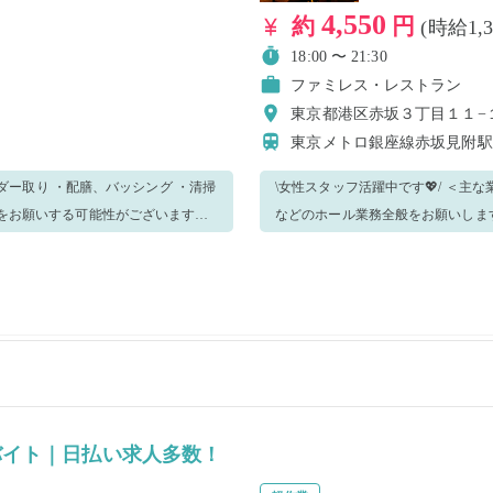
4,550
約
円
(時給1,
18:00 〜 21:30
ファミレス・レストラン
東京都港区赤坂３丁目１１−
東京メトロ銀座線赤坂見附
\女性スタッフ活躍中です💖/ ＜主な業務内容＞ ・ご案内 ・オーダー取り ・配膳、バッシング ・清掃
などのホール業務全般をお願いします🌟 状況に応じて他の業務をお願いする可能性がご
におすすめです🌷 【☆長期
▼笑顔で明るくお仕事できる方 ▼丁寧に
働きたい方や詳細を聞きたい方、特
雇用で働きたい方大歓迎☆】 業務
ご応募く
定の曜日で勤務したいなどありましたらお気軽にお
ださい🎉
バイト｜日払い求人多数！