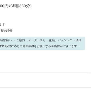
300円x3時間30分)
１７
駅
徒歩3分
ざいます。
対応できる方 ▼接客業経験者 におすすめです🌷 【☆長期
を体験してみて、長期雇用で働きたい方や詳細を聞きたい方、特
声がけください！ 気になった方はぜひご応募く