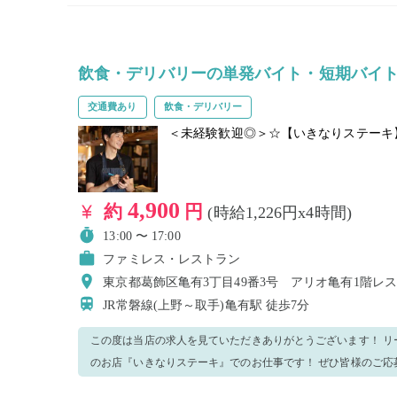
飲食・デリバリーの単発バイト・短期バイ
交通費あり
飲食・デリバリー
＜未経験歓迎◎＞☆【いきなりステーキ
4,900
約
円
(時給1,226円x4時間)
13:00 〜 17:00
ファミレス・レストラン
東京都葛飾区亀有3丁目49番3号 アリオ亀有1階レ
JR常磐線(上野～取手)亀有駅
徒歩7分
この度は当店の求人を見ていただきありがとうございます！ リ
のお店『いきなりステーキ』でのお仕事です！ ぜひ皆様のご応募おまち
容◆ ・洗い場業務 ・簡単な補助作業 ・バッシング ・店内の