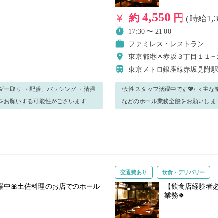
4,550
約
円
(時給1,
17:30 〜 21:00
ファミレス・レストラン
東京都港区赤坂３丁目１１−
東京メトロ銀座線赤坂見附
\女性スタッフ活躍中です💖/ ＜主な業務内容＞ ・ご案内 ・オーダー取り ・配膳、バッシング ・清掃
などのホール業務全般をお願いします🌟 状況に応じて他の業務をお願いする可能性がご
におすすめです🌷 【☆長期
▼笑顔で明るくお仕事できる方 ▼丁寧に
働きたい方や詳細を聞きたい方、特
雇用で働きたい方大歓迎☆】 業務
ご応募く
定の曜日で勤務したいなどありましたらお気軽にお
ださい🎉
交通費あり
飲食・デリバリー
躍中🎀土佐料理のお店でのホール
【飲食店経験者必
業務🍀