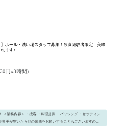
話確認が出来ていない状態でのご就業はできません。 【営業
話対応出来ない時間帯もございます。） 【締め切り】前日21:00まで
続的に運搬する作業を含むため、労働基準法、女性労働基準規則
のみの募集とさせていただきます。
*―*―*―* 毎日お仕事がございます＊。 複数日、勤務してい
募ください♪ *―*―*―*―*―*―*―*―*―*―*―*―*
店】ホール・洗い場スタッフ募集！飲食経験者限定！美味
れます♪
230円x3時間)
ティン
いますので