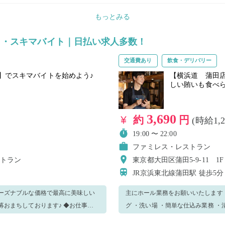
断りさせて頂く場合があります。 ・電
もっとみる
時間】9:00～21:00（日曜日は電
※本求人は、20kg以上の荷物を継
ト・スキマバイト｜日払い求人多数！
及び厚生労働省告示に基づき、男性
*―*―*―*―*―*―*―*―*―
交通費あり
飲食・デリバリー
ただける方大歓迎♪ 是非他の日程もご応
】でスキマバイトを始めよう♪
【横浜道 蒲田
しい賄いも食べら
3,690
約
円
(時給1,
19:00 〜 22:00
ファミレス・レストラン
ストラン
東京都大田区蒲田5-9-11 1F
JR京浜東北線蒲田駅
徒歩5分
ーズナブルな価格で最高に美味しい
主にホール業務をお願いいたします！ ＜業務内容＞ ・接客 ・料理提供 ・バッシング ・セッ
しております♪ ◆お仕事内
グ ・洗い場 ・簡単な仕込み業務 ・清掃 手が空いたら他の業務をお願いすることもござ
清掃など 手が空いたら他の業務をお任
ご了承くださいませ。 分からない事がございましたら、周りのスタッフに遠慮なく聞いてください