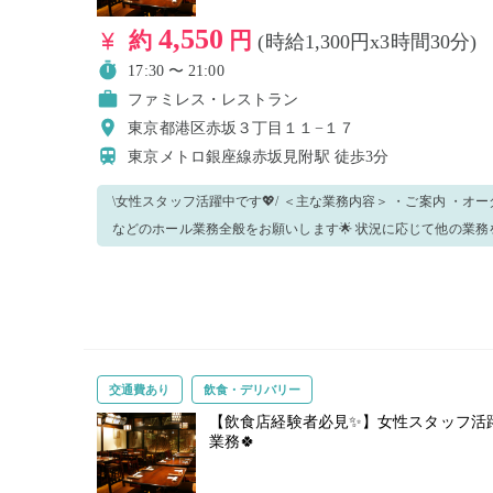
4,550
約
円
(時給1,300円x3時間30分)
17:30 〜 21:00
ファミレス・レストラン
東京都港区赤坂３丁目１１−１７
東京メトロ銀座線赤坂見附駅
徒歩3分
\女性スタッフ活躍中です💖/ ＜主な業務内容＞ ・ご案内 ・オーダー取り ・配膳、バッシング ・清掃
などのホール業務全般をお願いします🌟 状況に応じて他の業務をお願いする可能性がございます。
▼笑顔で明るくお仕事できる方 ▼丁寧に対応できる方 ▼接客業経験者 
雇用で働きたい方大歓迎☆】 業務を体験してみて、長期雇用で
定の曜日で勤務したいなどありましたらお気軽にお声がけください！ 気になった方はぜひ
ださい🎉
交通費あり
飲食・デリバリー
【飲食店経験者必見✨】女性スタッフ活
業務🍀