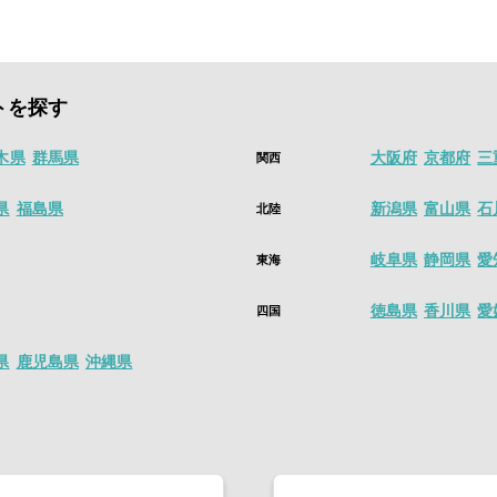
す。
ールはこちら
ルでは、最短働いたその日のうちに、すぐに給料が支払われる即払い求
値にかえる単発バイト・短期バイト・スキマバイトアプリは
シェアフル
アイコンが表示されている求人のお仕事で就業した場合
トを探す
しで、数時間から働ける単発バイト、日払い、高時給、人気のアルバイ
木県
群馬県
大阪府
京都府
三
関西
ル後、1分で求人を探すことができます。
ールはこちら
県
福島県
新潟県
富山県
石
北陸
岐阜県
静岡県
愛
東海
徳島県
香川県
愛
四国
県
鹿児島県
沖縄県