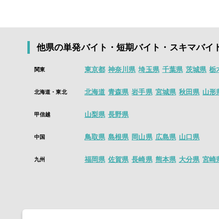
るようになりま
今すぐインスト
はい。シェアフ
スキマ時間を価
す。
※「即払い可」
他県の単発バイト・短期バイト・スキマバイ
面接・履歴書な
山！
東京都
神奈川県
埼玉県
千葉県
茨城県
栃
関東
アプリインストー
今すぐインスト
北海道
青森県
岩手県
宮城県
秋田県
山形
北海道・東北
山梨県
長野県
甲信越
鳥取県
島根県
岡山県
広島県
山口県
中国
福岡県
佐賀県
長崎県
熊本県
大分県
宮崎
九州