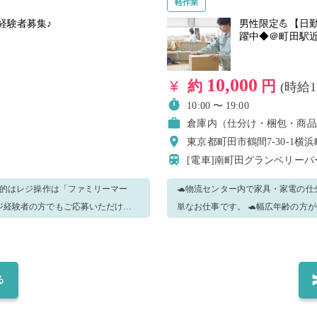
軽作業
経験者募集♪
男性限定💪【日
躍中◆＠町田駅
10,000
約
円
(時給1
10:00 〜 19:00
倉庫内（仕分け・梱包・商品
東京都町田市鶴間7-30-1横
[電車]南町田グランベリー
本的はレジ操作は「ファミリーマー
🐢物流センター内で家具・家電の仕
ジ経験者の方でもご応募いただけま
単なお仕事です。 🐢幅広年齢の方
らない事があってもすぐに聞ける環境
くれるので安心してご応募くださいね♪ 【確認事項】 勤務応募した方は採用決定後、直接
いただいたら最終確定と致します。
いた際に当日の詳細をお伝えします。 ーーーーーーー【確認事項】ーーーーーーー ・※安全
る
料レンタル可能 ・メールでのご連
無断欠勤処理とさせていただきます