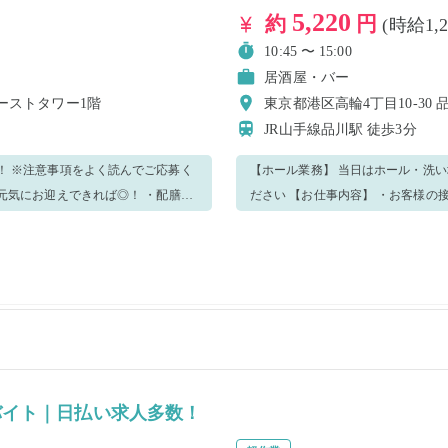
5,220
約
円
(時給1,
10:45 〜 15:00
居酒屋・バー
イーストタワー1階
東京都港区高輪4丁目10-30
JR山手線品川駅
徒歩3分
！ ※注意事項をよく読んでご応募く
【ホール業務】 当日はホール・洗
ださい 【お仕事内容】 ・お客様の接客 「いらっしゃいませ♪」元気にお迎えできれば◎！ ・配膳～
下げもの、洗い物 ・簡単なドリンクの作成 初めはできることからお任せします！ 
寧にサポートするので、安心です♪ 分からないことや不安があればスタッフにどんどん聞いてくださ
よく楽しみながら仕事しましょう！
い♪ 優しく丁寧に教えますのでご安
バイト｜日払い求人多数！