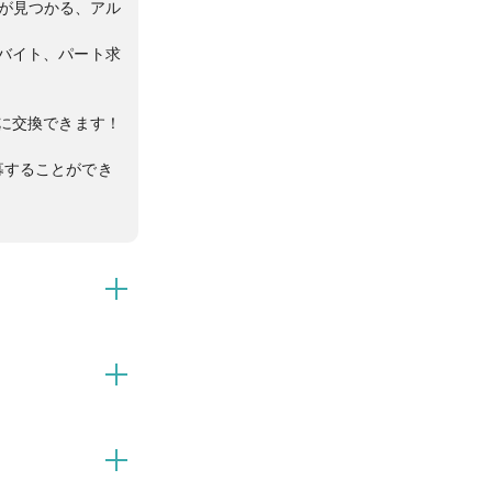
トが見つかる、アル
バイト、パート求
yに交換できます！
募することができ
ト情報が盛り沢
さんの方法でポイ
募することができ