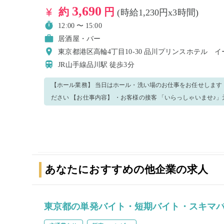
3,690
約
円
(時給1,230円x3時間)
12:00 〜 15:00
居酒屋・バー
東京都港区高輪4丁目10-30 品川プリンスホテル 
JR山手線品川駅
徒歩3分
【ホール業務】 当日はホール・洗い場のお仕事をお任せします
ださい 【お仕事内容】 ・お客様の接客 「いらっしゃいませ♪」元気にお迎えできれば◎！ ・配膳～
下げもの、洗い物 ・簡単なドリンクの作成 初めはできることからお任せします！ 先輩スタッフが丁
寧にサポートするので、安心です♪ 分からないことや不安があればスタッフにどんどん聞いてくださ
い♪ 優しく丁寧に教えますのでご安心ください！ 笑顔で元気
あなたにおすすめの他企業の求人
東京都の単発バイト・短期バイト・スキマ