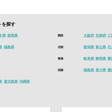
す。
ールはこちら
ルでは、最短働いたその日のうちに、すぐに給料が支払われる即払い求
値にかえる単発バイト・短期バイト・スキマバイトアプリは
シェアフル
アイコンが表示されている求人のお仕事で就業した場合
トを探す
しで、数時間から働ける単発バイト、日払い、高時給、人気のアルバイ
木県
群馬県
大阪府
京都府
三
関西
ル後、1分で求人を探すことができます。
ールはこちら
県
福島県
新潟県
富山県
石
北陸
岐阜県
静岡県
愛
東海
徳島県
香川県
愛
四国
県
鹿児島県
沖縄県