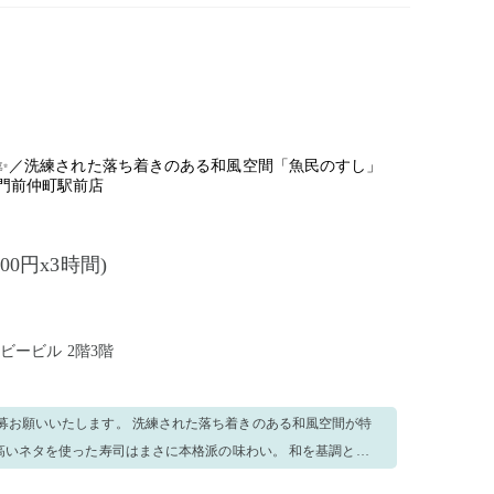
話確認が出来ていない状態でのご就業はできません。 【営業
話対応出来ない時間帯もございます。） 【締め切り】前日21:00まで
続的に運搬する作業を含むため、労働基準法、女性労働基準規則
のみの募集とさせていただきます。
*―*―*―* 毎日お仕事がございます＊。 複数日、勤務してい
募ください♪ *―*―*―*―*―*―*―*―*―*―*―*―*
躍✨／洗練された落ち着きのある和風空間「魚民のすし」
門前仲町駅前店
300円x3時間)
ンビービル 2階3階
練された落ち着きのある和風空間が特
高いネタを使った寿司はまさに本格派の味わい。 和を基調とし
理から、 人気の創作料理まで幅広いニーズにお応えできるお料