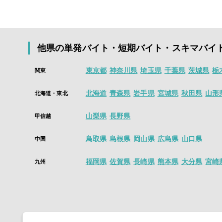
るようになりま
今すぐインスト
はい。シェアフ
スキマ時間を価
す。
※「即払い可」
他県の単発バイト・短期バイト・スキマバイ
面接・履歴書な
山！
東京都
神奈川県
埼玉県
千葉県
茨城県
栃
関東
アプリインストー
今すぐインスト
北海道
青森県
岩手県
宮城県
秋田県
山形
北海道・東北
山梨県
長野県
甲信越
鳥取県
島根県
岡山県
広島県
山口県
中国
福岡県
佐賀県
長崎県
熊本県
大分県
宮崎
九州