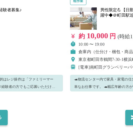
軽作業
経験者募集♪
男性限定💪【日
躍中◆＠町田駅
10,000
約
円
(時給1
10:00 〜 19:00
倉庫内（仕分け・梱包・商品
東京都町田市鶴間7-30-1横
[電車]南町田グランベリー
本的はレジ操作は「ファミリーマー
🐢物流センター内で家具・家電の仕
ジ経験者の方でもご応募いただけま
単なお仕事です。 🐢幅広年齢の方
らない事があってもすぐに聞ける環境
くれるので安心してご応募くださいね♪ 【確認事項】 勤務応募した方は採用決定後、直接
いただいたら最終確定と致します。
いた際に当日の詳細をお伝えします。 ーーーーーーー【確認事項】ーーーーーーー ・※安全
る
料レンタル可能 ・メールでのご連
無断欠勤処理とさせていただきます