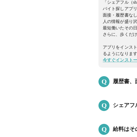
「シェアフル（s
バイト探しアプ
面接・履歴書なし
人の情報が盛り
最短働いたその
さらに、歩くだけ
アプリをインス
るようになりま
今すぐインスト
Q
履歴書、
はい。数時間でも
Q
シェアフ
※就業決定後、
面接・履歴書な
はい。シェアフ
山！
Q
給料はそ
ントを獲得でき
アプリをインス
貯まったポイント