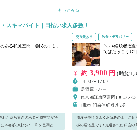
断りさせて頂く場合があります。 ・電
もっとみる
時間】9:00～21:00（日曜日は電
※本求人は、20kg以上の荷物を継
ト・スキマバイト｜日払い求人多数！
及び厚生労働省告示に基づき、男性
*―*―*―*―*―*―*―*―*―
交通費あり
飲食・デリバリー
ただける方大歓迎♪ 是非他の日程もご応
きのある和風空間「魚民のすし」
＼ﾎｰﾙ経験者活
ではたらこう♪＠
3,900
約
円
(時給1,
14:00 〜 17:00
居酒屋・バー
東京都江東区富岡1-8-17 バ
[電車]門前仲町
徒歩2分
※注意事項をよくお読みの上、ご応募お願いいたします。 洗
さに本格派の味わい。 和を基調とし
徴の居酒屋です♪ 厳選された鮮度の
で幅広いニーズにお応えできるお料
た落ち着いた空間で、定番の一品料