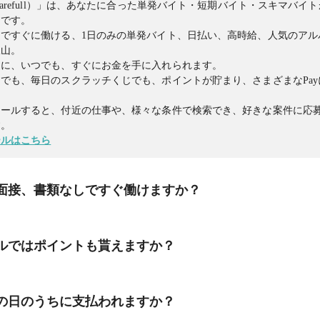
harefull）」は、あなたに合った単発バイト・短期バイト・スキマバイ
リです。
ですぐに働ける、1日のみの単発バイト、日払い、高時給、人気のアル
沢山。
日に、いつでも、すぐにお金を手に入れられます。
でも、毎日のスクラッチくじでも、ポイントが貯まり、さまざまなPa
トールすると、付近の仕事や、様々な条件で検索でき、好きな案件に応
す。
ールはこちら
面接、書類なしですぐ働けますか？
、 働きたい時間に、面接・履歴書なしですぐに働くことができます！
ルではポイントも貰えますか？
企業担当者より提出を求められる場合は提出をお願いいたします。
しで、数時間から働ける単発バイト、日払い、高時給、人気のアルバイ
ルでは、歩く、毎日のスクラッチくじ、友達招待、ミッションなどたく
の日のうちに支払われますか？
ます。
トールすると、付近の仕事や、様々な条件で検索でき、好きな案件に応
はさまざまなPayに交換できます。