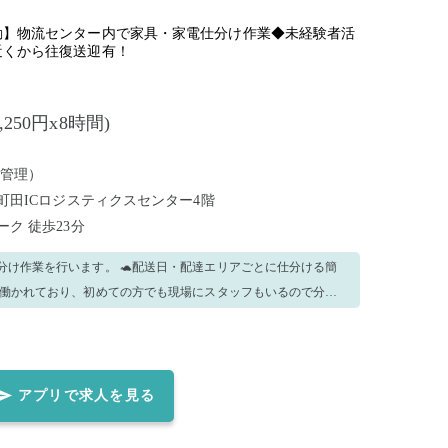
勤】物流センター内で家具・家電仕分け作業◆未経験者活
近くから往復送迎有！
,250円x8時間)
管理）
浜町田ICロジスティクスセンター4階
パーク
徒歩23分
分け作業を行います。 🐢配送日・配達エリアごとに仕分ける簡
が働かれており、初めての方でも現場にスタッフもいるので分か
なので安心です。 🐢未経験の方でもの先輩スタッフが教えて
お電話を
 注）お電話が無かった場合は無効と致します。 お電話をいただ
靴 無
アプリで求人を見る
絡は不可とさせて頂きます ・事前連絡がなく欠勤された場合は、
。 ・事前連絡が取れない場合、出勤されたとしても、就業をお