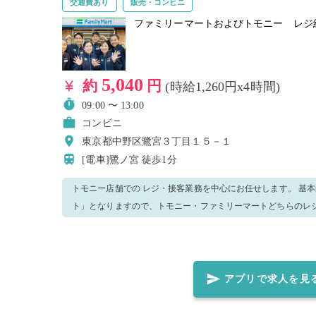
交通費あり
販売・コンビニ
ファミリーマートおよびトモニー レジ
5,040
約
円
(時給1,260円x4時間)
09:00 〜 13:00
コンビニ
東京都中野区鷺宮３丁目１５－１
[電車]鷺ノ宮
徒歩1分
トモニー店舗での レジ・接客業務を中心にお任せします。 基
ト」となりますので、トモニー・ファミリーマートどちらのレ
す。 ◆ご注意点◆ ※就業中、万が一窃盗・金銭トラブル等が発生した場合、防犯カメラの記録を警
察へ提出致します。 ＜正しいマスク着用（任意）＞鼻～アゴまで、できるだけ隙間ができないよう
に覆うようにマスクを装着してください。
アプリで求人を見