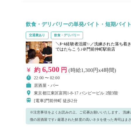
飲食・デリバリーの単発バイト・短期バイ
交通費あり
飲食・デリバリー
＼ﾎｰﾙ経験者活躍✨／洗練された落ち着
ではたらこう♪＠門前仲町駅前店
6,500
約
円
(時給1,300円x4時間)
22:00 〜 02:00
居酒屋・バー
東京都江東区富岡1-8-17 バンビービル 2階3階
[電車]門前仲町
徒歩2分
※注意事項をよくお読みの上、ご応募お願いいたします。 洗練された落ち着きのある和風空間が特
徴の居酒屋です♪ 厳選された鮮度の高いネタを使った寿司はま
た落ち着いた空間で、定番の一品料理から、 人気の創作料理ま