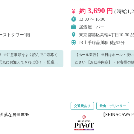
3,690
約
円
(時給1,
13:00 〜 16:00
居酒屋・バー
イーストタワー1階
東京都港区高輪4丁目10-30
JR山手線品川駅
徒歩3分
！ ※注意事項をよく読んでご応募く
【ホール業務】 当日はホール・洗
ださい 【お仕事内容】 ・お客様の接客 「いらっしゃいませ♪」元気にお迎えできれば◎！ ・配膳～
下げもの、洗い物 ・簡単なドリンクの作成 初めはできることからお任せします！ 
寧にサポートするので、安心です♪ 分からないことや不安があればスタッフにどんどん聞いてくださ
よく楽しみながら仕事しましょう！
い♪ 優しく丁寧に教えますのでご安
交通費あり
飲食・デリバリー
お洒落な居酒屋🍻
【SHINAGAW