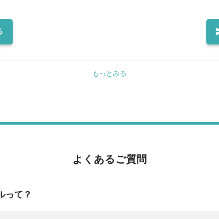
理が自慢のお店です♪♪ 【お仕事内容】 ホール全般 ・お料理やドリンクの配膳 ・接客 ・バッシング
など 店長やスタッフが優しくレクチャーするので、安心してご就業いただけます！ わからないこと
や困ったことがあったら、気軽に質問してくださいね♪ ------------------------------
る
地記載の住民票のアップロードが必要で
---- ＼簡単約1分！全国のコンビ
k>
す。 ▼取得方法▼ <link>https://www.lg
もっとみる
よくあるご質問
ルって？