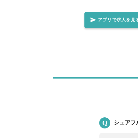
理が自慢のお店です♪♪ 【お仕事内容】 ホール全般 ・お料理やドリンクの配膳 ・接客 ・バッシング
など 店長やスタッフが優しくレクチャーするので、安心してご就業いただけます！ わからないこと
や困ったことがあったら、気軽に質問してくださいね♪ -----------------------------------------------------------
アプリで求人を見
---- ＼簡単約1分！全国のコンビニ等で取得が可能／ ?本籍
す。 ▼取得方法▼ <link>https://www.lg-waps.go.jp/01-01.html</lin
Q
シェアフ