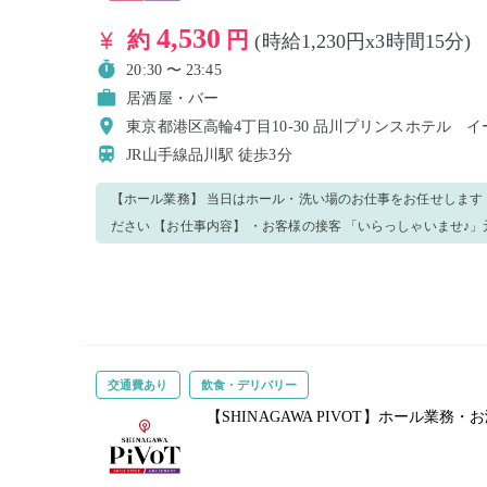
4,530
約
円
(時給1,230円x3時間15分)
20:30 〜 23:45
居酒屋・バー
東京都港区高輪4丁目10-30 品川プリンスホテル 
JR山手線品川駅
徒歩3分
【ホール業務】 当日はホール・洗い場のお仕事をお任せします
ださい 【お仕事内容】 ・お客様の接客 「いらっしゃいませ♪」元気にお迎えできれば◎！ ・配膳～
下げもの、洗い物 ・簡単なドリンクの作成 初めはできることからお任せします！ 先輩スタッフが丁
寧にサポートするので、安心です♪ 分からないことや不安があればスタッフにどんどん聞いてくださ
い♪ 優しく丁寧に教えますのでご安心ください！ 笑顔で元気
交通費あり
飲食・デリバリー
【SHINAGAWA PIVOT】ホール業務・