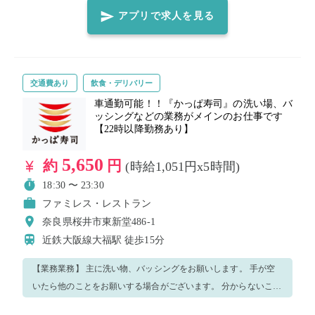
きな声で働いていただける方大歓迎！ ◆自ら率先してテキパキと
アプリで求人を見る
動ける方大歓迎！
交通費あり
飲食・デリバリー
車通勤可能！！『かっぱ寿司』の洗い場、バ
ッシングなどの業務がメインのお仕事です
【22時以降勤務あり】
5,650
約
円
(時給1,051円x5時間)
18:30 〜 23:30
ファミレス・レストラン
奈良県桜井市東新堂486-1
近鉄大阪線大福駅
徒歩15分
【業務業務】 主に洗い物、バッシングをお願いします。 手が空
いたら他のことをお願いする場合がございます。 分からないこと
や不安があればスタッフにどんどん聞いてください。 優しく丁寧