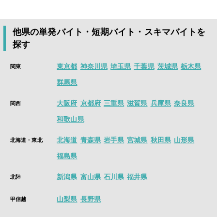
はい。シェアフルでは、最短働いたその日のうちに、すぐに給
貯まったポイントはさまざまなPayに交換できます。
高時給、人気のアルバイト情報が盛り沢山！
料が支払われる即払い求人が沢山ございます。
アプリをインストールすると、付近の仕事や、様々な条件で検
※「即払い可」アイコンが表示されている求人のお仕事で就業
スキマ時間を価値にかえる単発バイト・短期バイト・スキマバ
索でき、好きな案件に応募することができるようになります。
他県の単発バイト・短期バイト・スキマバイトを
した場合
イトアプリは
シェアフル
今すぐインストールはこちら
探す
面接・履歴書なしで、数時間から働ける単発バイト、日払い、
高時給、人気のアルバイト情報が盛り沢山！
東京都
神奈川県
埼玉県
千葉県
茨城県
栃木県
関東
アプリインストール後、1分で求人を探すことができます。
群馬県
今すぐインストールはこちら
大阪府
京都府
三重県
滋賀県
兵庫県
奈良県
関西
和歌山県
北海道
青森県
岩手県
宮城県
秋田県
山形県
北海道・東北
福島県
新潟県
富山県
石川県
福井県
北陸
山梨県
長野県
甲信越