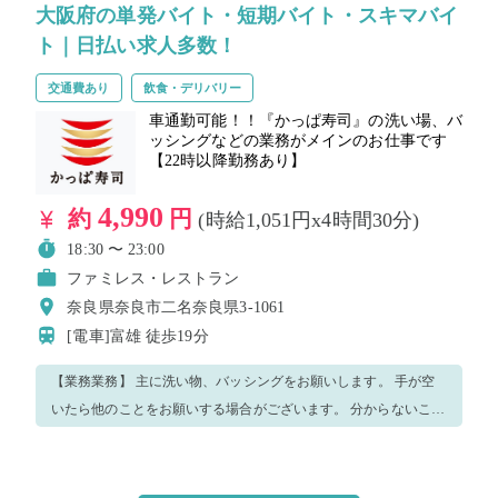
大阪府の単発バイト・短期バイト・スキマバイ
ト｜日払い求人多数！
交通費あり
飲食・デリバリー
車通勤可能！！『かっぱ寿司』の洗い場、バ
ッシングなどの業務がメインのお仕事です
【22時以降勤務あり】
4,990
約
円
(時給1,051円x4時間30分)
18:30 〜 23:00
ファミレス・レストラン
奈良県奈良市二名奈良県3-1061
[電車]富雄
徒歩19分
【業務業務】 主に洗い物、バッシングをお願いします。 手が空
いたら他のことをお願いする場合がございます。 分からないこと
や不安があればスタッフにどんどん聞いてください。 優しく丁寧
に教えますのでご安心ください。 笑顔で元気よく楽しみながら仕
事しましょう！ ◆飲食店就業未経験でもOK！ ◆明るく笑顔で大