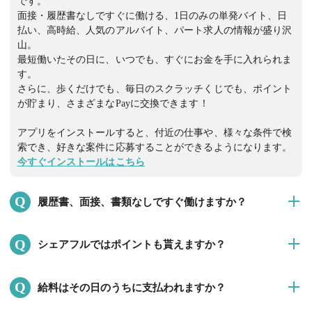
です。
面接・履歴書なしですぐに働ける、1日のみの単発バイト、日
払い、高時給、人気のアルバイト、パート求人の情報が盛り沢
山。
最短働いたその日に、いつでも、すぐにお金を手に入れられま
す。
さらに、歩くだけでも、毎日のスクラッチくじでも、ポイント
が貯まり、さまざまなPayに交換できます！
アプリをインストールすると、付近の仕事や、様々な条件で検
索でき、好きな案件に応募することができるようになります。
今すぐインストールはこちら
Q
履歴書、面接、書類なしですぐ働けますか？
はい。数時間でも、 働きたい時間に、面接・履歴書なしですぐ
Q
シェアフルではポイントも貰えますか？
に働くことができます！
※就業決定後、企業担当者より提出を求められる場合は提出を
はい。シェアフルでは、歩く、毎日のスクラッチくじ、友達招
お願いいたします。
Q
給料はその日のうちに支払われますか？
待、ミッションなどたくさんの方法でポイントを獲得できま
す。
面接・履歴書なしで、数時間から働ける単発バイト、日払い、