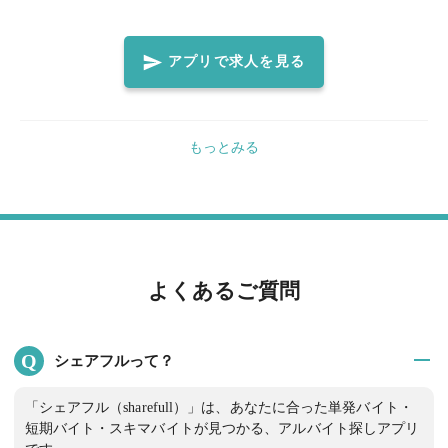
に教えますのでご安心ください。 笑顔で元気よく楽しみながら仕
事しましょう！ ◆飲食店就業未経験でもOK！ ◆明るく笑顔で大
きな声で働いていただける方大歓迎！ ◆自ら率先してテキパキと
アプリで求人を見る
動ける方大歓迎！
もっとみる
よくあるご質問
Q
シェアフルって？
「シェアフル（sharefull）」は、あなたに合った単発バイト・
短期バイト・スキマバイトが見つかる、アルバイト探しアプリ